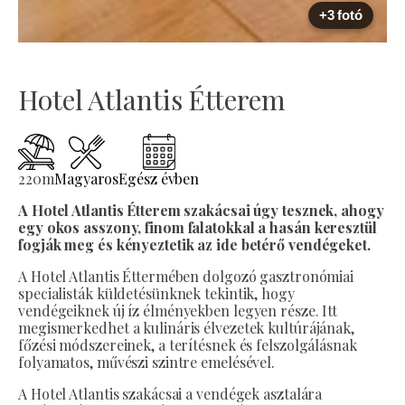
+3 fotó
Hotel Atlantis Étterem
220
m
Magyaros
Egész évben
A Hotel Atlantis Étterem szakácsai úgy tesznek, ahogy
egy okos asszony, finom falatokkal a hasán keresztül
fogják meg és kényeztetik az ide betérő vendégeket.
A Hotel Atlantis Éttermében dolgozó gasztronómiai
specialisták küldetésünknek tekintik, hogy
vendégeiknek új íz élményekben legyen része. Itt
megismerkedhet a kulináris élvezetek kultúrájának,
főzési módszereinek, a terítésnek és felszolgálásnak
folyamatos, művészi szintre emelésével.
A Hotel Atlantis szakácsai a vendégek asztalára