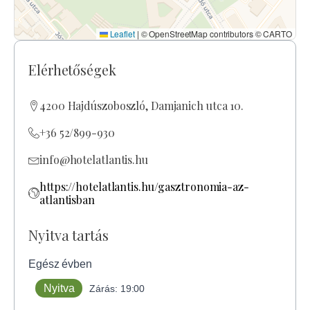
Leaflet
|
© OpenStreetMap contributors © CARTO
Elérhetőségek
4200 Hajdúszoboszló, Damjanich utca 10.
+36 52/899-930
info@hotelatlantis.hu
https://hotelatlantis.hu/gasztronomia-az-
atlantisban
Nyitva tartás
Egész évben
Nyitva
Zárás: 19:00