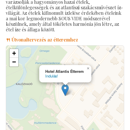
varázsolják a hagyományos hazai ételek,
ételkülönlegességek és az atlantiszi szakácsművészet íz-
világát. Az ételek kifinomult ízlelése érdekében ételeink
a mai kor legmodernebb SOUS VIDE módszerével
készülnek, amely által tökéletes harmónia jön létre, az
étel íze és állaga között.
🍴 Útvonaltervezés az étteremhez
+
−
×
Hotel Atlantis Étterem
Indulás!