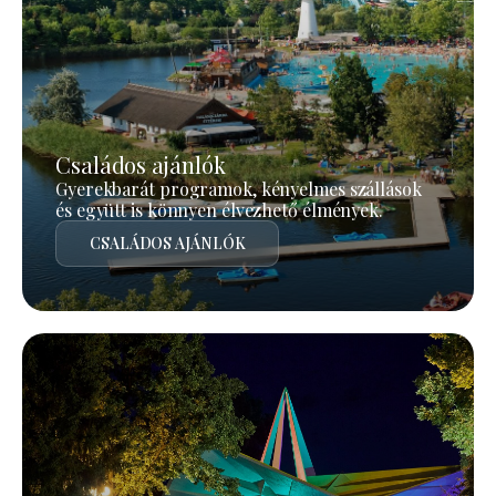
Családos ajánlók
Gyerekbarát programok, kényelmes szállások
és együtt is könnyen élvezhető élmények.
CSALÁDOS AJÁNLÓK