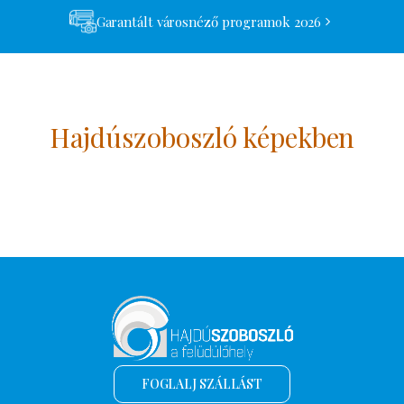
Garantált városnéző programok 2026
Hajdúszoboszló képekben
FOGLALJ SZÁLLÁST