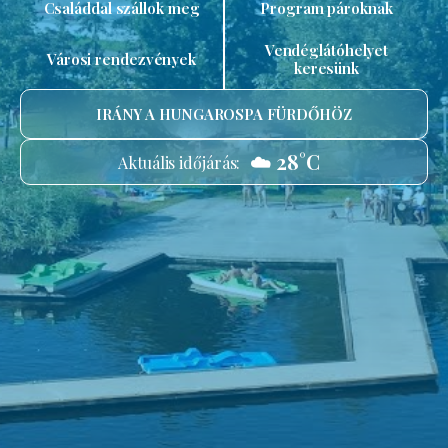
Családdal szállok meg
Program pároknak
Vendéglátóhelyet
Városi rendezvények
keresünk
IRÁNY A HUNGAROSPA FÜRDŐHÖZ
☁️ 28°C
Aktuális időjárás: