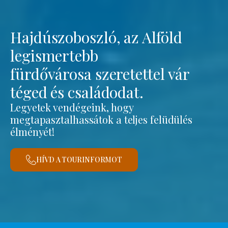
Hajdúszoboszló, az Alföld
legismertebb
fürdővárosa szeretettel vár
téged és családodat.
Legyetek vendégeink, hogy
megtapasztalhassátok a teljes felüdülés
élményét!
HÍVD A TOURINFORMOT