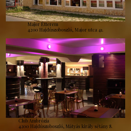
Major Étterem
4200 Hajdúszoboszló, Major utca 41.
Club Ambrózia
4200 Hajdúszoboszló, Mátyás király sétány 8.