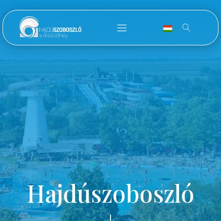
Hajdúszoboszló