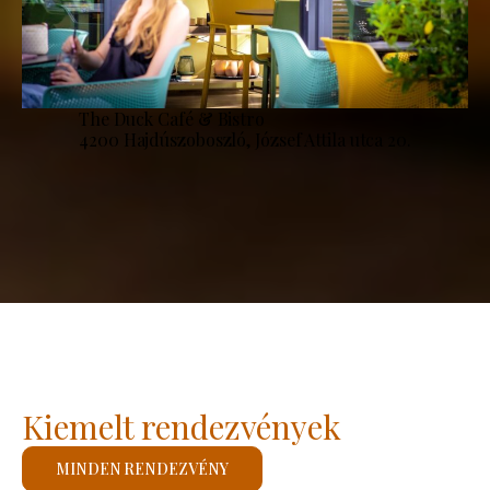
The Duck Café & Bistro
4200 Hajdúszoboszló, József Attila utca 20.
Kiemelt rendezvények
MINDEN RENDEZVÉNY