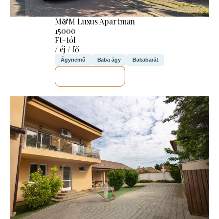
M&M Luxus Apartman
15000
Ft-tól
/ éj / fő
Ágynemű
Baba ágy
Bababarát
MEGNÉZEM