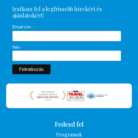
Iratkozz fel a legfrissebb hírekért és
ajánlatokért!
*
Email cím
Név
Fedezd fel
Programok