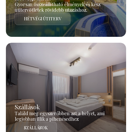
Gyorsan összeállítható élmények és kész
útitervötletek rövidebb utazáshoz.
HÉTVÉGI ÚTITERV
Szállások
Találd meg egyszerűbben azt a helyet, ami
legjobban illik a pihenésedhez
SZÁLLÁSOK