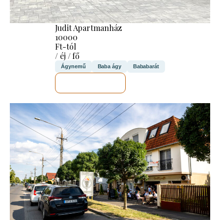
Judit Apartmanház
10000
Ft-tól
/ éj / fő
Ágynemű
Baba ágy
Bababarát
MEGNÉZEM