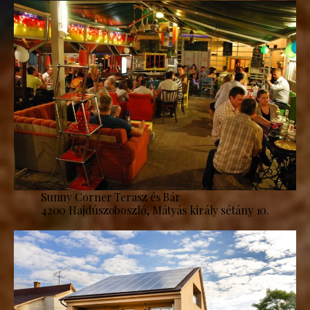
Sunny Corner Terasz és Bár
4200 Hajdúszoboszló, Mátyás király sétány 10.