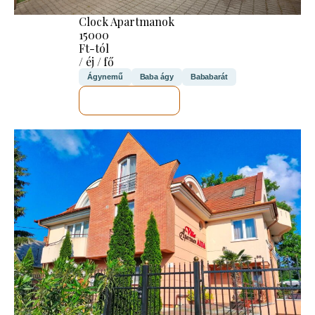
Clock Apartmanok
15000
Ft-tól
/ éj / fő
Ágynemű
Baba ágy
Bababarát
MEGNÉZEM