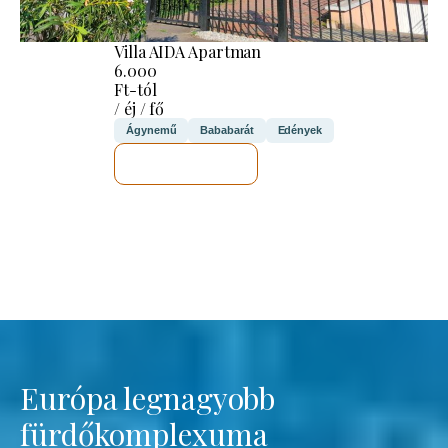
Villa AIDA Apartman
6.000
Ft-tól
/ éj / fő
Ágynemű
Bababarát
Edények
MEGNÉZEM
Európa legnagyobb
fürdőkomplexuma