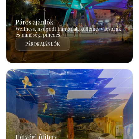
Páros ajánlók
Wellness, nyugodt hangulat, kellemes vacsorák
és minőségi pihenés.
PÁROS AJÁNLÓK
Hétvégi útiterv