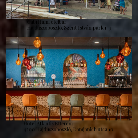
Gabi Hami ételbár
Hajdúszoboszló, Szent István park 1-3
Hotel Atlantis Étterem
4200 Hajdúszoboszló, Damjanich utca 10.