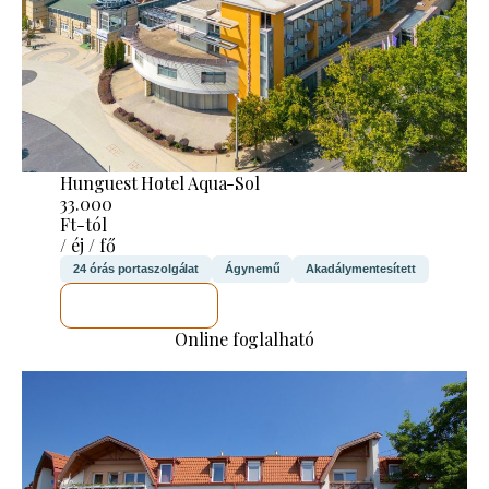
Hunguest Hotel Aqua-Sol
33.000
Ft-tól
/ éj / fő
24 órás portaszolgálat
Ágynemű
Akadálymentesített
MEGNÉZEM
Online foglalható