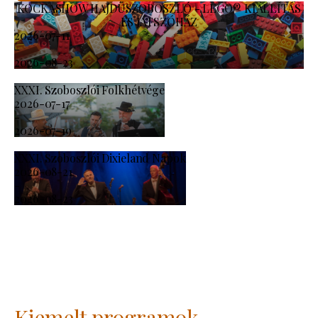
KOCKASHOW HAJDÚSZOBOSZLÓ - LEGO® KIÁLLÍTÁS
ÉS JÁTSZÓHÁZ
2026-07-11
-
2026-08-23
XXXI. Szoboszlói Folkhétvége
2026-07-17
-
2026-07-19
XXXI. Szoboszlói Dixieland Napok
2026-08-21
-
2026-08-23
Kiemelt programok