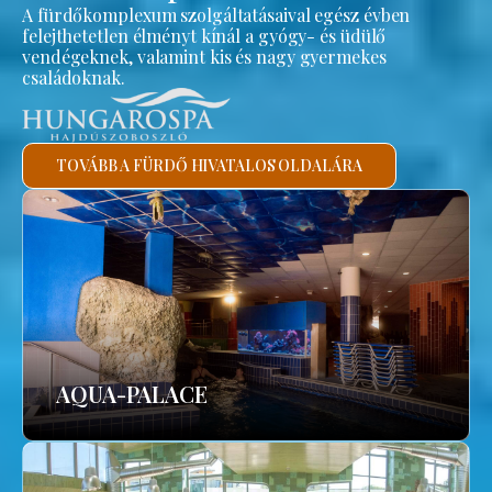
A fürdőkomplexum szolgáltatásaival egész évben
felejthetetlen élményt kínál a gyógy- és üdülő
vendégeknek, valamint kis és nagy gyermekes
családoknak.
TOVÁBB A FÜRDŐ HIVATALOS OLDALÁRA
AQUA-PALACE