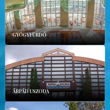
GYÓGYFÜRDŐ
ÁRPÁD USZODA