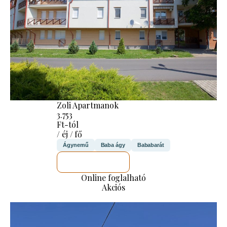
Zoli Apartmanok
3.753
Ft-tól
/ éj / fő
Ágynemű
Baba ágy
Bababarát
MEGNÉZEM
Online foglalható
Akciós