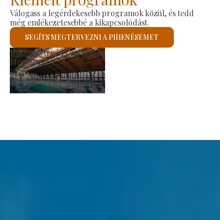
Válogass a legérdekesebb programok közül, és tedd
még emlékezetesebbé a kikapcsolódást.
SEGÍTS MEGTERVEZNI A PIHENÉSEMET
i Piac
Szent Lás
zem
Megnéze