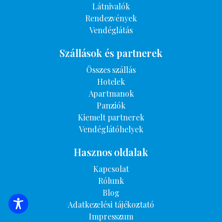
Látnivalók
Rendezvények
Vendéglátás
Szállások és partnerek
Összes szállás
Hotelek
Apartmanok
Panziók
Kiemelt partnerek
Vendéglátóhelyek
Hasznos oldalak
Kapcsolat
Rólunk
Blog
Adatkezelési tájékoztató
SZÁLLÁSOK KERESÉSE
Impresszum