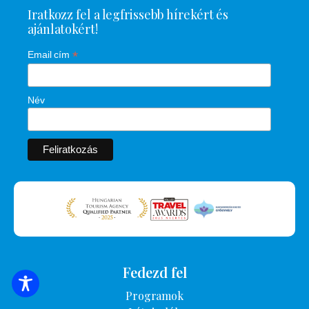
Iratkozz fel a legfrissebb hírekért és
ajánlatokért!
*
Email cím
Név
Fedezd fel
SZÁLLÁSOK KERESÉSE
Programok