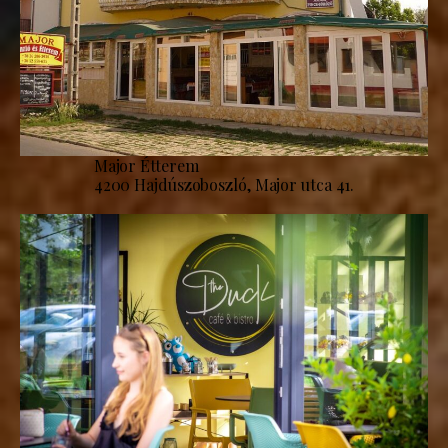
Major Étterem
4200 Hajdúszoboszló, Major utca 41.