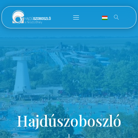
Hajdúszoboszló