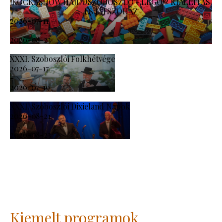
KOCKASHOW HAJDÚSZOBOSZLÓ - LEGO® KIÁLLÍTÁS
ÉS JÁTSZÓHÁZ
2026-07-11
-
2026-08-23
XXXI. Szoboszlói Folkhétvége
2026-07-17
-
2026-07-19
XXXI. Szoboszlói Dixieland Napok
2026-08-21
-
2026-08-23
Kiemelt programok