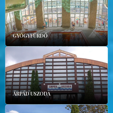
GYÓGYFÜRDŐ
ÁRPÁD USZODA