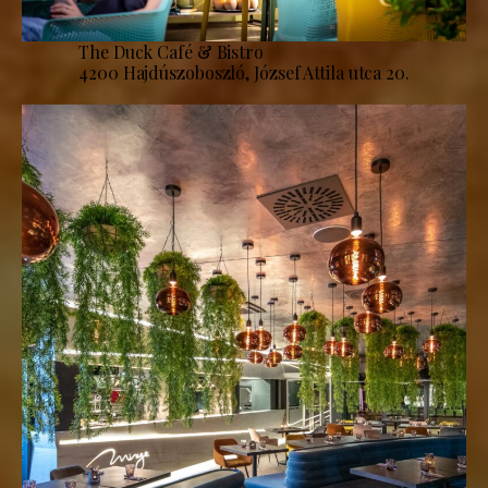
The Duck Café & Bistro
4200 Hajdúszoboszló, József Attila utca 20.