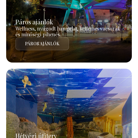
Páros ajánlók
Wellness, nyugodt hangulat, kellemes vacsorák
és minőségi pihenés.
PÁROS AJÁNLÓK
Hétvégi útiterv