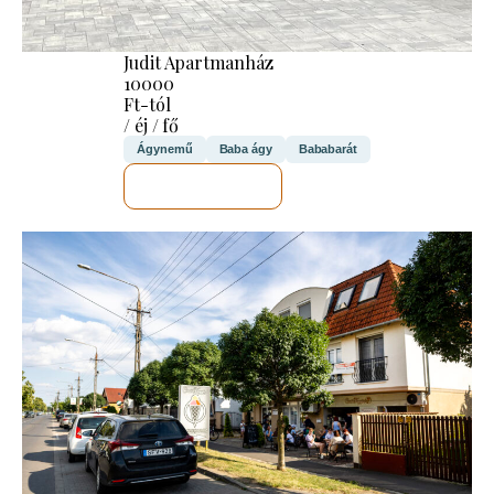
Judit Apartmanház
10000
Ft-tól
/ éj / fő
Ágynemű
Baba ágy
Bababarát
MEGNÉZEM