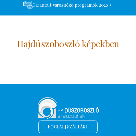
Garantált városnéző programok 2026
Hajdúszoboszló képekben
FOGLALJ SZÁLLÁST