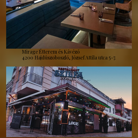
Mirage Étterem és Kávézó
4200 Hajdúszoboszló, József Attila utca 5-7.