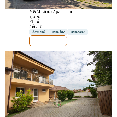
M&M Luxus Apartman
15000
Ft-tól
/ éj / fő
Ágynemű
Baba ágy
Bababarát
MEGNÉZEM