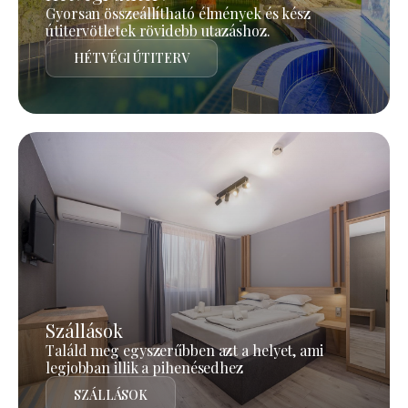
Gyorsan összeállítható élmények és kész
útitervötletek rövidebb utazáshoz.
HÉTVÉGI ÚTITERV
Szállások
Találd meg egyszerűbben azt a helyet, ami
legjobban illik a pihenésedhez
SZÁLLÁSOK