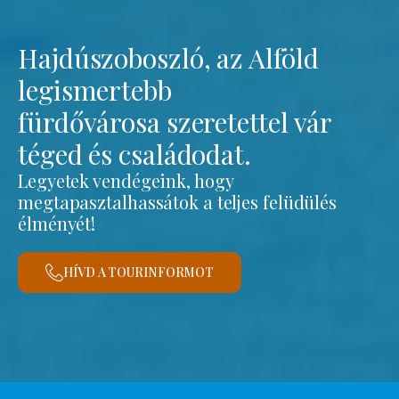
Hajdúszoboszló, az Alföld
legismertebb
fürdővárosa szeretettel vár
téged és családodat.
Legyetek vendégeink, hogy
megtapasztalhassátok a teljes felüdülés
élményét!
HÍVD A TOURINFORMOT