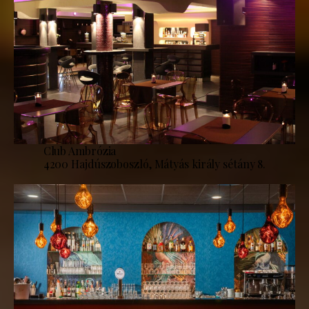
Club Ambrózia
4200 Hajdúszoboszló, Mátyás király sétány 8.