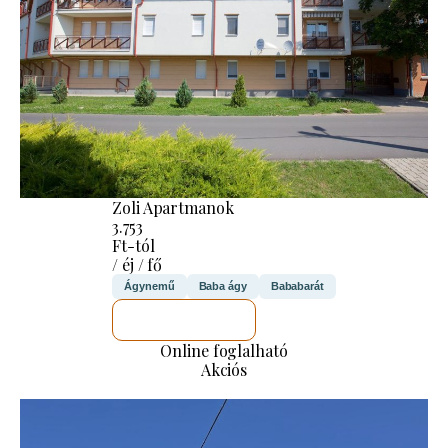
Zoli Apartmanok
3.753
Ft-tól
/ éj / fő
Ágynemű
Baba ágy
Bababarát
MEGNÉZEM
Online foglalható
Akciós