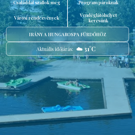
Családdal szállok meg
Program pároknak
Vendéglátóhelyet
Városi rendezvények
keresünk
IRÁNY A HUNGAROSPA FÜRDŐHÖZ
☁️ 31°C
Aktuális időjárás: