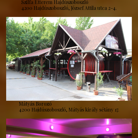
Szilfa Étterem Hajdúszoboszló
4200 Hajdúszoboszló, József Attila utca 2-4.
Mátyás Borozó
4200 Hajdúszoboszló, Mátyás király sétány 17.