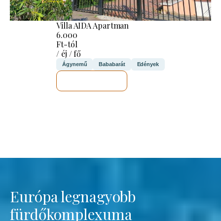
Villa AIDA Apartman
6.000
Ft-tól
/ éj / fő
Ágynemű
Bababarát
Edények
MEGNÉZEM
Európa legnagyobb
fürdőkomplexuma