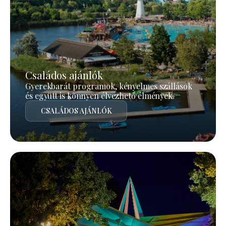
Családos ajánlók
Gyerekbarát programok, kényelmes szállások
és együtt is könnyen élvezhető élmények.
CSALÁDOS AJÁNLÓK