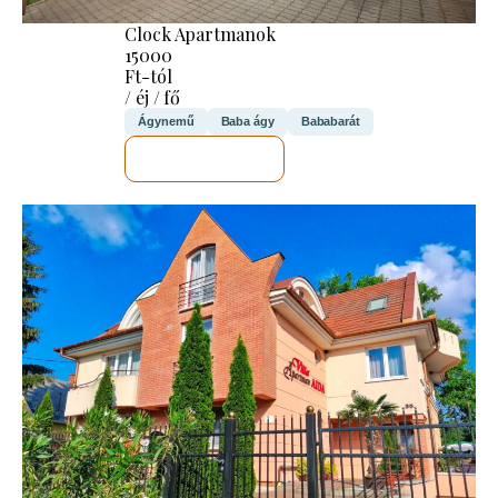
Clock Apartmanok
15000
Ft-tól
/ éj / fő
Ágynemű
Baba ágy
Bababarát
MEGNÉZEM