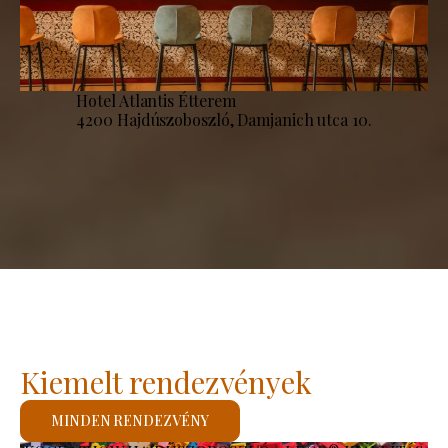
Hotel Atlantis Étterem
4200 Hajdúszoboszló, Damjanich utca 10.
Kiemelt rendezvények
MINDEN RENDEZVÉNY