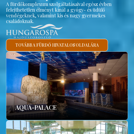
A fürdőkomplexum szolgáltatásaival egész évben
felejthetetlen élményt kínál a gyógy- és üdülő
vendégeknek, valamint kis és nagy gyermekes
családoknak.
TOVÁBB A FÜRDŐ HIVATALOS OLDALÁRA
AQUA-PALACE