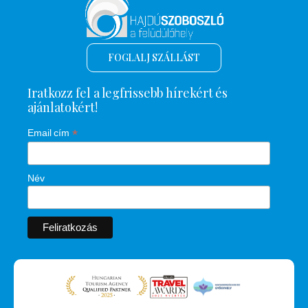
FOGLALJ SZÁLLÁST
Iratkozz fel a legfrissebb hírekért és
ajánlatokért!
*
Email cím
Név