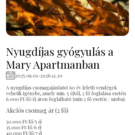
Nyugdíjas gyógyulás a
Mary Apartmanban
2025.09.01
-
2026.12.20
A nyugdíjas csomagajánlatot 60 év feletti vendégek
vehetik igénybe, amely min. 5 éjtől, 2 fő foglalása esetén
6.000 Ft/fő/éj áron foglalható (min 2 fő esetén / szoba).
Akciós csomag ár (2 fő)
30.000 Ft/fő/5 éj
35.000 Ft/fő/6 éj
40.000 Ft/fő/7 éj