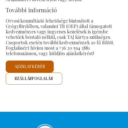
További információ
Orvosi konzultáció lehetősége biztosított a
Gyógyfürdőben, valamint TB (OEP) által támogatott
kedvezményes vagy ingyenes kezelések is igénybe
vehetőek beutaló nélkül, csak TAJ kártya szükséges.
Csoportok esetén további kedvezmények 10 fő fölött.
Foglalásért hívjon most a +36 20 594 3881
telefonszámon, vagy küldjön ajánlatkérést!
AJÁNLATKÉRÉS
SZÁLLÁSFOGLALÁS