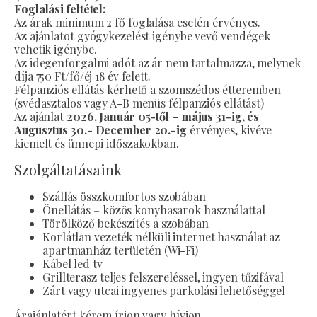
Foglalási feltétel:
Az árak minimum 2 fő foglalása esetén érvényes.
Az ajánlatot gyógykezelést igénybe vevő vendégek
vehetik igénybe.
Az idegenforgalmi adót az ár nem tartalmazza, melynek
díja 750 Ft/fő/éj 18 év felett.
Félpanziós ellátás kérhető a szomszédos étteremben
(svédasztalos vagy A-B menüs félpanziós ellátást)
Az ajánlat
2026. Január 05-től – május 31-ig, és
Augusztus 30.- December 20.-ig
érvényes, kivéve
kiemelt és ünnepi időszakokban.
Szolgáltatásaink
Szállás összkomfortos szobában
Önellátás – közös konyhasarok használattal
Törölköző bekészítés a szobában
Korlátlan vezeték nélküli internet használat az
apartmanház területén (Wi-Fi)
Kábel led tv
Grillterasz teljes felszereléssel, ingyen tűzifával
Zárt vagy utcai ingyenes parkolási lehetőséggel
Árajánlatért kérem írjon vagy hívjon.