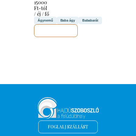
15000
Ft-tól
/ éj / fő
Ágynemű
Baba ágy
Bababarát
MEGNÉZEM
FOGLALJ SZÁLLÁST