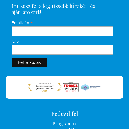
Iratkozz fel a legfrissebb hírekért és
ajánlatokért!
*
Email cím
Név
Fedezd fel
Programok