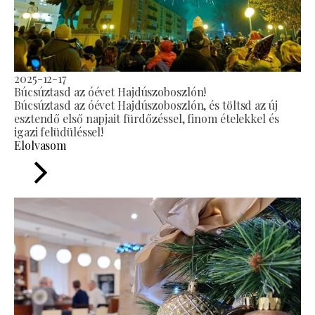
2025-12-17
Búcsúztasd az óévet Hajdúszoboszlón!
Búcsúztasd az óévet Hajdúszoboszlón, és töltsd az új
esztendő első napjait fürdőzéssel, finom ételekkel és
igazi felüdüléssel!
Elolvasom