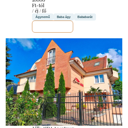
Ft-tól
/ éj / fő
Ágynemű
Baba ágy
Bababarát
MEGNÉZEM