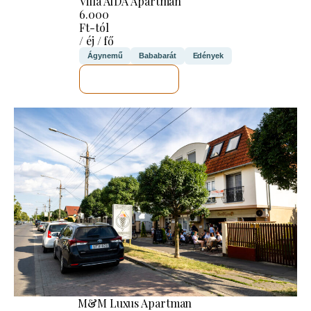
Villa AIDA Apartman
6.000
Ft-tól
/ éj / fő
Ágynemű
Bababarát
Edények
MEGNÉZEM
M&M Luxus Apartman