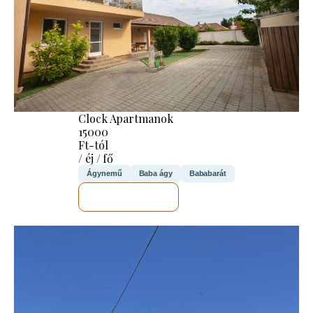
Clock Apartmanok
15000
Ft-tól
/ éj / fő
Ágynemű
Baba ágy
Bababarát
MEGNÉZEM