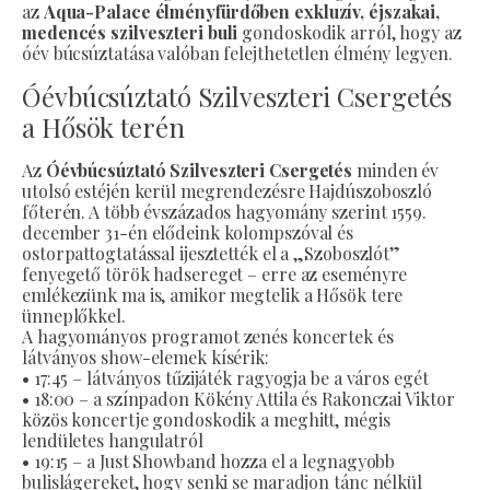
az
Aqua-Palace élményfürdőben exkluzív, éjszakai,
medencés szilveszteri buli
gondoskodik arról, hogy az
óév búcsúztatása valóban felejthetetlen élmény legyen.
Óévbúcsúztató Szilveszteri Csergetés
a Hősök terén
Az
Óévbúcsúztató Szilveszteri Csergetés
minden év
utolsó estéjén kerül megrendezésre Hajdúszoboszló
főterén. A több évszázados hagyomány szerint 1559.
december 31-én elődeink kolompszóval és
ostorpattogtatással ijesztették el a „Szoboszlót”
fenyegető török hadsereget – erre az eseményre
emlékezünk ma is, amikor megtelik a Hősök tere
ünneplőkkel.
A hagyományos programot zenés koncertek és
látványos show-elemek kísérik:
• 17:45 – látványos tűzijáték ragyogja be a város egét
• 18:00 – a színpadon Kökény Attila és Rakonczai Viktor
közös koncertje gondoskodik a meghitt, mégis
lendületes hangulatról
• 19:15 – a Just Showband hozza el a legnagyobb
bulislágereket, hogy senki se maradjon tánc nélkül