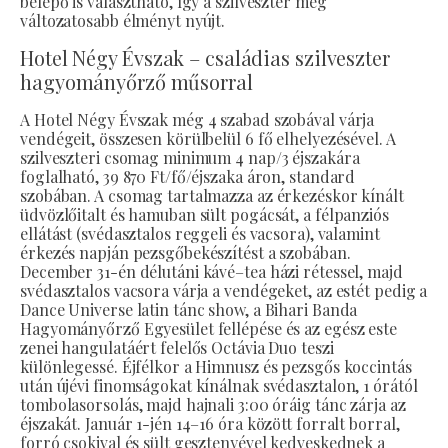
belépő is választható, így a szilveszter még
változatosabb élményt nyújt.
Hotel Négy Évszak – családias szilveszter
hagyományőrző műsorral
A Hotel Négy Évszak még 4 szabad szobával várja
vendégeit, összesen körülbelül 6 fő elhelyezésével. A
szilveszteri csomag minimum 4 nap/3 éjszakára
foglalható, 39 870 Ft/fő/éjszaka áron, standard
szobában. A csomag tartalmazza az érkezéskor kínált
üdvözlőitalt és hamuban sült pogácsát, a félpanziós
ellátást (svédasztalos reggeli és vacsora), valamint
érkezés napján pezsgőbekészítést a szobában.
December 31-én délutáni kávé–tea házi rétessel, majd
svédasztalos vacsora várja a vendégeket, az estét pedig a
Dance Universe latin tánc show, a Bihari Banda
Hagyományőrző Egyesület fellépése és az egész este
zenei hangulatáért felelős Octávia Duo teszi
különlegessé. Éjfélkor a Himnusz és pezsgős koccintás
után újévi finomságokat kínálnak svédasztalon, 1 órától
tombolasorsolás, majd hajnali 3:00 óráig tánc zárja az
éjszakát. Január 1-jén 14–16 óra között forralt borral,
forró csokival és sült gesztenyével kedveskednek a