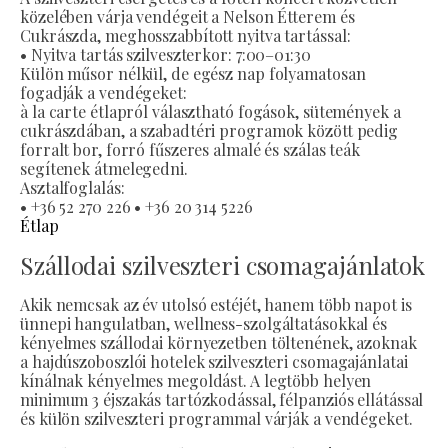
közelében várja vendégeit a Nelson Étterem és
Cukrászda, meghosszabbított nyitva tartással:
• Nyitva tartás szilveszterkor: 7:00–01:30
Külön műsor nélkül, de egész nap folyamatosan
fogadják a vendégeket:
à la carte étlapról választható fogások, sütemények a
cukrászdában, a szabadtéri programok között pedig
forralt bor, forró fűszeres almalé és szálas teák
segítenek átmelegedni.
Asztalfoglalás:
• +36 52 270 226 • +36 20 314 5226
Étlap
Szállodai szilveszteri csomagajánlatok
Akik nemcsak az év utolsó estéjét, hanem több napot is
ünnepi hangulatban, wellness-szolgáltatásokkal és
kényelmes szállodai környezetben töltenének, azoknak
a hajdúszoboszlói hotelek szilveszteri csomagajánlatai
kínálnak kényelmes megoldást. A legtöbb helyen
minimum 3 éjszakás tartózkodással, félpanziós ellátással
és külön szilveszteri programmal várják a vendégeket.