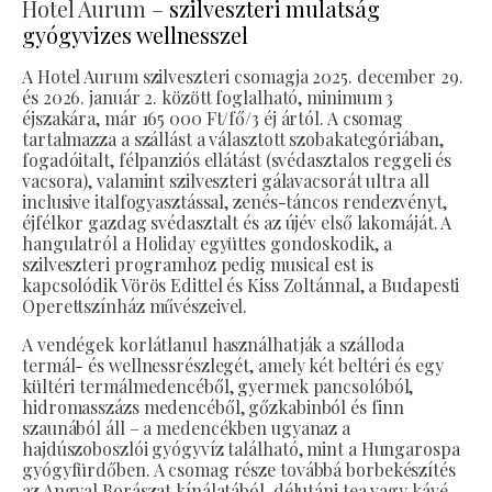
Hotel Aurum –
szilveszteri mulatság
gyógyvizes wellnesszel
A Hotel Aurum szilveszteri csomagja 2025. december 29.
és 2026. január 2. között foglalható, minimum 3
éjszakára, már 165 000 Ft/fő/3 éj ártól. A csomag
tartalmazza a szállást a választott szobakategóriában,
fogadóitalt, félpanziós ellátást (svédasztalos reggeli és
vacsora), valamint szilveszteri gálavacsorát ultra all
inclusive italfogyasztással, zenés-táncos rendezvényt,
éjfélkor gazdag svédasztalt és az újév első lakomáját. A
hangulatról a Holiday együttes gondoskodik, a
szilveszteri programhoz pedig musical est is
kapcsolódik Vörös Edittel és Kiss Zoltánnal, a Budapesti
Operettszínház művészeivel.
A vendégek korlátlanul használhatják a szálloda
termál- és wellnessrészlegét, amely két beltéri és egy
kültéri termálmedencéből, gyermek pancsolóból,
hidromasszázs medencéből, gőzkabinból és finn
szaunából áll – a medencékben ugyanaz a
hajdúszoboszlói gyógyvíz található, mint a Hungarospa
gyógyfürdőben. A csomag része továbbá borbekészítés
az Angyal Borászat kínálatából, délutáni tea vagy kávé