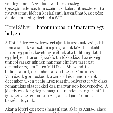
vendégeknek. A szálloda wellnessrészlege
(pezsgőmedence, finn szauna, sókabin, fitneszterem) a
nyitvatartási időben korlátlanul használható, az egész
épületben pedig elérhető a WiFi.
Hotel Silver –
háromnapos bulimaraton egy
helyen
A Hotel Silver** szilveszteri ajánlata azoknak szól, akik
nem akarnak választani a programok közül – inkább
három egymást követő este élnék át a bulihangulatot
egy helyen. Három éjszakás tartózkodással az év végi
ünnepi varázs minden nap más élményt tartogat:
december 29-én Retró Miki Disco Show indítja a
bulimaratont, december 30-án Liszter Sándor és a
Vadrózsák gondoskodik a zenéről és a lendületről,
december 31-én pedig Erox Martini Szilveszter vár olasz
romantikus slágerekkel és a magyar pop kedvenceivel. A
jókedv és a fergeteges hangulat minden este garantált –
igazi szilveszteri bulisorozat, amiről januárban is
beszélni fognak.
Akár a főtéri csergetés hangulatát, akár az Aqua-Palace