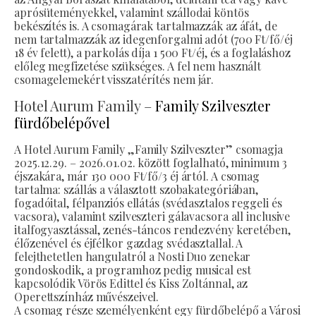
aprósüteményekkel, valamint szállodai köntös
bekészítés is. A csomagárak tartalmazzák az áfát, de
nem tartalmazzák az idegenforgalmi adót (700 Ft/fő/éj
18 év felett), a parkolás díja 1 500 Ft/éj, és a foglaláshoz
előleg megfizetése szükséges. A fel nem használt
csomagelemekért visszatérítés nem jár.
Hotel Aurum Family –
Family Szilveszter
fürdőbelépővel
A Hotel Aurum Family „Family Szilveszter” csomagja
2025.12.29. – 2026.01.02. között foglalható, minimum 3
éjszakára, már 130 000 Ft/fő/3 éj ártól. A csomag
tartalma: szállás a választott szobakategóriában,
fogadóital, félpanziós ellátás (svédasztalos reggeli és
vacsora), valamint szilveszteri gálavacsora all inclusive
italfogyasztással, zenés-táncos rendezvény keretében,
élőzenével és éjfélkor gazdag svédasztallal. A
felejthetetlen hangulatról a Nosti Duo zenekar
gondoskodik, a programhoz pedig musical est
kapcsolódik Vörös Edittel és Kiss Zoltánnal, az
Operettszínház művészeivel.
A csomag része személyenként egy fürdőbelépő a Városi