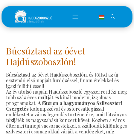
Búcsúztasd az óévet
Hajdúszoboszlón!
Búcsúztasd az óévet Hajdúszoboszlón, és töltsd az új
esztendő első napjait fürdőzéssel, finom ételekkel és
igazi felüdüléssel!
Az év utolsó napján Hajdúszoboszló egyszerre idézi meg
több száz éves múltját és kínál modern, izgalmas
programokat.
A főtéren a hagyományos Szilveszteri
Csergetés
kolompszóval és ostorcsattogással
emlékeztet a város legendás történetére, amit látványos
tűzijáték és nagyszabású koncert követ. Közben a város
éttermei ünnepi vacsoraestekkel, a szállodák különleges
szilveszteri csomagokkal várják a vendégeket, míg