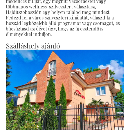
medencés buliját, egy meghitt vacsoraestet vagy
többnapos wellness-szilvesztert választasz,
Hajdúszoboszlón egy helyen találod meg mindezt.
Fedezd fel a város szilveszteri kínálatát, válaszd ki a
hozzád legközelebb álló programot vagy csomagot, és
búcsúztasd az óévet úgy, hogy az új esztendő is
élményekkel induljon.
Szálláshely ajánló