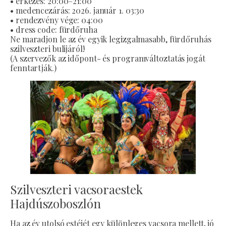
• érkezés: 20:00–21:00
• medencezárás: 2026. január 1. 03:30
• rendezvény vége: 04:00
• dress code: fürdőruha
Ne maradjon le az év egyik legizgalmasabb, fürdőruhás
szilveszteri bulijáról!
(A szervezők az időpont- és programváltoztatás jogát
fenntartják.)
Szilveszteri vacsoraestek
Hajdúszoboszlón
Ha az év utolsó estéjét egy különleges vacsora mellett, jó