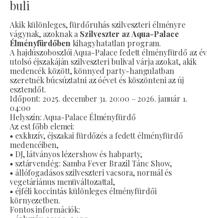
buli
Akik különleges, fürdőruhás szilveszteri élményre
vágynak, azoknak a
Szilveszter az Aqua-Palace
Élményfürdőben
kihagyhatatlan program.
A hajdúszoboszlói Aqua-Palace fedett élményfürdő az év
utolsó éjszakáján szilveszteri bulival várja azokat, akik
medencék között, könnyed party-hangulatban
szeretnék búcsúztatni az óévet és köszönteni az új
esztendőt.
Időpont: 2025. december 31. 20:00 – 2026. január 1.
04:00
Helyszín: Aqua-Palace Élményfürdő
Az est főbb elemei:
• exkluzív, éjszakai fürdőzés a fedett élményfürdő
medencéiben,
• DJ, látványos lézershow és habparty,
• sztárvendég: Samba Fever Brazil Tánc Show,
• állófogadásos szilveszteri vacsora, normál és
vegetáriánus menüváltozattal,
• éjféli koccintás különleges élményfürdői
környezetben.
Fontos információk: