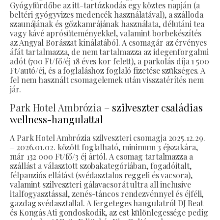
Gyógyfürdőbe az itt-tartózkodás egy köztes napján (a
beltéri gyógyvizes medencék használatával), a szálloda
szaunájának és gőzkamrájának használata, délutáni tea
vagy kávé aprósüteményekkel, valamint borbekészítés
az Angyal Borászat kínálatából. A csomagár az érvényes
áfát tartalmazza, de nem tartalmazza az idegenforgalmi
adót (700 Ft/fő/éj 18 éves kor felett), a parkolás díja 1 500
Ft/autó/éj, és a foglaláshoz foglaló fizetése szükséges. A
fel nem használt csomagelemek után visszatérítés nem
jár.
Park Hotel Ambrózia –
szilveszter családias
wellness-hangulattal
A Park Hotel Ambrózia szilveszteri csomagja 2025.12.29.
– 2026.01.02. között foglalható, minimum 3 éjszakára,
már 132 000 Ft/fő/3 éj ártól. A csomag tartalmazza a
szállást a választott szobakategóriában, fogadóitalt,
félpanziós ellátást (svédasztalos reggeli és vacsora),
valamint szilveszteri gálavacsorát ultra all inclusive
italfogyasztással, zenés-táncos rendezvénnyel és éjféli,
gazdag svédasztallal. A fergeteges hangulatról DJ Beat
és Kongás Ati gondoskodik, az est különlegessége pedig