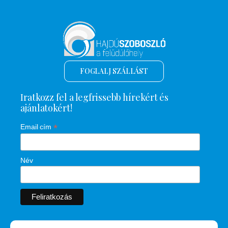
FOGLALJ SZÁLLÁST
Iratkozz fel a legfrissebb hírekért és
ajánlatokért!
*
Email cím
Név