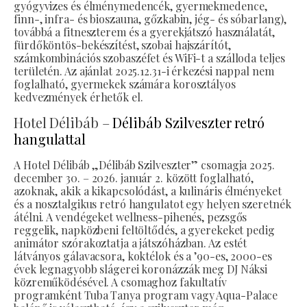
gyógyvizes és élménymedencék, gyermekmedence,
finn-, infra- és bioszauna, gőzkabin, jég- és sóbarlang),
továbbá a fitneszterem és a gyerekjátszó használatát,
fürdőköntös-bekészítést, szobai hajszárítót,
számkombinációs szobaszéfet és WiFi-t a szálloda teljes
területén. Az ajánlat 2025.12.31-i érkezési nappal nem
foglalható, gyermekek számára korosztályos
kedvezmények érhetők el.
Hotel Délibáb –
Délibáb Szilveszter retró
hangulattal
A Hotel Délibáb „Délibáb Szilveszter” csomagja 2025.
december 30. – 2026. január 2. között foglalható,
azoknak, akik a kikapcsolódást, a kulináris élményeket
és a nosztalgikus retró hangulatot egy helyen szeretnék
átélni. A vendégeket wellness-pihenés, pezsgős
reggelik, napközbeni feltöltődés, a gyerekeket pedig
animátor szórakoztatja a játszóházban. Az estét
látványos gálavacsora, koktélok és a ’90-es, 2000-es
évek legnagyobb slágerei koronázzák meg DJ Náksi
közreműködésével. A csomaghoz fakultatív
programként Tuba Tanya program vagy Aqua-Palace