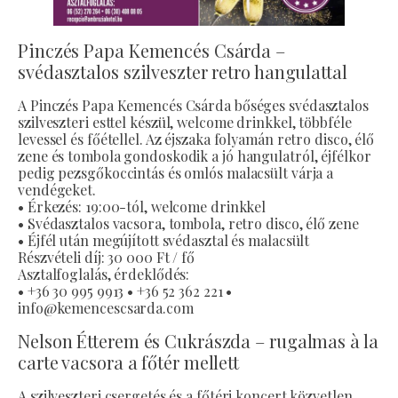
Pinczés Papa Kemencés Csárda –
svédasztalos szilveszter retro hangulattal
A Pinczés Papa Kemencés Csárda bőséges svédasztalos
szilveszteri esttel készül, welcome drinkkel, többféle
levessel és főétellel. Az éjszaka folyamán retro disco, élő
zene és tombola gondoskodik a jó hangulatról, éjfélkor
pedig pezsgőkoccintás és omlós malacsült várja a
vendégeket.
• Érkezés: 19:00-tól, welcome drinkkel
• Svédasztalos vacsora, tombola, retro disco, élő zene
• Éjfél után megújított svédasztal és malacsült
Részvételi díj: 30 000 Ft / fő
Asztalfoglalás, érdeklődés:
• +36 30 995 9913 • +36 52 362 221 •
info@kemencescsarda.com
Nelson Étterem és Cukrászda – rugalmas à la
carte vacsora a főtér mellett
A szilveszteri csergetés és a főtéri koncert közvetlen