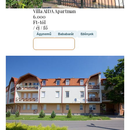
Villa AIDA Apartman
6.000
Ft-tól
/ éj / fő
Ágynemű
Bababarát
Edények
MEGNÉZEM