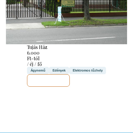
Tujás Ház
6.000
Ft-tól
/ éj / fő
Ágynemű
Edények
Elektromos tűzhely
MEGNÉZEM