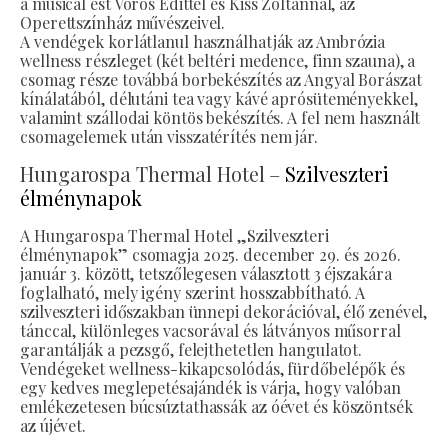
a musical est Vörös Edittel és Kiss Zoltánnal, az
Operettszínház művészeivel.
A vendégek korlátlanul használhatják az Ambrózia
wellness részleget (két beltéri medence, finn szauna), a
csomag része továbbá borbekészítés az Angyal Borászat
kínálatából, délutáni tea vagy kávé aprósüteményekkel,
valamint szállodai köntös bekészítés. A fel nem használt
csomagelemek után visszatérítés nem jár.
Hungarospa Thermal Hotel –
Szilveszteri
élménynapok
A Hungarospa Thermal Hotel „Szilveszteri
élménynapok” csomagja 2025. december 29. és 2026.
január 3. között, tetszőlegesen választott 3 éjszakára
foglalható, mely igény szerint hosszabbítható. A
szilveszteri időszakban ünnepi dekorációval, élő zenével,
tánccal, különleges vacsorával és látványos műsorral
garantálják a pezsgő, felejthetetlen hangulatot.
Vendégeket wellness-kikapcsolódás, fürdőbelépők és
egy kedves meglepetésajándék is várja, hogy valóban
emlékezetesen búcsúztathassák az óévet és köszöntsék
az újévet.