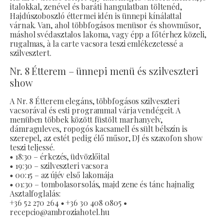
italokkal, zenével és baráti hangulatban töltenéd,
Hajdúszoboszló éttermei idén is ünnepi kínálattal
várnak. Van, ahol többfogásos menüsor és showműsor,
máshol svédasztalos lakoma, vagy épp a főtérhez közeli,
rugalmas, à la carte vacsora teszi emlékezetessé a
szilvesztert.
Nr. 8 Étterem – ünnepi menü és szilveszteri
show
A Nr. 8 Étterem elegáns, többfogásos szilveszteri
vacsorával és esti programmal várja vendégeit. A
menüben többek között füstölt marhanyelv,
dámraguleves, ropogós kacsamell és sült bélszín is
szerepel, az estét pedig élő műsor, DJ és szaxofon show
teszi teljessé.
• 18:30 – érkezés, üdvözlőital
• 19:30 – szilveszteri vacsora
• 00:15 – az újév első lakomája
• 01:30 – tombolasorsolás, majd zene és tánc hajnalig
Asztalfoglalás:
+36 52 270 264 • +36 30 408 0805 •
recepcio@ambroziahotel.hu