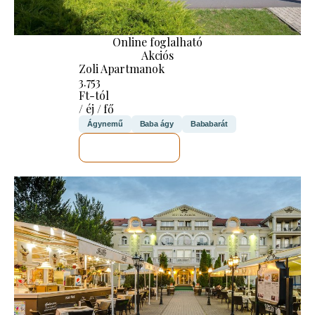
Online foglalható
Akciós
Zoli Apartmanok
3.753
Ft-tól
/ éj / fő
Ágynemű
Baba ágy
Bababarát
MEGNÉZEM