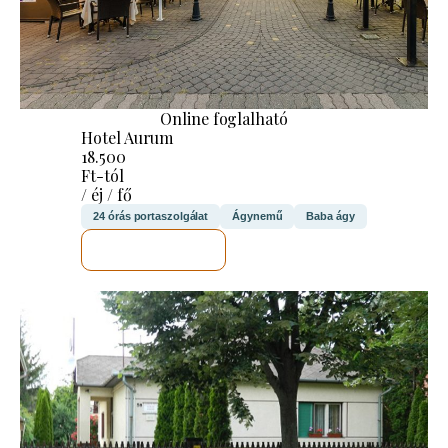
Online foglalható
Hotel Aurum
18.500
Ft-tól
/ éj / fő
24 órás portaszolgálat
Ágynemű
Baba ágy
MEGNÉZEM