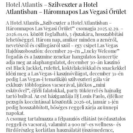
Hotel Atlantis –
Szilveszter a Hotel
Atlantisban – Háromnapos Las Vegasi Őrület
A Hotel Atlantis „Szilveszter a Hotel Atlantisban –
Háromnapos Las Vegasi Őrület” csomagja 2025.12.29. –
2026.01.01. között foglalható, 3 éjszakára, hosszabbítási
lehetőséggel. Három nap, amikor minden a zenéről,
nevetésről és csillogásról szól – egy csipet Las Vegas
Hajdúszoboszlón: december 29-én „Lucky Welcome”
fogadás és a Jazzmine zenekar hangulatos koncertje
adja meg az alaphangulatot, december 30-án kaszinó
est Black Jackkel, rulettel, koktélakciókkal és snackekkel
idézi meg a Las Vegas-i kaszinóvilágot, december 31-én
pedig Las Vegas-i tematikájú szilveszteri gála vár
exkluzív többfogásos vacsorával, játékos „mini
esküvővel”, éjféli falatokkal, party tükörrel és hajnalig
tartó bulival. Az est házigazdája DJ Louis Paolo, éjfélkor
pezsgős koccintással köszöntik 2026-ot, január 1-jén
pedig hosszabbított, bőséges reggeli zárja az ünnepi
napokat.
A csomag tartalmazza a félpanziós ellátást (svédasztalos
reggeli és vacsora), valamint a 900 m²-es wellness- és
fürdőrészleg korlátlan használatát (úszómedence,