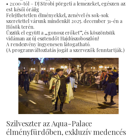
• 21:00-tól – DJ Strobi pörgeti a lemezeket, egészen az
est késői óráiig
Felejthetetlen élményekkel, zenével és sok-sok
szeretettel várunk mindenkit 2025. december 31-én a
Hősök terén.
Űzzük el együtt a „gonosz erőket”, és köszöntsük
vidáman az új esztendőt Hajdúszoboszlón!
A rendezvény ingyenesen látogatható.
(A programváltoztatás jogát a szervezők fenntartják.)
Szilveszter az Aqua-Palace
élményfürdőben, exkluzív medencés