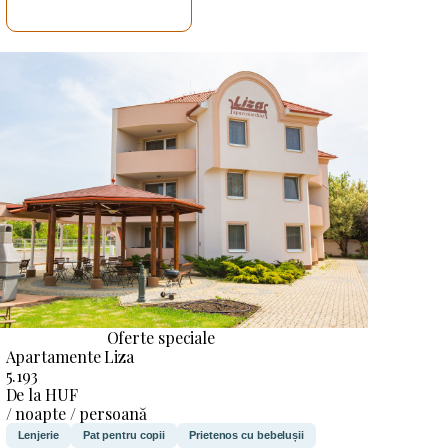
VOI VERIFICA
Oferte speciale
Apartamente Liza
5.193
De la HUF
/ noapte / persoană
Lenjerie
Pat pentru copii
Prietenos cu bebelușii