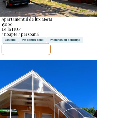
Apartamentul de lux M&M
15000
De la HUF
/ noapte / persoană
Lenjerie
Pat pentru copii
Prietenos cu bebelușii
VOI VERIFICA