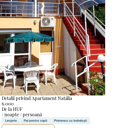
Detalii privind Apartament Natália
6.000
De la HUF
/ noapte / persoană
Lenjerie
Pat pentru copii
Prietenos cu bebelușii