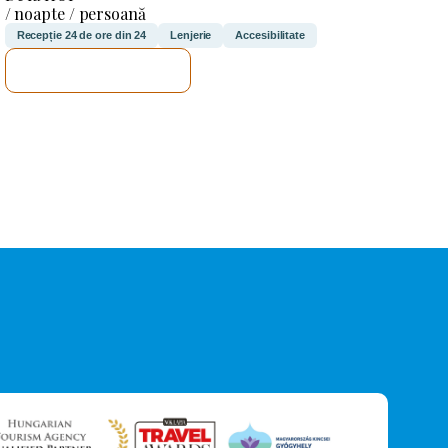
/ noapte / persoană
Recepție 24 de ore din 24
Lenjerie
Accesibilitate
VOI VERIFICA