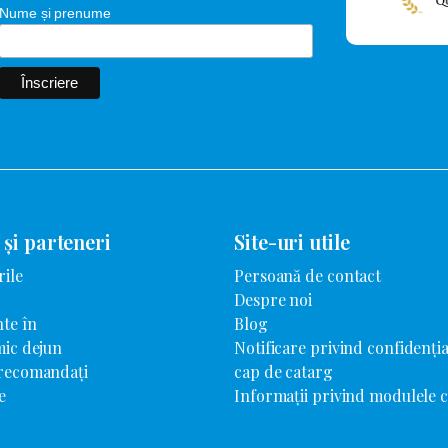
Nume și prenume
 și parteneri
Site-uri utile
rile
Persoană de contact
Despre noi
te în
Blog
mic dejun
Notificare privind confidenția
 recomandați
cap de catarg
e
Informații privind modulele 