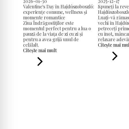
2026-01-30
2025-12-17
Valentine's Day în Hajdúszoboszló:
Spuneți la reve
experiențe comune, wellness și
Hajdúszoboszl
momente romantice
Luați-vă rămas
Ziua Îndrăgostiților este
vechi în Hajdús
momentul perfect pentru a lua o
petreceți prime
pauză de la viața de zi cu zi și
cu înot, mâncar
pentru a avea grijă unul de
relaxare adevă
celălalt.
Citește mai mu
Citește mai mult