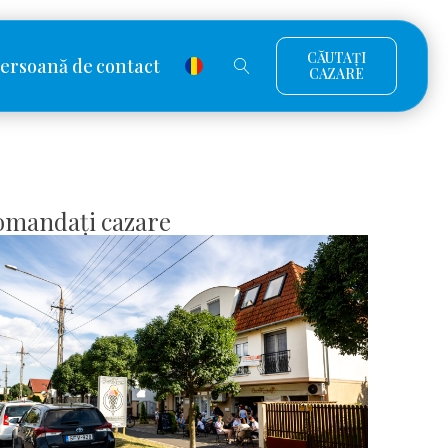
CĂUTAȚI
ersoană de contact
CAZARE
omandați cazare