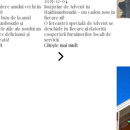
2025-12-04
dere anului vechi în
Surprize de Advent în
ó!
Hajdúszoboszló - un cadou nou în
 bun de la anul
fiecare zi!
zoboszló și
O fereastră specială de Advent se
le zile ale noului an
deschide în fiecare zi datorită
e delicioasă și
cooperării furnizorilor locali de
rată!
servicii.
lt
Citește mai mult