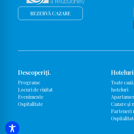
REZERVĂ CAZARE
Descoperiți.
Hoteluri
Programe
Toate cază
Locuri de vizitat
hoteluri
Evenimente
Apartamen
Ospitalitate
Cazare și 
Parteneri
Ospitalitat