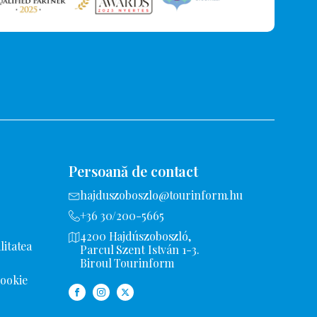
Persoană de contact
hajduszoboszlo@tourinform.hu
+36 30/200-5665
4200 Hajdúszoboszló,
litatea
Parcul Szent István 1-3.
Biroul Tourinform
cookie