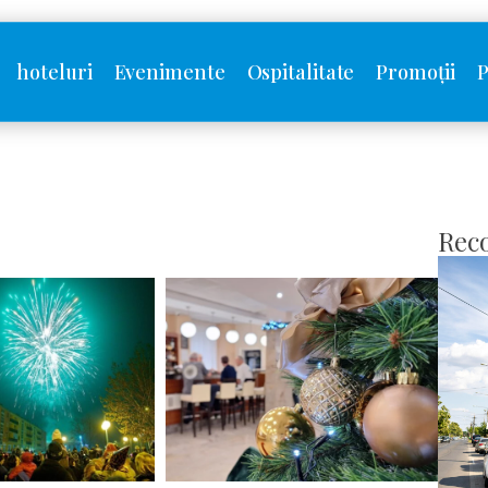
hoteluri
Evenimente
Ospitalitate
Promoții
P
Rec