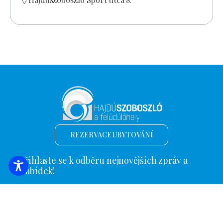
REZERVACE UBYTOVÁNÍ
Přihlaste se k odběru nejnovějších zpráv a
nabídek!
*
E-mailová adresa
Název