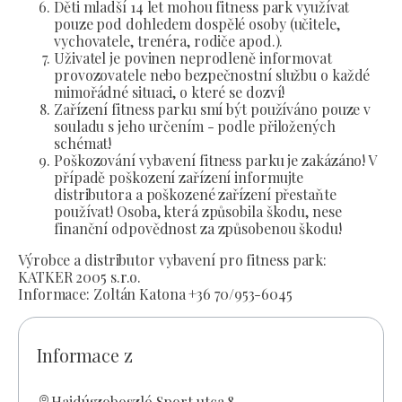
Děti mladší 14 let mohou fitness park využívat
pouze pod dohledem dospělé osoby (učitele,
vychovatele, trenéra, rodiče apod.).
Uživatel je povinen neprodleně informovat
provozovatele nebo bezpečnostní službu o každé
mimořádné situaci, o které se dozví!
Zařízení fitness parku smí být používáno pouze v
souladu s jeho určením - podle přiložených
schémat!
Poškozování vybavení fitness parku je zakázáno! V
případě poškození zařízení informujte
distributora a poškozené zařízení přestaňte
používat! Osoba, která způsobila škodu, nese
finanční odpovědnost za způsobenou škodu!
Výrobce a distributor vybavení pro fitness park:
KATKER 2005 s.r.o.
Informace: Zoltán Katona +36 70/953-6045
Informace z
Hajdúszoboszló Sport utca 8.