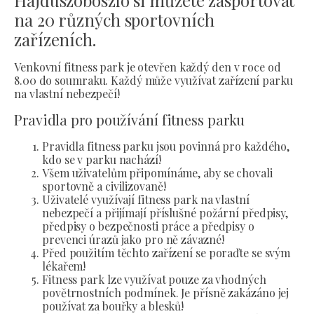
Hajdúszoboszló si můžete zasportovat
na 20 různých sportovních
zařízeních.
Venkovní fitness park je otevřen každý den v roce od
8.00 do soumraku. Každý může využívat zařízení parku
na vlastní nebezpečí!
Pravidla pro používání fitness parku
Pravidla fitness parku jsou povinná pro každého,
kdo se v parku nachází!
Všem uživatelům připomínáme, aby se chovali
sportovně a civilizovaně!
Uživatelé využívají fitness park na vlastní
nebezpečí a přijímají příslušné požární předpisy,
předpisy o bezpečnosti práce a předpisy o
prevenci úrazů jako pro ně závazné!
Před použitím těchto zařízení se poraďte se svým
lékařem!
Fitness park lze využívat pouze za vhodných
povětrnostních podmínek. Je přísně zakázáno jej
používat za bouřky a blesků!