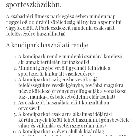
sporteszközökön.
A szabadtéri fitnesz park egész évben minden nap
reggel 08.00 órától sötétedésig áll nyitva a sportolni
vágyók előtt. A Park eszközeit mindenki csak saját
felelősségére használhatja!
A kondipark használati rendje
A kondipark rendje mindenki számára kötelező,
aki annak területén tartózkodik!
Minden igénybe vevő figyelmét felhívjuk a
sportszerű, kulturált viselkedésre!
A kondiparkot az igénybe vevők saját
felelősségükre veszik igénybe, továbbá magukra
nézve kötelező érvényűen elfogadják a vonatkozó
tűz-, munka-, és balesetvédelmi előírásokat!
Az eszközök használata előtt konzultáljon
orvosával!
A kondiparkot csak arra alkalmas időjárási
körülmények között lehet használni. Igénybevétele
vihar és villámlás esetén szigorúan tilos!
A kondiparkot 14 éven aluliak kizárólag