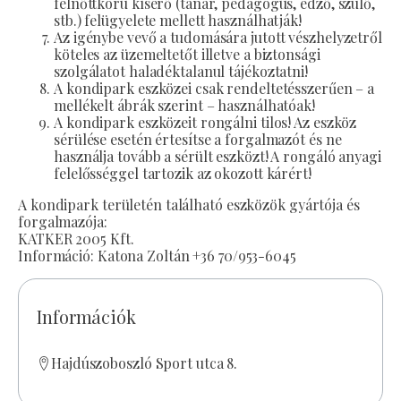
felnőttkorú kísérő (tanár, pedagógus, edző, szülő,
stb.) felügyelete mellett használhatják!
Az igénybe vevő a tudomására jutott vészhelyzetről
köteles az üzemeltetőt illetve a biztonsági
szolgálatot haladéktalanul tájékoztatni!
A kondipark eszközei csak rendeltetésszerűen – a
mellékelt ábrák szerint – használhatóak!
A kondipark eszközeit rongálni tilos! Az eszköz
sérülése esetén értesítse a forgalmazót és ne
használja tovább a sérült eszközt! A rongáló anyagi
felelősséggel tartozik az okozott kárért!
A kondipark területén található eszközök gyártója és
forgalmazója:
KATKER 2005 Kft.
Információ: Katona Zoltán +36 70/953-6045
Információk
Hajdúszoboszló Sport utca 8.