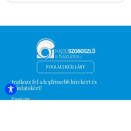
FOGLALJ SZÁLLÁST
Iratkozz fel a legfrissebb hírekért és
ajánlatokért!
*
Email cím
Név