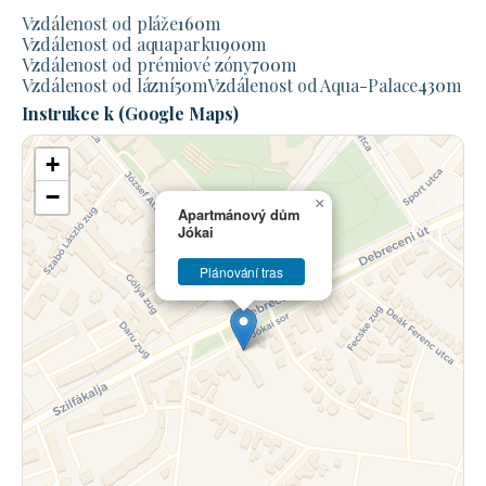
Vzdálenost od pláže
160
m
Vzdálenost od aquaparku
900
m
Vzdálenost od prémiové zóny
700
m
Vzdálenost od lázní
50
m
Vzdálenost od Aqua-Palace
430
m
Instrukce k (Google Maps)
+
−
×
Apartmánový dům
Jókai
Plánování tras