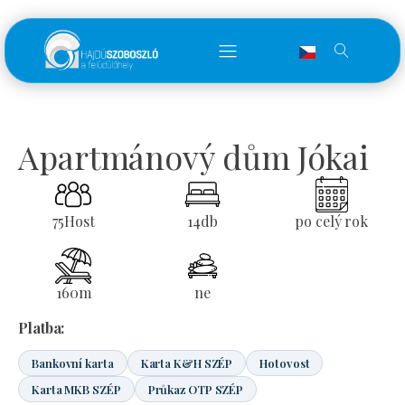
Apartmánový dům Jókai
75
Host
14
db
po celý rok
160
m
ne
Platba:
Bankovní karta
Karta K&H SZÉP
Hotovost
Karta MKB SZÉP
Průkaz OTP SZÉP