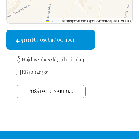
Leták
|
© přispěvatelé OpenStreetMap © CARTO
4.500
Ft / osoba / od noci
Hajdúszoboszló, Jókai řada 3.
EG22046536
POŽÁDAT O NABÍDKU