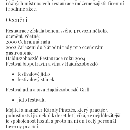
různých místnostech restaurace můžeme zajistit firemní
i rodinné akce.
Ocenění
Restaurace získala během svého provozu několik
ocenění, včetně:
2000 Ochranná rada
2002 Zařazení do Národní rady pro oceňování
gastronomie
Hajdúszoboszló Restaurace roku 2004
Festival biopotravin a vína v Hajdúszoboszló
festivalové jídlo
festivalový stánek
Festival jídla a piva Hajdúszoboszló Grill
jídlo festivalu
Majitel a manažer Károly Pinczés, který pracuje v
pohostinství již několik desetiletí, říká, že nejdůležitější
je spokojenost hostů, a proto na ní on i celý personál
taverny pracují.