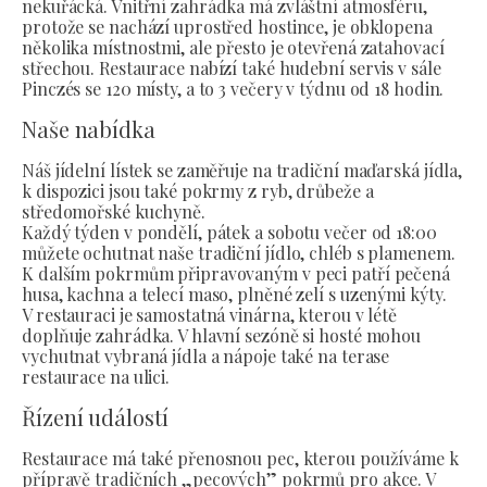
nekuřácká. Vnitřní zahrádka má zvláštní atmosféru,
protože se nachází uprostřed hostince, je obklopena
několika místnostmi, ale přesto je otevřená zatahovací
střechou. Restaurace nabízí také hudební servis v sále
Pinczés se 120 místy, a to 3 večery v týdnu od 18 hodin.
Naše nabídka
Náš jídelní lístek se zaměřuje na tradiční maďarská jídla,
k dispozici jsou také pokrmy z ryb, drůbeže a
středomořské kuchyně.
Každý týden v pondělí, pátek a sobotu večer od 18:00
můžete ochutnat naše tradiční jídlo, chléb s plamenem.
K dalším pokrmům připravovaným v peci patří pečená
husa, kachna a telecí maso, plněné zelí s uzenými kýty.
V restauraci je samostatná vinárna, kterou v létě
doplňuje zahrádka. V hlavní sezóně si hosté mohou
vychutnat vybraná jídla a nápoje také na terase
restaurace na ulici.
Řízení událostí
Restaurace má také přenosnou pec, kterou používáme k
přípravě tradičních „pecových” pokrmů pro akce. V