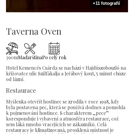
+11 fotografií
Taverna Oven
390
m
Maďarština
Po celý rok
Hotel Kemencés Csárda se nachází v Hajdúszoboszló na
křižovatce ulic Szilfákalja a Jeřábový kout, 5 minut chůze
od lázní.
Restaurace
Myšlenka otevřít hostinec se zrodila v roce 1998, kdy
byla postavena pec, která se používá dodnes a pomohla
k pojmenování hostince. S charakterem „pece”
koresponduje i vybavení a atmosféra restaurace, což
sem láká mnoho vracejících se zákazníků. Celá
restaurace je klimatizovaná, prosklená místnost je