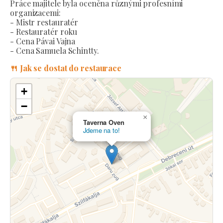
Práce majitele byla oceněna různými profesními
organizacemi:
- Mistr restauratér
- Restauratér roku
- Cena Pávai Vajna
- Cena Samuela Schintty.
🍴 Jak se dostat do restaurace
+
−
×
Taverna Oven
Jdeme na to!