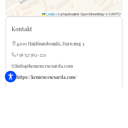
Leták
|
© přispěvatelé OpenStreetMap © CARTO
Kontakt
4200 Hajdúszoboszló, Daru zug 1.
+36 52/362-221
info@kemencescsarda.com
https://kemencescsarda.com/
Otevírací doba
Po celý rok
Uzavřeno
Úterý
08:00-24:00