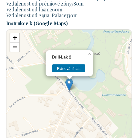
Vzdálenost od prémiové zóny
580
m
Vzdálenost od lázní
260
m
Vzdálenost od Aqua-Palace
330
m
Instrukce k (Google Maps)
+
−
×
Drill-Lak 2
Plánování tras