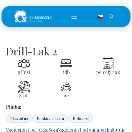
Drill-Lak 2
9
Host
2
db
po celý rok
80
m
ne
Platba:
Převod na
Bankovní karta
Hotovost
Vzdálenost od pláže
80
m
Vzdálenost od aquaparku
800
m