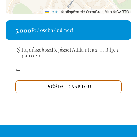
Leták
|
© přispěvatelé OpenStreetMap © CARTO
5.000
Ft / osoba / od noci
Hajdúszoboszló, József Attila utca 2-4. B lp. 2
patro 20.
POŽÁDAT O NABÍDKU