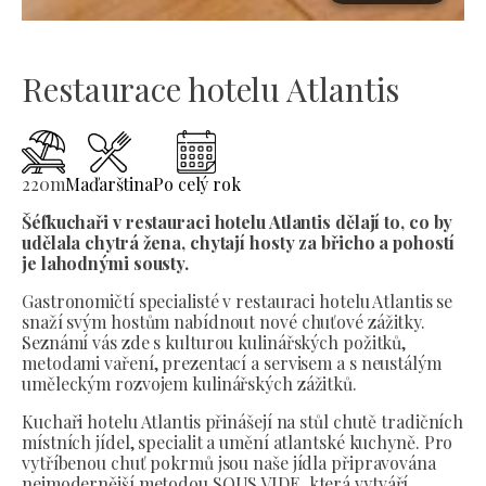
Restaurace hotelu Atlantis
220
m
Maďarština
Po celý rok
Šéfkuchaři v restauraci hotelu Atlantis dělají to, co by
udělala chytrá žena, chytají hosty za břicho a pohostí
je lahodnými sousty.
Gastronomičtí specialisté v restauraci hotelu Atlantis se
snaží svým hostům nabídnout nové chuťové zážitky.
Seznámí vás zde s kulturou kulinářských požitků,
metodami vaření, prezentací a servisem a s neustálým
uměleckým rozvojem kulinářských zážitků.
Kuchaři hotelu Atlantis přinášejí na stůl chutě tradičních
místních jídel, specialit a umění atlantské kuchyně. Pro
vytříbenou chuť pokrmů jsou naše jídla připravována
nejmodernější metodou SOUS VIDE, která vytváří