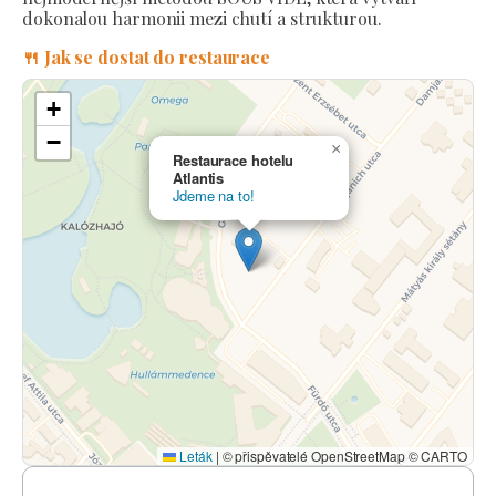
dokonalou harmonii mezi chutí a strukturou.
🍴 Jak se dostat do restaurace
+
−
×
Restaurace hotelu
Atlantis
Jdeme na to!
Leták
|
© přispěvatelé OpenStreetMap © CARTO