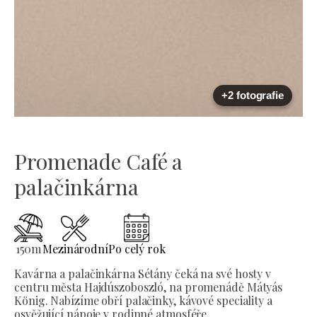
+2 fotografie
Promenade Café a
palačinkárna
150
m
Mezinárodní
Po celý rok
Kavárna a palačinkárna Sétány čeká na své hosty v
centru města Hajdúszoboszló, na promenádě Mátyás
König. Nabízíme obří palačinky, kávové speciality a
osvěžující nápoje v rodinné atmosféře.