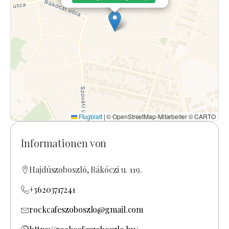
Flugblatt
|
© OpenStreetMap-Mitarbeiter © CARTO
Informationen von
Hajdúszoboszló, Rákóczi u. 119.
+36203717241
rockcafeszoboszlo@gmail.com