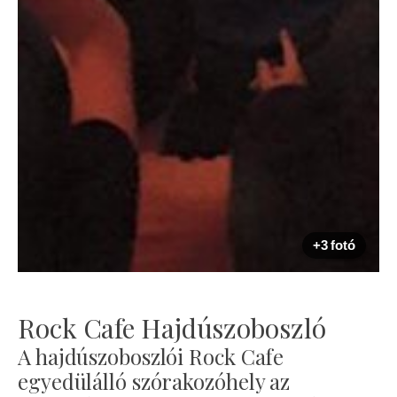
+3 fotó
Rock Cafe Hajdúszoboszló
A hajdúszoboszlói Rock Cafe
egyedülálló szórakozóhely az