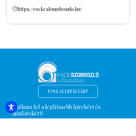
https://rockcafeszoboszlo.hu/
FOGLALJ SZÁLLÁST
Iratkozz fel a legfrissebb hírekért és
ajánlatokért!
*
Email cím