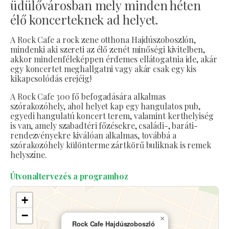
üdülővárosban mely minden héten
élő koncerteknek ad helyet.
A Rock Cafe a rock zene otthona Hajdúszoboszlón,
mindenki aki szereti az élő zenét minőségi kivitelben,
akkor mindenféleképpen érdemes ellátogatnia ide, akár
egy koncertet meghallgatni vagy akár csak egy kis
kikapcsolódás erejéig!
A Rock Cafe 300 fő befogadására alkalmas
szórakozóhely, ahol helyet kap egy hangulatos pub,
egyedi hangulatú koncert terem, valamint kerthelyiség
is van, amely szabadtéri főzésekre, családi-, baráti-
rendezvényekre kiválóan alkalmas, továbbá a
szórakozóhely különterme zártkörű buliknak is remek
helyszíne.
Útvonaltervezés a programhoz
+
−
×
Rock Cafe Hajdúszoboszló