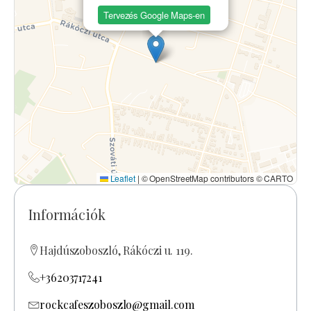
Tervezés Google Maps-en
Leaflet
|
© OpenStreetMap contributors © CARTO
Információk
Hajdúszoboszló, Rákóczi u. 119.
+36203717241
rockcafeszoboszlo@gmail.com