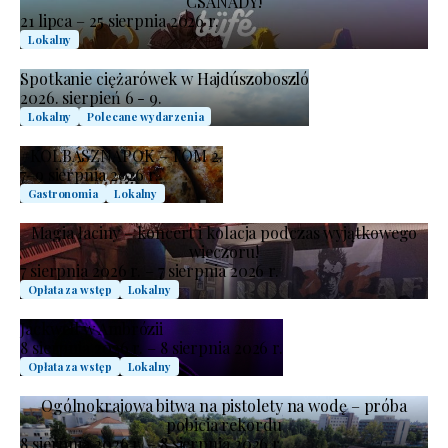
CSANÁDY!
21 lipca – 25 sierpnia 2026 r.
Lokalny
Spotkanie ciężarówek w Hajdúszoboszló
2026. sierpień 6 - 9.
Lokalny
Polecane wydarzenia
#KOLBÁSZNAPOK – TOM 2.
7–9 sierpnia 2026 r.
Gastronomia
Lokalny
Magia łaciny – koncert i kolacja podczas wyjątkowego
wieczoru!
7 sierpnia 2026 r. – 7 sierpnia 2026 r.
Opłata za wstęp
Lokalny
Jackwell w Ambrózii
8 sierpnia 2026 r. – 8 sierpnia 2026 r.
Opłata za wstęp
Lokalny
Ogólnokrajowa bitwa na pistolety na wodę – próba
pobicia rekordu
8 sierpnia 2026 r. – 8 sierpnia 2026 r.