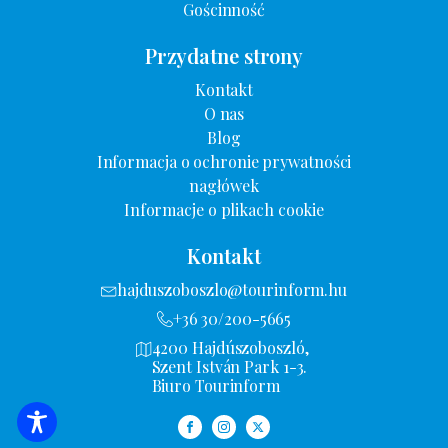
Gościnność
Przydatne strony
Kontakt
O nas
Blog
Informacja o ochronie prywatności
nagłówek
Informacje o plikach cookie
Kontakt
hajduszoboszlo@tourinform.hu
+36 30/200-5665
4200 Hajdúszoboszló,
Szent István Park 1-3.
Biuro Tourinform
USTAWIENIA FILTRA