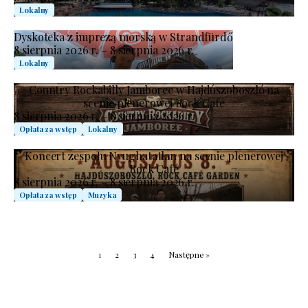
Lokalny
Dyskoteka z imprezą morską w Strandfürdő
8 sierpnia 2026 r. – 8 sierpnia 2026 r.
Lokalny
Country Rockabilly Jamboree w Hajdúszoboszló na
scenie plenerowej Rock Café
8 sierpnia 2026 r. – 8 sierpnia 2026 r.
Opłata za wstęp
Lokalny
Koncert zespołu Nyughatatlan na scenie plenerowej
Rock Café
8 sierpnia 2026 r. – 8 sierpnia 2026 r.
Opłata za wstęp
Muzyka
1
2
3
4
Następne »