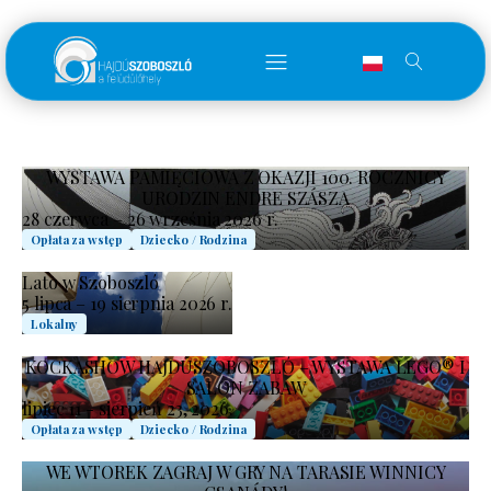
WYSTAWA PAMIĘCIOWA Z OKAZJI 100. ROCZNICY
URODZIN ENDRE SZÁSZA
28 czerwca – 26 września 2026 r.
Opłata za wstęp
Dziecko / Rodzina
Lato w Szoboszló
5 lipca – 19 sierpnia 2026 r.
Lokalny
KOCKASHOW HAJDÚSZOBOSZLÓ – WYSTAWA LEGO® I
SALON ZABAW
lipiec 11 - sierpień 23, 2026.
Opłata za wstęp
Dziecko / Rodzina
WE WTOREK ZAGRAJ W GRY NA TARASIE WINNICY