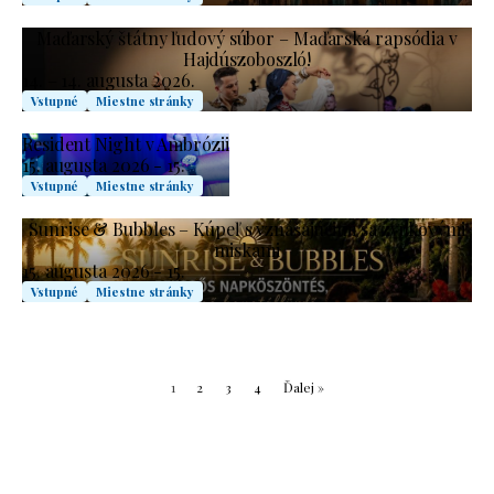
Maďarský štátny ľudový súbor – Maďarská rapsódia v
Hajdúszoboszló!
14. – 14. augusta 2026.
Vstupné
Miestne stránky
Resident Night v Ambrózii
15. augusta 2026 - 15.
Vstupné
Miestne stránky
Sunrise & Bubbles – Kúpeľ s vznášajúcimi sa zvukovými
miskami
15. augusta 2026 - 15.
Vstupné
Miestne stránky
1
2
3
4
Ďalej »