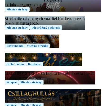
CSANÁDY!
21. júla – 25. augusta 2026.
Miestne stránky
Stretnutie nákladných vozidiel Hajdúszoboszló
6. - 9. augusta 2026.
Miestne stránky
Odporúčané podujatia
#KOLBÁSZNAPOK – 2. ZVÄZOK.
7. – 9. augusta 2026.
Gastronómia
Miestne stránky
Karibský večer na terase hotela Mátyás Király
12. – 12. augusta 2026.
Dieťa / rodina
Bezplatne
MATCHBOYS TRIO – strhujúca hudobná cesta časom!
14. – 14. augusta 2026.
Vstupné
Miestne stránky
Kúpeľ s levitujúcimi zvukovými miskami „Padajúce
hviezdy“ v zóne Premium
14. – 14. augusta 2026.
Vstupné
Miestne stránky