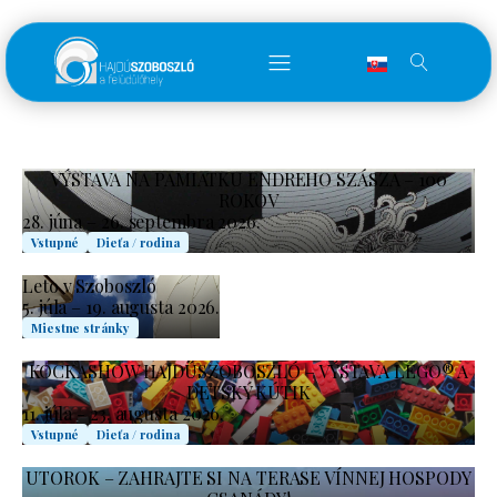
VÝSTAVA NA PAMIATKU ENDREHO SZÁSZA – 100
ROKOV
28. júna – 26. septembra 2026.
Vstupné
Dieťa / rodina
Leto v Szoboszló
5. júla – 19. augusta 2026.
Miestne stránky
KOCKASHOW HAJDÚSZOBOSZLÓ – VÝSTAVA LEGO® A
DETSKÝ KÚTIK
11. júla - 23. augusta 2026.
Vstupné
Dieťa / rodina
UTOROK – ZAHRAJTE SI NA TERASE VÍNNEJ HOSPODY