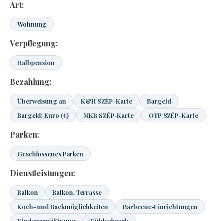
Art:
Wohnung
Verpflegung:
Halbpension
Bezahlung:
Überweisung an
K&H SZÉP-Karte
Bargeld
Bargeld: Euro (€)
MKB SZÉP-Karte
OTP SZÉP-Karte
Parken:
Geschlossenes Parken
Dienstleistungen:
Balkon
Balkon, Terrasse
Koch- und Backmöglichkeiten
Barbecue-Einrichtungen
Kinderermäßigung
Kühlschrank