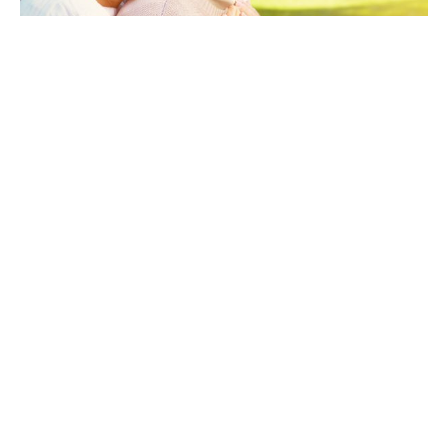
Erholung im Ruhestand im Gästehaus Deák
6000
ab Ft pro Nacht und Person
6.000
Ft / Person / ab Nacht
4200 Hajdúszoboszló, Deák Ferenc utca 2.
+36 20/594-3881
deakvendeghaz@gmail.com
Ich werde die Unterkunftsseite überprüfen