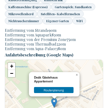
Kaffeemaschine (Espresso)
Gartenspiele, Sandkasten
Mikrowellenherd
Satelliten-/Kabelfernsehen
Nichtraucherzimmer
Eigener Garten
WiFi
Entfernung vom Strand
190
m
Entfernung vom Aquapark
830
m
Entfernung von der Premium Zone
750
m
Entfernung vom Thermalbad
220
m
Entfernung vom Aqua-Palace
380
m
Anfahrtsbeschreibung (Google Maps)
+
−
×
Deák Gästehaus
Appartement
Routenplanung