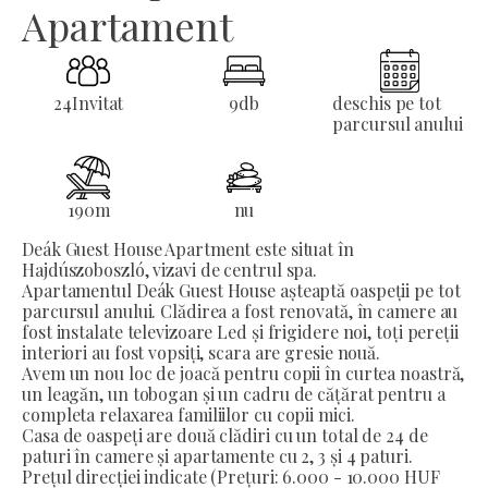
Apartament
24
Invitat
9
db
deschis pe tot
parcursul anului
190
m
nu
Deák Guest House Apartment este situat în
Hajdúszoboszló, vizavi de centrul spa.
Apartamentul Deák Guest House așteaptă oaspeții pe tot
parcursul anului. Clădirea a fost renovată, în camere au
fost instalate televizoare Led și frigidere noi, toți pereții
interiori au fost vopsiți, scara are gresie nouă.
Avem un nou loc de joacă pentru copii în curtea noastră,
un leagăn, un tobogan și un cadru de cățărat pentru a
completa relaxarea familiilor cu copii mici.
Casa de oaspeți are două clădiri cu un total de 24 de
paturi în camere și apartamente cu 2, 3 și 4 paturi.
Prețul direcției indicate (Prețuri: 6.000 - 10.000 HUF