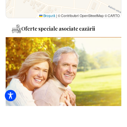
Broșură
|
© Contributori OpenStreetMap © CARTO
Oferte speciale asociate cazării
Recuperare după pensionare în Casa de oaspeți Deák