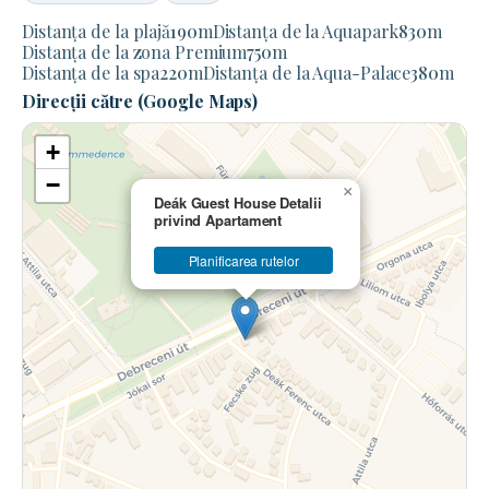
Distanța de la plajă
190
m
Distanța de la Aquapark
830
m
Distanța de la zona Premium
750
m
Distanța de la spa
220
m
Distanța de la Aqua-Palace
380
m
Direcții către (Google Maps)
+
−
×
Deák Guest House Detalii
privind Apartament
Planificarea rutelor