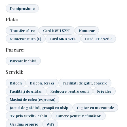
Demipensiune
Plata:
Transfer către
Card K&H SZÉP
Numerar
Numerar: Euro (€)
Card MKB SZÉP
Card OTP SZÉP
Parcare:
Parcare închisă
Servicii:
Balcon
Balcon, terasă
Facilități de gătit, coacere
Facilități de grătar
Reducere pentru copii
Frigider
Mașină de cafea (espresso)
Jocuri de grădină, groapă cu nisip
Cuptor cu microunde
TV prin satelit / cablu
Camere pentru nefumători
Grădină proprie
WiFi