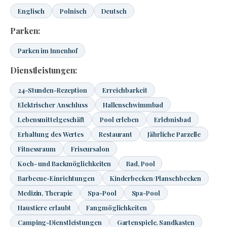
Englisch
Polnisch
Deutsch
Parken:
Parken im Innenhof
Dienstleistungen:
24-Stunden-Rezeption
Erreichbarkeit
Elektrischer Anschluss
Hallenschwimmbad
Lebensmittelgeschäft
Pool erleben
Erlebnisbad
Erhaltung des Wertes
Restaurant
Jährliche Parzelle
Fitnessraum
Friseursalon
Koch- und Backmöglichkeiten
Bad, Pool
Barbecue-Einrichtungen
Kinderbecken/Planschbecken
Medizin, Therapie
Spa-Pool
Spa-Pool
Haustiere erlaubt
Fangmöglichkeiten
Camping-Dienstleistungen
Gartenspiele, Sandkasten