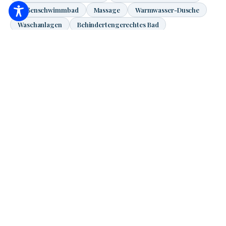
Außenschwimmbad
Massage
Warmwasser-Dusche
Waschanlagen
Behindertengerechtes Bad
Vom OEP bezuschusste Behandlungen
Salzkammer
Sport, Bewegung
Sauna
Schönheitspflege
Solarium
Tennis
Wasseranschluss
Wellness
Wellness-Dienstleistung
WiFi
Entfernung vom Strand
280
m
Entfernung vom Aquapark
290
m
Entfernung von der Premium Zone
440
m
Entfernung vom Thermalbad
860
m
Entfernung vom Aqua-Palace
700
m
Anfahrtsbeschreibung (Google Maps)
+
−
×
Thermisches
Camping