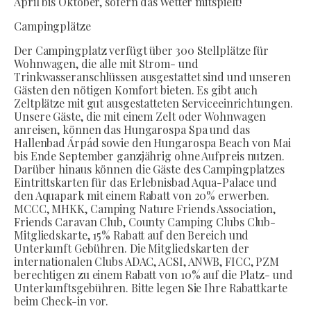
April bis Oktober, sofern das Wetter mitspielt!
Campingplätze
Der Campingplatz verfügt über 300 Stellplätze für
Wohnwagen, die alle mit Strom- und
Trinkwasseranschlüssen ausgestattet sind und unseren
Gästen den nötigen Komfort bieten. Es gibt auch
Zeltplätze mit gut ausgestatteten Serviceeinrichtungen.
Unsere Gäste, die mit einem Zelt oder Wohnwagen
anreisen, können das Hungarospa Spa und das
Hallenbad Árpád sowie den Hungarospa Beach von Mai
bis Ende September ganzjährig ohne Aufpreis nutzen.
Darüber hinaus können die Gäste des Campingplatzes
Eintrittskarten für das Erlebnisbad Aqua-Palace und
den Aquapark mit einem Rabatt von 20% erwerben.
MCCC, MHKK, Camping Nature Friends Association,
Friends Caravan Club, County Camping Clubs Club-
Mitgliedskarte, 15% Rabatt auf den Bereich und
Unterkunft Gebühren. Die Mitgliedskarten der
internationalen Clubs ADAC, ACSI, ANWB, FICC, PZM
berechtigen zu einem Rabatt von 10% auf die Platz- und
Unterkunftsgebühren. Bitte legen Sie Ihre Rabattkarte
beim Check-in vor.