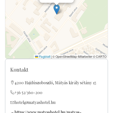
Flugblatt
|
© OpenStreetMap-Mitarbeiter © CARTO
Kontakt
4200 Hajdúszoboszló, Mátyás király sétány 17.
+36 52/360-200
hotel@matyashotel.hu
https://www.matyashotel.hu/matyas-