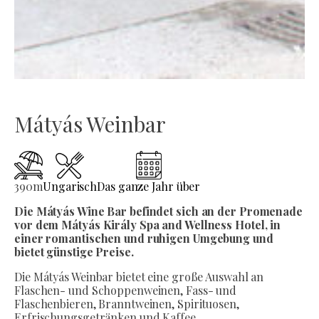
Mátyás Weinbar
390
m
Ungarisch
Das ganze Jahr über
Die Mátyás Wine Bar befindet sich an der Promenade
vor dem Mátyás Király Spa and Wellness Hotel, in
einer romantischen und ruhigen Umgebung und
bietet günstige Preise.
Die Mátyás Weinbar bietet eine große Auswahl an
Flaschen- und Schoppenweinen, Fass- und
Flaschenbieren, Branntweinen, Spirituosen,
Erfrischungsgetränken und Kaffee.