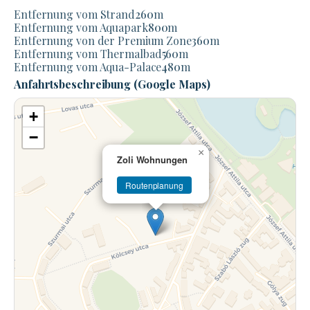
Entfernung vom Strand
260
m
Entfernung vom Aquapark
800
m
Entfernung von der Premium Zone
360
m
Entfernung vom Thermalbad
560
m
Entfernung vom Aqua-Palace
480
m
Anfahrtsbeschreibung (Google Maps)
+
−
×
Zoli Wohnungen
Routenplanung