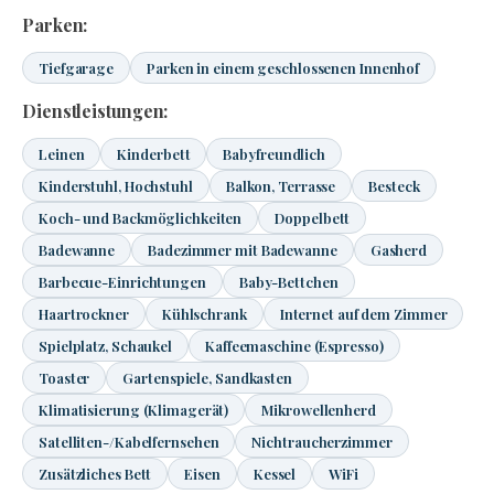
Parken:
Tiefgarage
Parken in einem geschlossenen Innenhof
Dienstleistungen:
Leinen
Kinderbett
Babyfreundlich
Kinderstuhl, Hochstuhl
Balkon, Terrasse
Besteck
Koch- und Backmöglichkeiten
Doppelbett
Badewanne
Badezimmer mit Badewanne
Gasherd
Barbecue-Einrichtungen
Baby-Bettchen
Haartrockner
Kühlschrank
Internet auf dem Zimmer
Spielplatz, Schaukel
Kaffeemaschine (Espresso)
Toaster
Gartenspiele, Sandkasten
Klimatisierung (Klimagerät)
Mikrowellenherd
Satelliten-/Kabelfernsehen
Nichtraucherzimmer
Zusätzliches Bett
Eisen
Kessel
WiFi