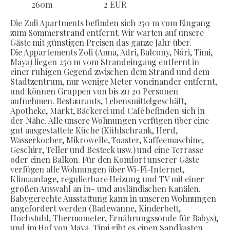
260
m
2 EUR
Die Zoli Apartments befinden sich 250 m vom Eingang
zum Sommerstrand entfernt. Wir warten auf unsere
Gäste mit günstigen Preisen das ganze Jahr über.
Die Appartements Zoli (Anna, Adri, Balcony, Nóri, Timi,
Maya) liegen 250 m vom Strandeingang entfernt in
einer ruhigen Gegend zwischen dem Strand und dem
Stadtzentrum, nur wenige Meter voneinander entfernt,
und können Gruppen von bis zu 20 Personen
aufnehmen. Restaurants, Lebensmittelgeschäft,
Apotheke, Markt, Bäckerei und Café befinden sich in
der Nähe. Alle unsere Wohnungen verfügen über eine
gut ausgestattete Küche (Kühlschrank, Herd,
Wasserkocher, Mikrowelle, Toaster, Kaffeemaschine,
Geschirr, Teller und Besteck usw.) und eine Terrasse
oder einen Balkon. Für den Komfort unserer Gäste
verfügen alle Wohnungen über Wi-Fi-Internet,
Klimaanlage, regulierbare Heizung und TV mit einer
großen Auswahl an in- und ausländischen Kanälen.
Babygerechte Ausstattung kann in unseren Wohnungen
angefordert werden (Badewanne, Kinderbett,
Hochstuhl, Thermometer, Ernährungssonde für Babys),
und im Hof von Maya, Timi gibt es einen Sandkasten,