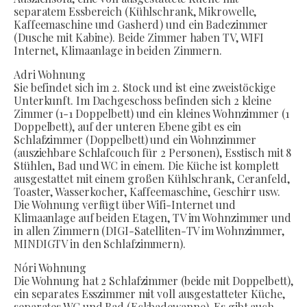
separatem Essbereich (Kühlschrank, Mikrowelle,
Kaffeemaschine und Gasherd) und ein Badezimmer
(Dusche mit Kabine). Beide Zimmer haben TV, WIFI
Internet, Klimaanlage in beiden Zimmern.
Adri Wohnung
Sie befindet sich im 2. Stock und ist eine zweistöckige
Unterkunft. Im Dachgeschoss befinden sich 2 kleine
Zimmer (1-1 Doppelbett) und ein kleines Wohnzimmer (1
Doppelbett), auf der unteren Ebene gibt es ein
Schlafzimmer (Doppelbett) und ein Wohnzimmer
(ausziehbare Schlafcouch für 2 Personen), Esstisch mit 8
Stühlen, Bad und WC in einem. Die Küche ist komplett
ausgestattet mit einem großen Kühlschrank, Ceranfeld,
Toaster, Wasserkocher, Kaffeemaschine, Geschirr usw.
Die Wohnung verfügt über Wifi-Internet und
Klimaanlage auf beiden Etagen, TV im Wohnzimmer und
in allen Zimmern (DIGI-Satelliten-TV im Wohnzimmer,
MINDIGTV in den Schlafzimmern).
Nóri Wohnung
Die Wohnung hat 2 Schlafzimmer (beide mit Doppelbett),
ein separates Esszimmer mit voll ausgestatteter Küche,
separates WC und Bad (Eckbadewanne). Es gibt auch