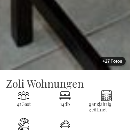
+27 Fotos
Zoli Wohnungen
42
Gast
14
db
ganzjährig
geöffnet