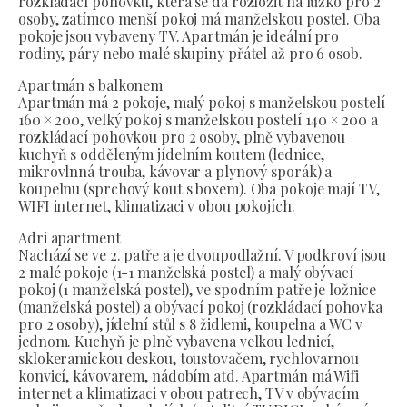
rozkládací pohovku, která se dá rozložit na lůžko pro 2
osoby, zatímco menší pokoj má manželskou postel. Oba
pokoje jsou vybaveny TV. Apartmán je ideální pro
rodiny, páry nebo malé skupiny přátel až pro 6 osob.
Apartmán s balkonem
Apartmán má 2 pokoje, malý pokoj s manželskou postelí
160 × 200, velký pokoj s manželskou postelí 140 × 200 a
rozkládací pohovkou pro 2 osoby, plně vybavenou
kuchyň s odděleným jídelním koutem (lednice,
mikrovlnná trouba, kávovar a plynový sporák) a
koupelnu (sprchový kout s boxem). Oba pokoje mají TV,
WIFI internet, klimatizaci v obou pokojích.
Adri apartment
Nachází se ve 2. patře a je dvoupodlažní. V podkroví jsou
2 malé pokoje (1-1 manželská postel) a malý obývací
pokoj (1 manželská postel), ve spodním patře je ložnice
(manželská postel) a obývací pokoj (rozkládací pohovka
pro 2 osoby), jídelní stůl s 8 židlemi, koupelna a WC v
jednom. Kuchyň je plně vybavena velkou lednicí,
sklokeramickou deskou, toustovačem, rychlovarnou
konvicí, kávovarem, nádobím atd. Apartmán má Wifi
internet a klimatizaci v obou patrech, TV v obývacím