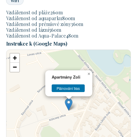
WiFi
Vzdálenost od pláže
260
m
Vzdálenost od aquaparku
800
m
Vzdálenost od prémiové zóny
360
m
Vzdálenost od lázní
560
m
Vzdálenost od Aqua-Palace
480
m
Instrukce k (Google Maps)
+
−
×
Apartmány Zoli
Plánování tras