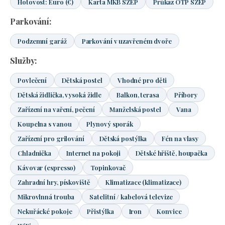
Hotovost: Euro (€)
Karta MKB SZÉP
Průkaz OTP SZÉP
Parkování:
Podzemní garáž
Parkování v uzavřeném dvoře
Služby:
Povlečení
Dětská postel
Vhodné pro děti
Dětská židlička, vysoká židle
Balkon, terasa
Příbory
Zařízení na vaření, pečení
Manželská postel
Vana
Koupelna s vanou
Plynový sporák
Zařízení pro grilování
Dětská postýlka
Fén na vlasy
Chladnička
Internet na pokoji
Dětské hřiště, houpačka
Kávovar (espresso)
Topinkovač
Zahradní hry, pískoviště
Klimatizace (klimatizace)
Mikrovlnná trouba
Satelitní / kabelová televize
Nekuřácké pokoje
Přistýlka
Iron
Konvice