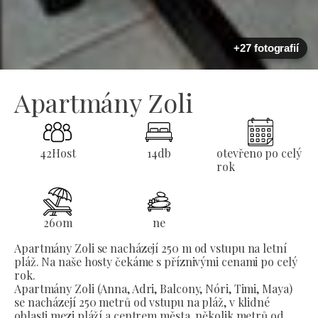
+27 fotografií
Apartmány Zoli
42
Host
14
db
otevřeno po celý
rok
260
m
ne
Apartmány Zoli se nacházejí 250 m od vstupu na letní
pláž. Na naše hosty čekáme s příznivými cenami po celý
rok.
Apartmány Zoli (Anna, Adri, Balcony, Nóri, Timi, Maya)
se nacházejí 250 metrů od vstupu na pláž, v klidné
oblasti mezi pláží a centrem města, několik metrů od