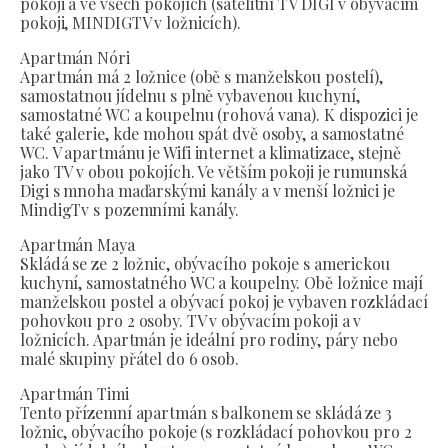
pokoji a ve všech pokojích (satelitní TV DIGI v obývacím
pokoji, MINDIGTV v ložnicích).
Apartmán Nóri
Apartmán má 2 ložnice (obě s manželskou postelí),
samostatnou jídelnu s plně vybavenou kuchyní,
samostatné WC a koupelnu (rohová vana). K dispozici je
také galerie, kde mohou spát dvě osoby, a samostatné
WC. V apartmánu je Wifi internet a klimatizace, stejně
jako TV v obou pokojích. Ve větším pokoji je rumunská
Digi s mnoha maďarskými kanály a v menší ložnici je
MindigTv s pozemními kanály.
Apartmán Maya
Skládá se ze 2 ložnic, obývacího pokoje s americkou
kuchyní, samostatného WC a koupelny. Obě ložnice mají
manželskou postel a obývací pokoj je vybaven rozkládací
pohovkou pro 2 osoby. TV v obývacím pokoji a v
ložnicích. Apartmán je ideální pro rodiny, páry nebo
malé skupiny přátel do 6 osob.
Apartmán Timi
Tento přízemní apartmán s balkonem se skládá ze 3
ložnic, obývacího pokoje (s rozkládací pohovkou pro 2