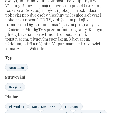
osoby), jídelního koutu a samostatné koupelny a WC.
Všechny tři ložnice mají manželskou postel (140×200,
140×200 a 160x200) a obývací pokoj má rozkládací
pohovku pro dvě osoby. všechny tři ložnice a obývací
pokoj mají novou LCD TV, v obývacím pokoji s
rumunskou Digi s mnoha maďarskými programy a v
ložnicích s MindigTv s pozemními programy. Kuchyň je
plně vybavena mikrovlnnou troubou, lednicí,
toustovačem, plynovým sporákem, kávovarem,
nádobím, talíři a náčiním. V apartmánu je k dispozici
klimatizace a Wifi internet.
Typ:
Apartmán
Stravování:
Bez jídla
Platba:
Převod na
Karta K&H SZÉP
Hotovost