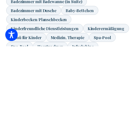
Badezimmer mit Badewanne (in Suite)
Badezimmer mit Dusche
Baby-Bettchen
Kinderbecken/Planschbecken
Kinderfreundliche Dienstleistungen
Kinderermäßigung
Menü für Kinder
Medizin, Therapie
Spa-Pool
Spa-Pool
Haartrockner
Infrakabine
Internet auf dem Zimmer
Jacuzzi/ Whirlpool
Massageliege aus Jadestein
Spielplatz, Schaukel
Spielzimmer
Gartenspiele, Sandkasten
Kleopatras Bad
Konferenzraum
Kosmetika
Separater Eingang
Einzelbett
Außenschwimmbad
Schwenkbarer Pflock
Aufzug
Maniküre, Pediküre
Massage
Minibar
Minigolf
Satelliten-/Kabelfernsehen
Nicht zugänglich
Nichtraucherzimmer
Vom OEP bezuschusste Behandlungen