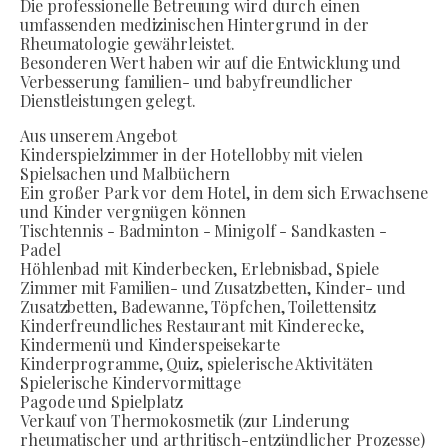
Die professionelle Betreuung wird durch einen
umfassenden medizinischen Hintergrund in der
Rheumatologie gewährleistet.
Besonderen Wert haben wir auf die Entwicklung und
Verbesserung familien- und babyfreundlicher
Dienstleistungen gelegt.
Aus unserem Angebot
Kinderspielzimmer in der Hotellobby mit vielen
Spielsachen und Malbüchern
Ein großer Park vor dem Hotel, in dem sich Erwachsene
und Kinder vergnügen können
Tischtennis - Badminton - Minigolf - Sandkasten -
Padel
Höhlenbad mit Kinderbecken, Erlebnisbad, Spiele
Zimmer mit Familien- und Zusatzbetten, Kinder- und
Zusatzbetten, Badewanne, Töpfchen, Toilettensitz
Kinderfreundliches Restaurant mit Kinderecke,
Kindermenü und Kinderspeisekarte
Kinderprogramme, Quiz, spielerische Aktivitäten
Spielerische Kindervormittage
Pagode und Spielplatz
Verkauf von Thermokosmetik (zur Linderung
rheumatischer und arthritisch-entzündlicher Prozesse)