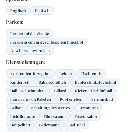
Englisch
Deutsch
Parken:
Parken auf der Straße
Parken in einem geschlossenen Innenhof
Geschlossenes Parken
Dienstleistungen:
24-Stunden-Rezeption
Leinen
Tischtennis
Kinderbett
Babyfreundlich
Kinderstuhl, Hochstuhl
Hallenschwimmbad
Billard
Kicker / Tischfußball
Lagerung von Paketen
Pool erleben
Erlebnisbad
Balkon
Erhaltung des Wertes
Restaurant
Lichttherapie
Fitnessraum
Friseursalon
Doppelbett
Badewanne
Bad, Pool