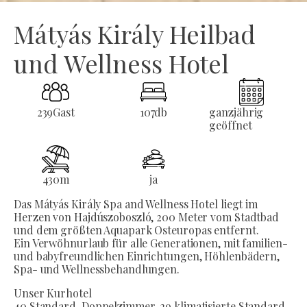
Mátyás Király Heilbad
und Wellness Hotel
239
Gast
107
db
ganzjährig
geöffnet
430
m
ja
Das Mátyás Király Spa and Wellness Hotel liegt im
Herzen von Hajdúszoboszló, 200 Meter vom Stadtbad
und dem größten Aquapark Osteuropas entfernt.
Ein Verwöhnurlaub für alle Generationen, mit familien-
und babyfreundlichen Einrichtungen, Höhlenbädern,
Spa- und Wellnessbehandlungen.
Unser Kurhotel
40 Standard-Doppelzimmer, 29 klimatisierte Standard-