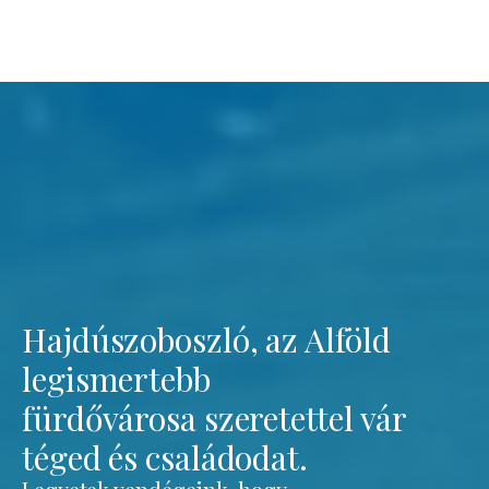
Hajdúszoboszló, az Alföld
legismertebb
fürdővárosa szeretettel vár
téged és családodat.