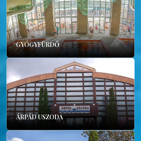
GYÓGYFÜRDŐ
ÁRPÁD USZODA