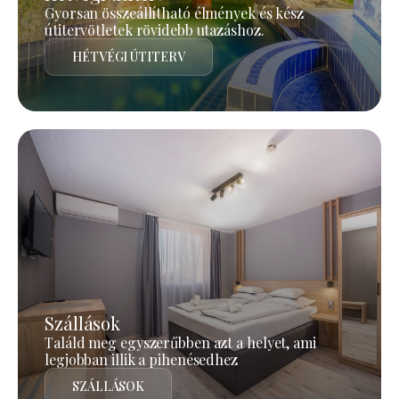
Gyorsan összeállítható élmények és kész
útitervötletek rövidebb utazáshoz.
HÉTVÉGI ÚTITERV
Szállások
Találd meg egyszerűbben azt a helyet, ami
legjobban illik a pihenésedhez
SZÁLLÁSOK