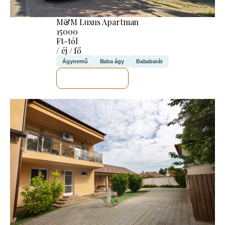
M&M Luxus Apartman
15000
Ft-tól
/ éj / fő
Ágynemű
Baba ágy
Bababarát
MEGNÉZEM