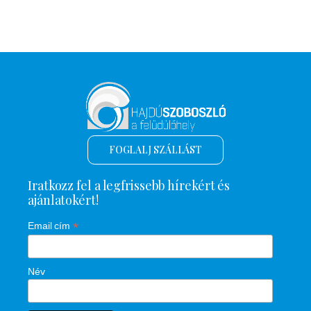
FOGLALJ SZÁLLÁST
Iratkozz fel a legfrissebb hírekért és
ajánlatokért!
*
Email cím
Név