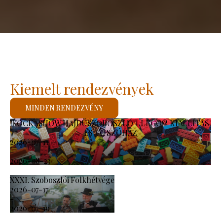
Kiemelt rendezvények
MINDEN RENDEZVÉNY
KOCKASHOW HAJDÚSZOBOSZLÓ - LEGO® KIÁLLÍTÁS
ÉS JÁTSZÓHÁZ
2026-07-11
-
2026-08-23
XXXI. Szoboszlói Folkhétvége
2026-07-17
-
2026-07-19