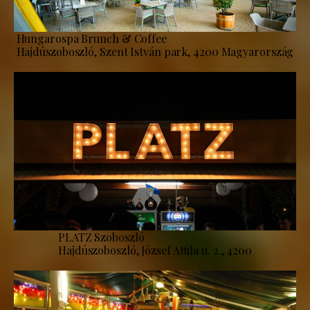
Hungarospa Brunch & Coffee
Hajdúszoboszló, Szent István park, 4200 Magyarország
PLATZ Szoboszló
Hajdúszoboszló, József Attila u. 2., 4200