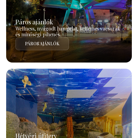
Páros ajánlók
Wellness, nyugodt hangulat, kellemes vacsorák
és minőségi pihenés.
PÁROS AJÁNLÓK
Hétvégi útiterv