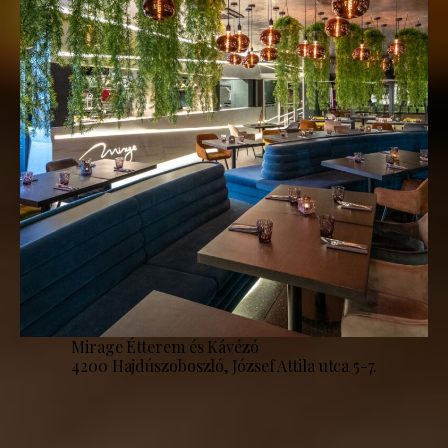
Mirage Étterem és Kávézó
4200 Hajdúszoboszló, József Attila utca 5-7.