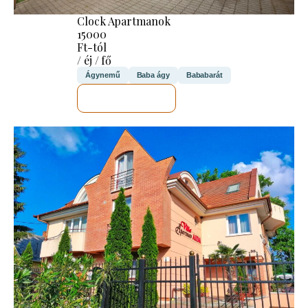
Clock Apartmanok
15000
Ft-tól
/ éj / fő
Ágynemű
Baba ágy
Bababarát
MEGNÉZEM