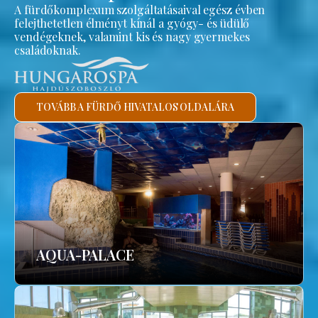
A fürdőkomplexum szolgáltatásaival egész évben
felejthetetlen élményt kínál a gyógy- és üdülő
vendégeknek, valamint kis és nagy gyermekes
családoknak.
TOVÁBB A FÜRDŐ HIVATALOS OLDALÁRA
AQUA-PALACE