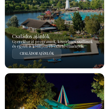
Családos ajánlók
Gyerekbarát programok, kényelmes szállások
és együtt is könnyen élvezhető élmények.
CSALÁDOS AJÁNLÓK