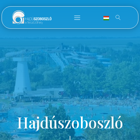
Hajdúszoboszló