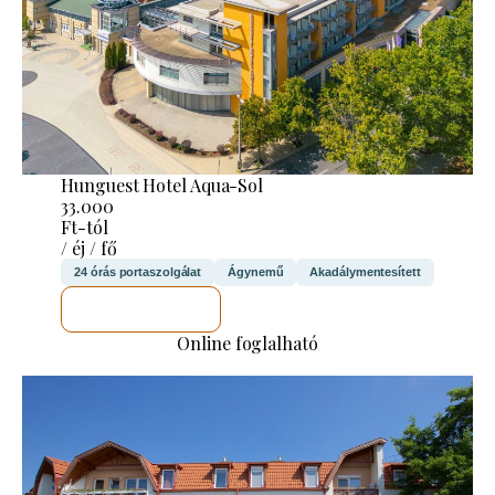
Hunguest Hotel Aqua-Sol
33.000
Ft-tól
/ éj / fő
24 órás portaszolgálat
Ágynemű
Akadálymentesített
MEGNÉZEM
Online foglalható