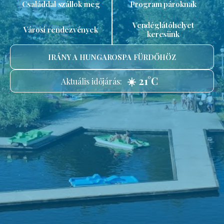
Családdal szállok meg
Program pároknak
Vendéglátóhelyet
Városi rendezvények
keresünk
IRÁNY A HUNGAROSPA FÜRDŐHÖZ
☀️ 21°C
Aktuális időjárás: