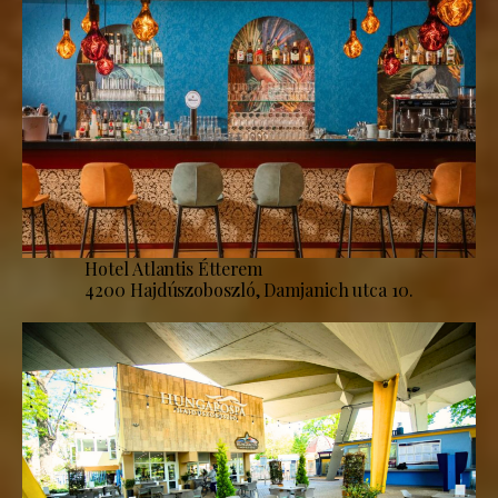
Hotel Atlantis Étterem
4200 Hajdúszoboszló, Damjanich utca 10.