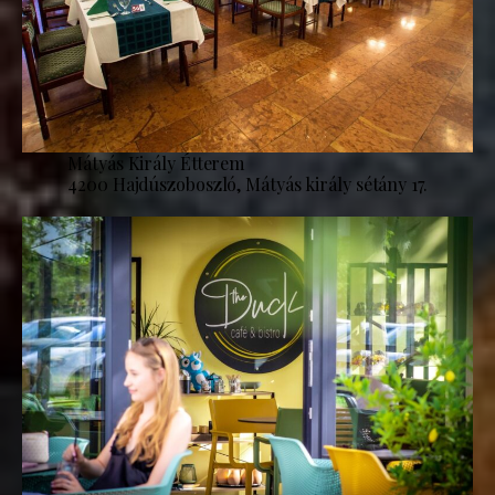
Mátyás Király Étterem
4200 Hajdúszoboszló, Mátyás király sétány 17.