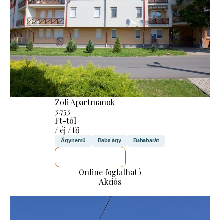
Zoli Apartmanok
3.753
Ft-tól
/ éj / fő
Ágynemű
Baba ágy
Bababarát
MEGNÉZEM
Online foglalható
Akciós