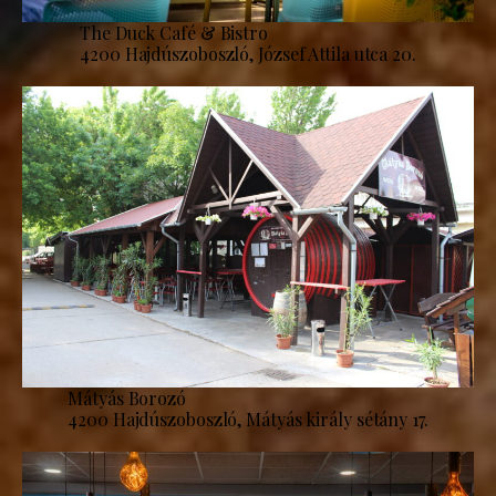
The Duck Café & Bistro
4200 Hajdúszoboszló, József Attila utca 20.
Mátyás Borozó
4200 Hajdúszoboszló, Mátyás király sétány 17.