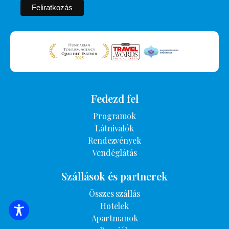
Fedezd fel
Programok
Látnivalók
Rendezvények
Vendéglátás
Szállások és partnerek
Összes szállás
Hotelek
SZÁLLÁSOK KERESÉSE
Apartmanok