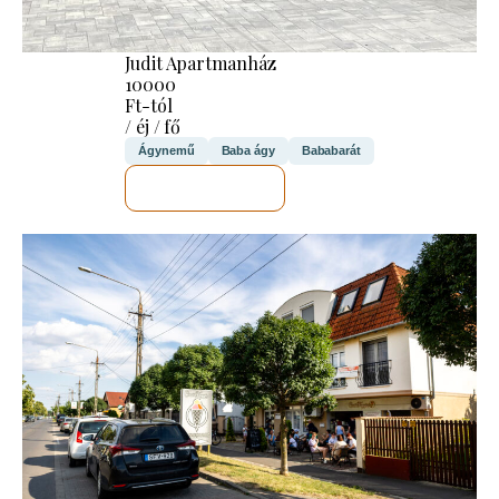
Judit Apartmanház
10000
Ft-tól
/ éj / fő
Ágynemű
Baba ágy
Bababarát
MEGNÉZEM