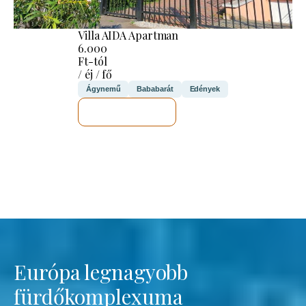
Villa AIDA Apartman
6.000
Ft-tól
/ éj / fő
Ágynemű
Bababarát
Edények
MEGNÉZEM
Európa legnagyobb
fürdőkomplexuma