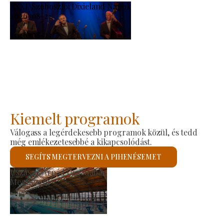
XXXI. Szoboszlói Dixieland Napok
2026-08-21
-
2026-08-23
Kiemelt programok
Válogass a legérdekesebb programok közül, és tedd
még emlékezetesebbé a kikapcsolódást.
SEGÍTS MEGTERVEZNI A PIHENÉSEMET
Termelői Piac
Megnézem