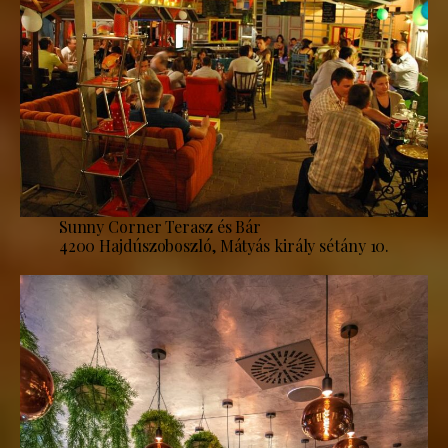
Sunny Corner Terasz és Bár
4200 Hajdúszoboszló, Mátyás király sétány 10.