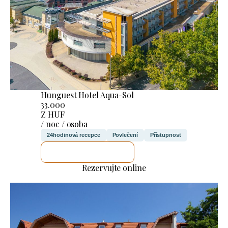
Hunguest Hotel Aqua-Sol
33.000
Z HUF
/ noc / osoba
24hodinová recepce
Povlečení
Přístupnost
ZKONTROLUJI TO
Rezervujte online