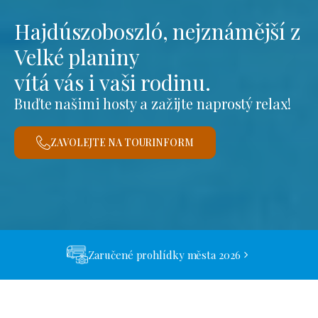
Hajdúszoboszló, nejznámější z
Velké planiny
vítá vás i vaši rodinu.
Buďte našimi hosty a zažijte naprostý relax!
ZAVOLEJTE NA TOURINFORM
Zaručené prohlídky města 2026