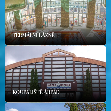
TERMÁLNÍ LÁZNĚ
KOUPALIŠTĚ ÁRPÁD