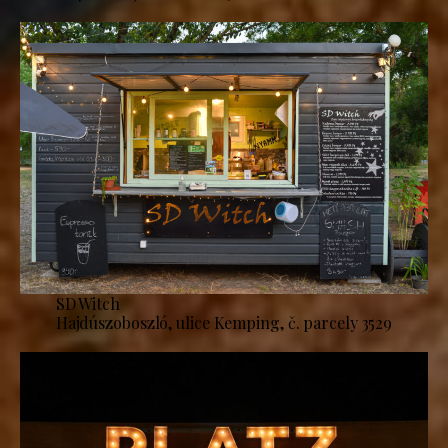
SD Witch
Hajdúszoboszló, ulice Kemping, č. parcely 3529