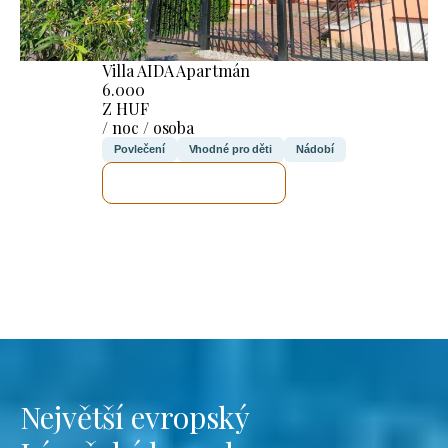
Villa AIDA Apartmán
6.000
Z HUF
/ noc / osoba
Povlečení
Vhodné pro děti
Nádobí
ZKONTROLUJI TO
Největší evropský