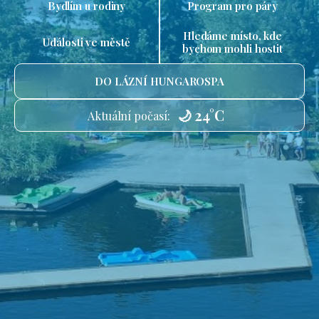
Bydlím u rodiny
Program pro páry
Hledáme místo, kde
Události ve městě
bychom mohli hostit
DO LÁZNÍ HUNGAROSPA
🌙 24°C
Aktuální počasí: