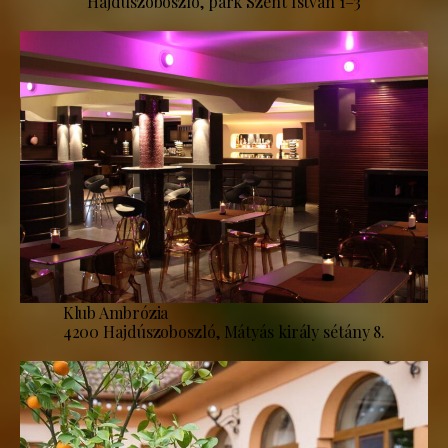
Hajdúszoboszló, park Szent István 1–3
Klub Ambrózia
4200 Hajdúszoboszló, Mátyás király sétány 8.