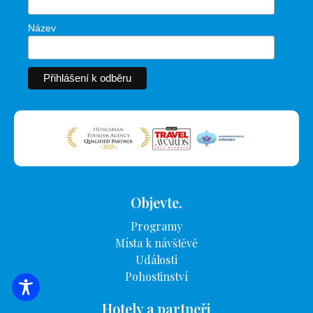
Název
Objevte.
Programy
Místa k návštěvě
Události
Pohostinství
VYHLEDÁVÁNÍ UBYTOVÁNÍ
Hotely a partneři