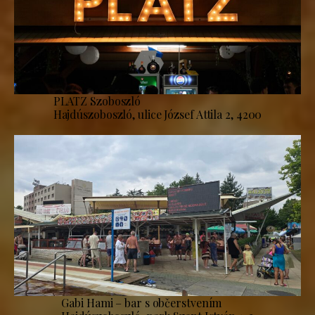
PLATZ Szoboszló
Hajdúszoboszló, ulice József Attila 2, 4200
Gabi Hami – bar s občerstvením