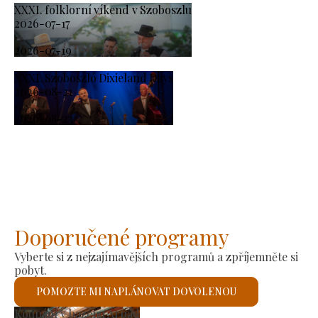
XXXI. folklorní víkend v Szoboszlu
2026-07-17
-
2026-07-19
XXXI. Szoboszló Dixieland Days
2026-08-21
-
2026-08-23
Doporučené programy
Vyberte si z nejzajímavějších programů a zpříjemněte si
pobyt.
POMOZTE MI NAPLÁNOVAT DOVOLENOU
Výrobní trh