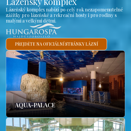
Lázeňský komplex
Lázeňský komplex nabízí po celý rok nezapomenutelné
zážitky pro lázeňské a rekreační hosty i pro rodiny s
malými a velkými dětmi.
PŘEJDĚTE NA OFICIÁLNÍ STRÁNKY LÁZNÍ
AQUA-PALACE