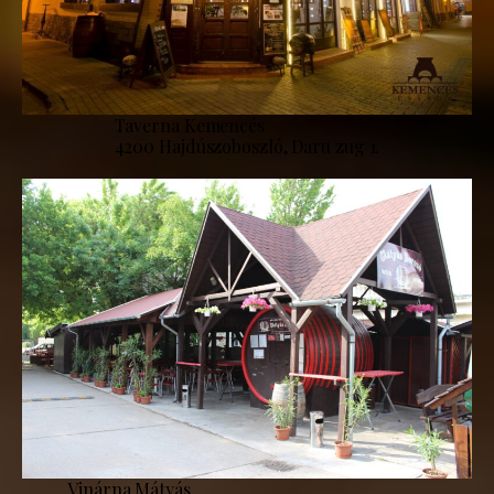
Taverna Kemencés
4200 Hajdúszoboszló, Daru zug 1.
Vinárna Mátyás