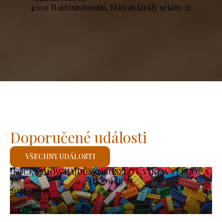
4200 Hajdúszoboszló, Mátyás király sétány 17.
Doporučené události
VŠECHNY UDÁLOSTI
KOCKASHOW HAJDÚSZOBOSZLÓ – VÝSTAVA LEGO® A
HRACÍ DŮM
2026-07-11
-
2026-08-23