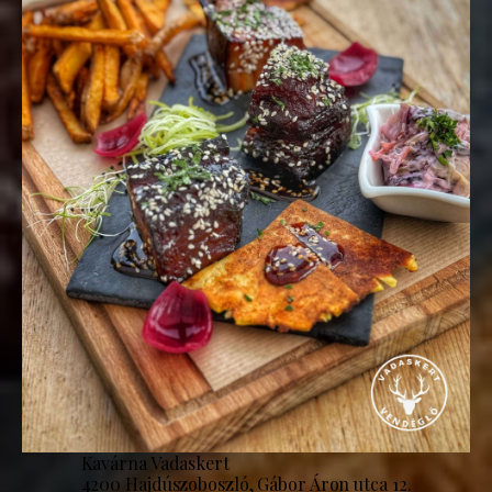
Kavárna Vadaskert
4200 Hajdúszoboszló, Gábor Áron utca 12.