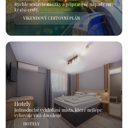
Rychle sestavte zážitky a připravené nápady na
kratší cesty.
VÍKENDOVÝ CESTOVNÍ PLÁN
Hotely
Jednoduché vyhledání místa, které nejlépe
vyhovuje vaší dovolené
HOTELY