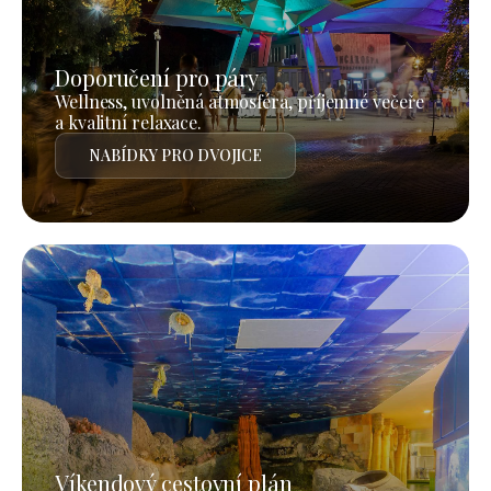
Doporučení pro páry
Wellness, uvolněná atmosféra, příjemné večeře
a kvalitní relaxace.
NABÍDKY PRO DVOJICE
Víkendový cestovní plán