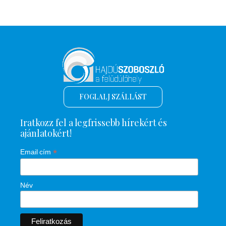
FOGLALJ SZÁLLÁST
Iratkozz fel a legfrissebb hírekért és
ajánlatokért!
*
Email cím
Név