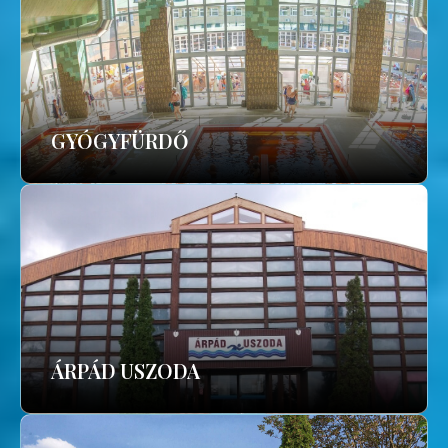
GYÓGYFÜRDŐ
ÁRPÁD USZODA