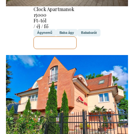
Clock Apartmanok
15000
Ft-tól
/ éj / fő
Ágynemű
Baba ágy
Bababarát
MEGNÉZEM