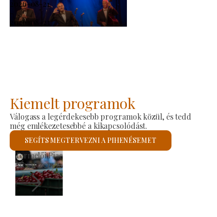
2026-08-21
-
2026-08-23
Kiemelt programok
Válogass a legérdekesebb programok közül, és tedd
még emlékezetesebbé a kikapcsolódást.
SEGÍTS MEGTERVEZNI A PIHENÉSEMET
Szent László Római Katolikus Templom
Megnézem