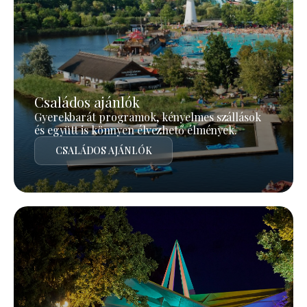
Családos ajánlók
Gyerekbarát programok, kényelmes szállások
és együtt is könnyen élvezhető élmények.
CSALÁDOS AJÁNLÓK