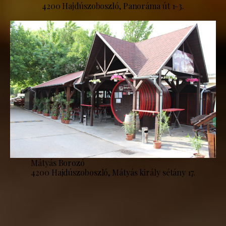
4200 Hajdúszoboszló, Panoráma út 1-3.
Mátyás Borozó
4200 Hajdúszoboszló, Mátyás király sétány 17.