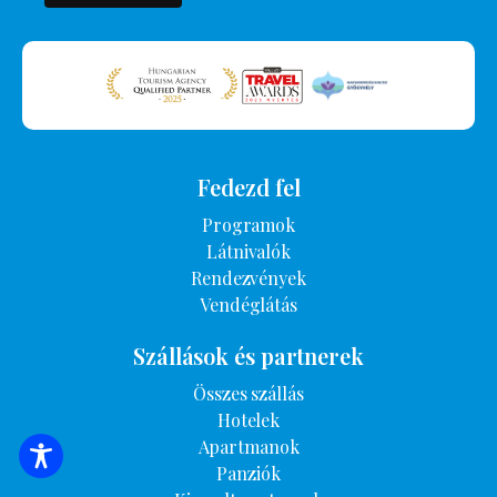
Fedezd fel
Programok
Látnivalók
Rendezvények
Vendéglátás
Szállások és partnerek
Összes szállás
Hotelek
Apartmanok
SZÁLLÁSOK KERESÉSE
Panziók