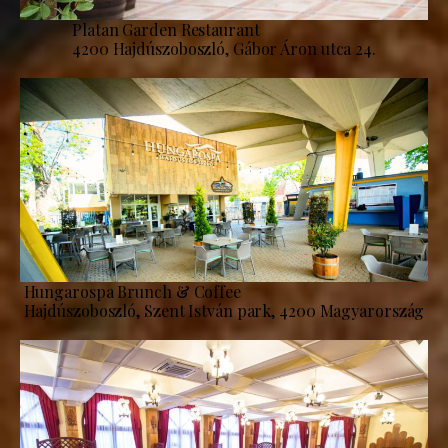
Platan Garden Restaurant
4200 Hajdúszoboszló, Gábor Áron utca 24.
Hungarospa Brunch & Coffee
Hajdúszoboszló, Szent István park, 4200 Magyarország