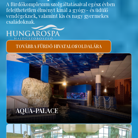
A fürdőkomplexum szolgáltatásaival egész évben
felejthetetlen élményt kínál a gyógy- és üdülő
vendégeknek, valamint kis és nagy gyermekes
családoknak.
TOVÁBB A FÜRDŐ HIVATALOS OLDALÁRA
AQUA-PALACE