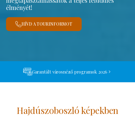
megtapasztalhassátok a teljes felüdülés
élményét!
HÍVD A TOURINFORMOT
Garantált városnéző programok 2026
Hajdúszoboszló képekben