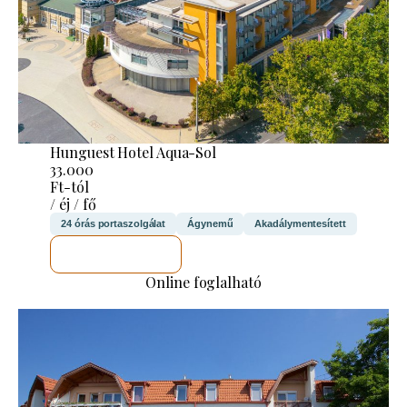
Hunguest Hotel Aqua-Sol
33.000
Ft-tól
/ éj / fő
24 órás portaszolgálat
Ágynemű
Akadálymentesített
MEGNÉZEM
Online foglalható