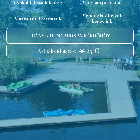
Családdal szállok meg
Program pároknak
Vendéglátóhelyet
Városi rendezvények
keresünk
IRÁNY A HUNGAROSPA FÜRDŐHÖZ
☀️ 27°C
Aktuális időjárás: