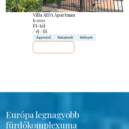
Villa AIDA Apartman
6.000
Ft-tól
/ éj / fő
Ágynemű
Bababarát
Edények
MEGNÉZEM
Európa legnagyobb
fürdőkomplexuma