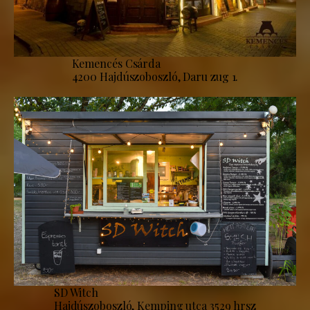
Kemencés Csárda
4200 Hajdúszoboszló, Daru zug 1.
SD Witch
Hajdúszoboszló, Kemping utca 3529 hrsz