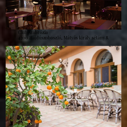
Club Ambrózia
4200 Hajdúszoboszló, Mátyás király sétány 8.