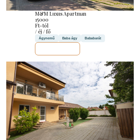
M&M Luxus Apartman
15000
Ft-tól
/ éj / fő
Ágynemű
Baba ágy
Bababarát
MEGNÉZEM