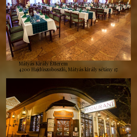
Mátyás Király Étterem
4200 Hajdúszoboszló, Mátyás király sétány 17.