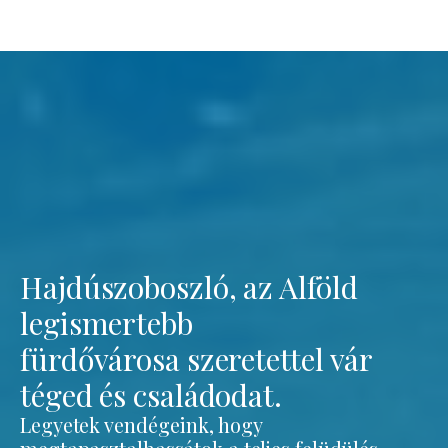
Hajdúszoboszló, az Alföld
legismertebb
fürdővárosa szeretettel vár
téged és családodat.
Legyetek vendégeink, hogy