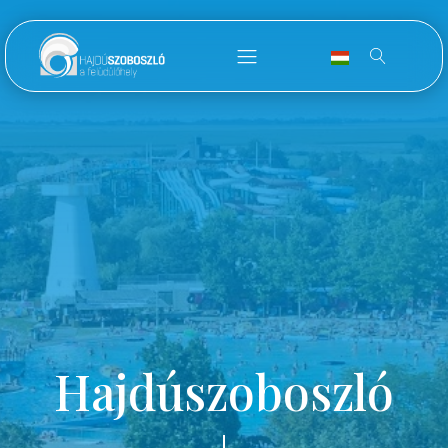
Hajdúszoboszló