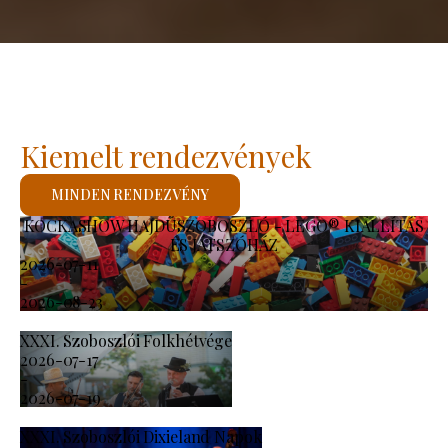
Kiemelt rendezvények
MINDEN RENDEZVÉNY
KOCKASHOW HAJDÚSZOBOSZLÓ - LEGO® KIÁLLÍTÁS
ÉS JÁTSZÓHÁZ
2026-07-11
-
2026-08-23
XXXI. Szoboszlói Folkhétvége
2026-07-17
-
2026-07-19
XXXI. Szoboszlói Dixieland Napok