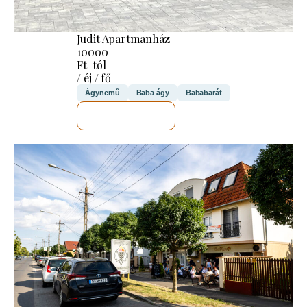
Judit Apartmanház
10000
Ft-tól
/ éj / fő
Ágynemű
Baba ágy
Bababarát
MEGNÉZEM