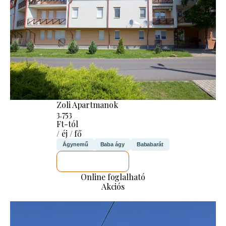
Zoli Apartmanok
3.753
Ft-tól
/ éj / fő
Ágynemű
Baba ágy
Bababarát
MEGNÉZEM
Online foglalható
Akciós