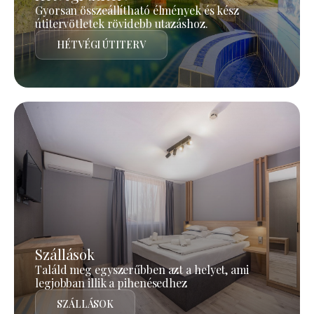
Gyorsan összeállítható élmények és kész
útitervötletek rövidebb utazáshoz.
HÉTVÉGI ÚTITERV
Szállások
Találd meg egyszerűbben azt a helyet, ami
legjobban illik a pihenésedhez
SZÁLLÁSOK