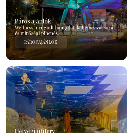
Páros ajánlók
Wellness, nyugodt hangulat, kellemes vacsorák
és minőségi pihenés.
PÁROS AJÁNLÓK
Hétvégi útiterv