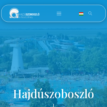
Hajdúszoboszló