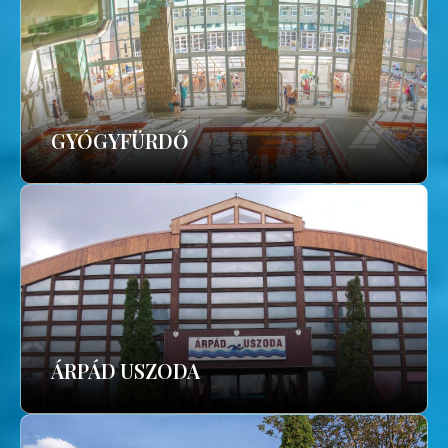
GYÓGYFÜRDŐ
ÁRPÁD USZODA