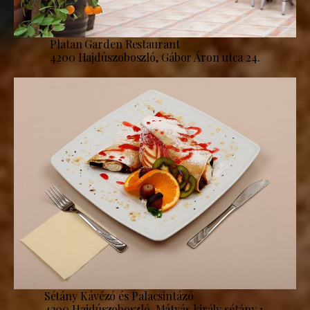
Platan Garden Restaurant
4200 Hajdúszoboszló, Gábor Áron utca 24.
Sétány Kávézó és Palacsintázó
4200 Hajdúszoboszló, Mátyás király sétány 1.