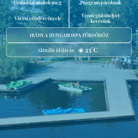
Családdal szállok meg
Program pároknak
Vendéglátóhelyet
Városi rendezvények
keresünk
IRÁNY A HUNGAROSPA FÜRDŐHÖZ
☀️ 25°C
Aktuális időjárás: