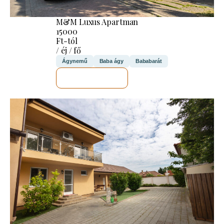
M&M Luxus Apartman
15000
Ft-tól
/ éj / fő
Ágynemű
Baba ágy
Bababarát
MEGNÉZEM