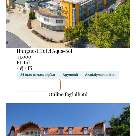
Hunguest Hotel Aqua-Sol
33.000
Ft-tól
/ éj / fő
24 órás portaszolgálat
Ágynemű
Akadálymentesített
MEGNÉZEM
Online foglalható