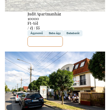
Judit Apartmanház
10000
Ft-tól
/ éj / fő
Ágynemű
Baba ágy
Bababarát
MEGNÉZEM