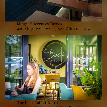
Mirage Étterem és Kávézó
4200 Hajdúszoboszló, József Attila utca 5-7.
The Duck Café & Bistro