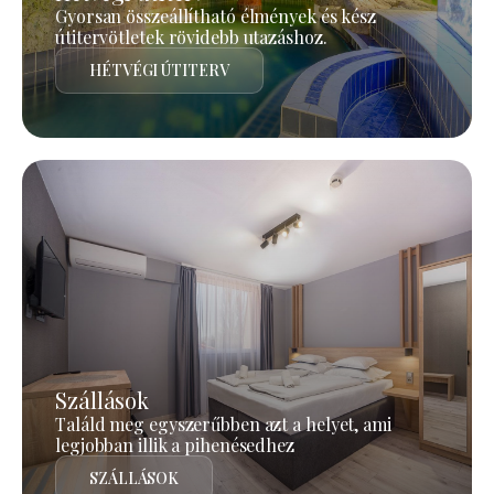
Gyorsan összeállítható élmények és kész
útitervötletek rövidebb utazáshoz.
HÉTVÉGI ÚTITERV
Szállások
Találd meg egyszerűbben azt a helyet, ami
legjobban illik a pihenésedhez
SZÁLLÁSOK