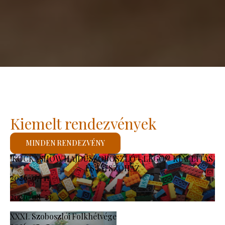
Kiemelt rendezvények
MINDEN RENDEZVÉNY
KOCKASHOW HAJDÚSZOBOSZLÓ - LEGO® KIÁLLÍTÁS
ÉS JÁTSZÓHÁZ
2026-07-11
-
2026-08-23
XXXI. Szoboszlói Folkhétvége