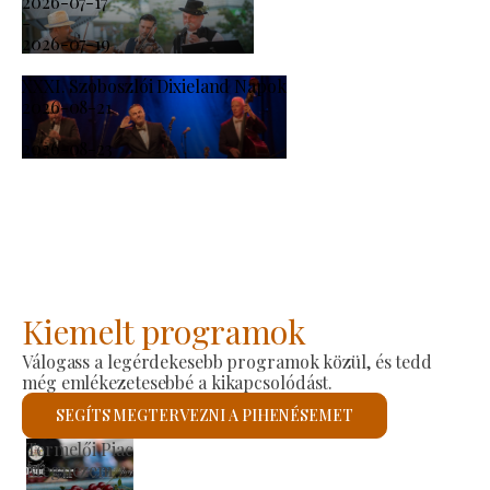
2026-07-17
-
2026-07-19
XXXI. Szoboszlói Dixieland Napok
2026-08-21
-
2026-08-23
Kiemelt programok
Válogass a legérdekesebb programok közül, és tedd
még emlékezetesebbé a kikapcsolódást.
SEGÍTS MEGTERVEZNI A PIHENÉSEMET
Szent László Római Katolikus Templom
Megnézem