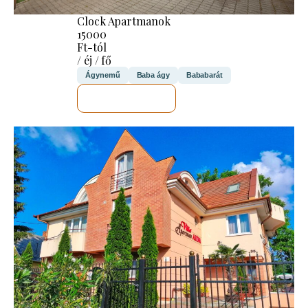
Clock Apartmanok
15000
Ft-tól
/ éj / fő
Ágynemű
Baba ágy
Bababarát
MEGNÉZEM