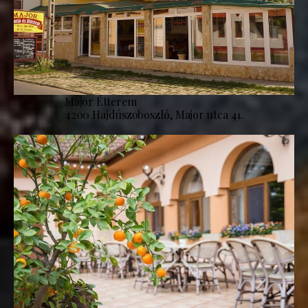
Major Étterem
4200 Hajdúszoboszló, Major utca 41.