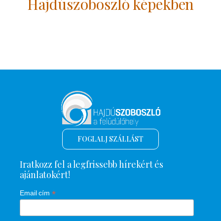
Hajdúszoboszló képekben
FOGLALJ SZÁLLÁST
Iratkozz fel a legfrissebb hírekért és
ajánlatokért!
*
Email cím