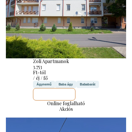
Zoli Apartmanok
3.753
Ft-tól
/ éj / fő
Ágynemű
Baba ágy
Bababarát
MEGNÉZEM
Online foglalható
Akciós