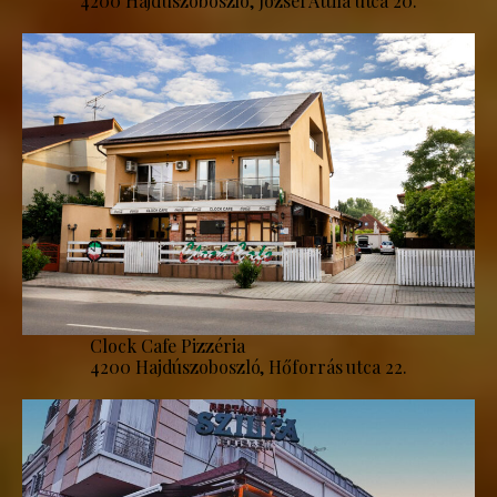
4200 Hajdúszoboszló, József Attila utca 20.
Clock Cafe Pizzéria
4200 Hajdúszoboszló, Hőforrás utca 22.