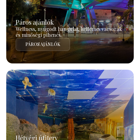
Páros ajánlók
Wellness, nyugodt hangulat, kellemes vacsorák
és minőségi pihenés.
PÁROS AJÁNLÓK
Hétvégi útiterv