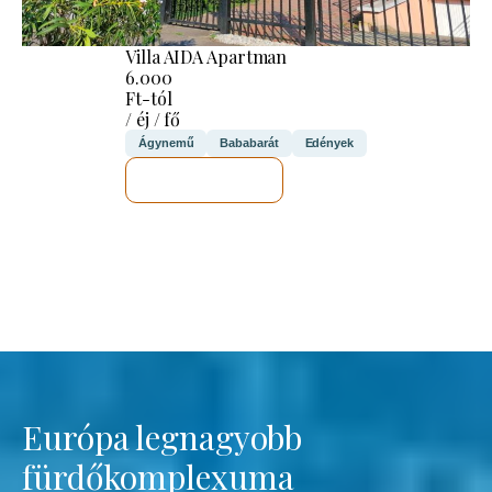
Villa AIDA Apartman
6.000
Ft-tól
/ éj / fő
Ágynemű
Bababarát
Edények
MEGNÉZEM
Európa legnagyobb
fürdőkomplexuma