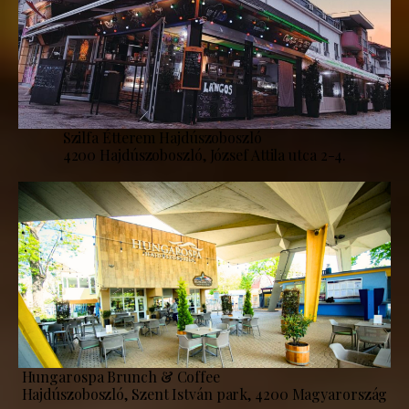
Szilfa Étterem Hajdúszoboszló
4200 Hajdúszoboszló, József Attila utca 2-4.
Hungarospa Brunch & Coffee
Hajdúszoboszló, Szent István park, 4200 Magyarország