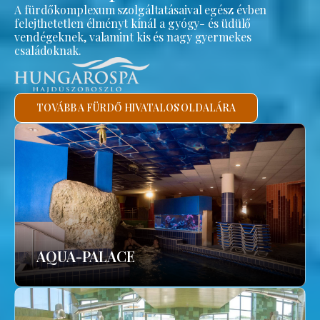
A fürdőkomplexum szolgáltatásaival egész évben
felejthetetlen élményt kínál a gyógy- és üdülő
vendégeknek, valamint kis és nagy gyermekes
családoknak.
TOVÁBB A FÜRDŐ HIVATALOS OLDALÁRA
AQUA-PALACE