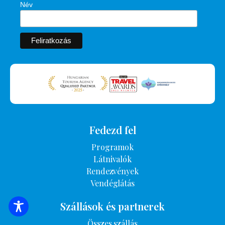
Név
Fedezd fel
Programok
Látnivalók
Rendezvények
Vendéglátás
Szállások és partnerek
SZÁLLÁSOK KERESÉSE
Összes szállás