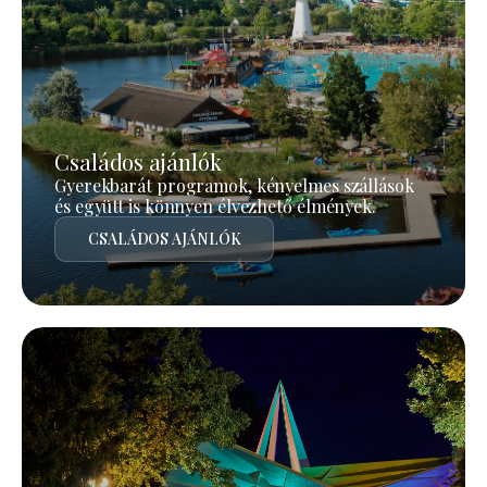
Családos ajánlók
Gyerekbarát programok, kényelmes szállások
és együtt is könnyen élvezhető élmények.
CSALÁDOS AJÁNLÓK