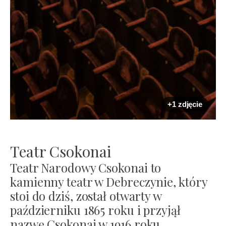
+1 zdjęcie
Teatr Csokonai
Teatr Narodowy Csokonai to
kamienny teatr w Debreczynie, który
stoi do dziś, został otwarty w
październiku 1865 roku i przyjął
nazwę Csokonai w 1916 roku.