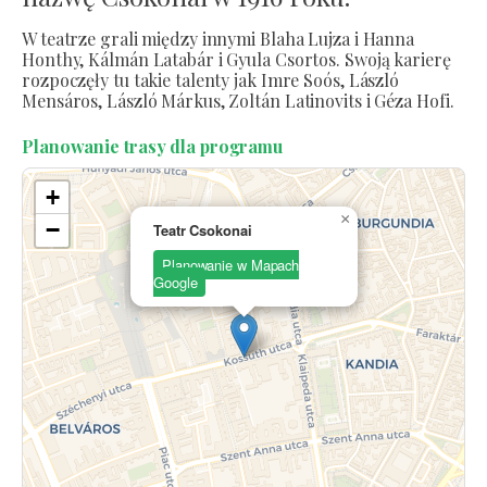
W teatrze grali między innymi Blaha Lujza i Hanna
Honthy, Kálmán Latabár i Gyula Csortos. Swoją karierę
rozpoczęły tu takie talenty jak Imre Soós, László
Mensáros, László Márkus, Zoltán Latinovits i Géza Hofi.
Planowanie trasy dla programu
+
×
−
Teatr Csokonai
Planowanie w Mapach
Google