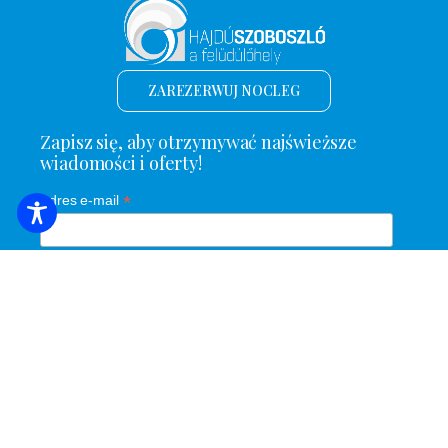
ZAREZERWUJ NOCLEG
Zapisz się, aby otrzymywać najświeższe
wiadomości i oferty!
*
Adres e-mail
Nazwa