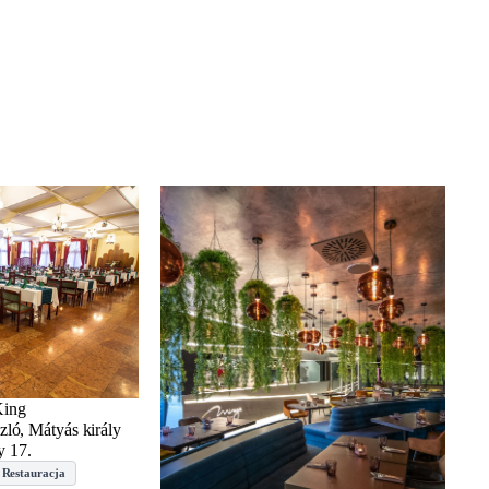
King
ló, Mátyás király
y 17.
 Restauracja