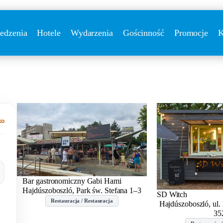
edzenia
Hotele
Wydarzenia
Gościnność
Promocje
K
ko
Bar gastronomiczny Gabi Hami
Hajdúszoboszló, Park św. Stefana 1–3
SD Witch
Restauracja / Restauracja
Hajdúszoboszló, ul.
35