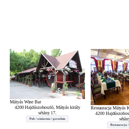
Mátyás Wine Bar
4200 Hajdúszoboszló, Mátyás király
Restauracja Mátyás 
sétány 17.
4200 Hajdúszobosz
sétán
Pub / winiarnia / gorzelnia
Restauracja /