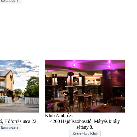
 Restauracja
Klub Ambrózia
, Hőforrás utca 22.
4200 Hajdúszoboszló, Mátyás király
sétány 8.
 Restauracja
Rozrywka / Klub