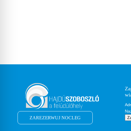
Za
wi
Adr
Na
ZAREZERWUJ NOCLEG