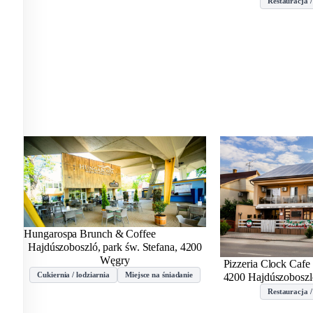
Restauracja /
Hungarospa Brunch & Coffee
Hajdúszoboszló, park św. Stefana, 4200
Węgry
Pizzeria Clock Cafe
Cukiernia / lodziarnia
Miejsce na śniadanie
4200 Hajdúszoboszló
Restauracja /