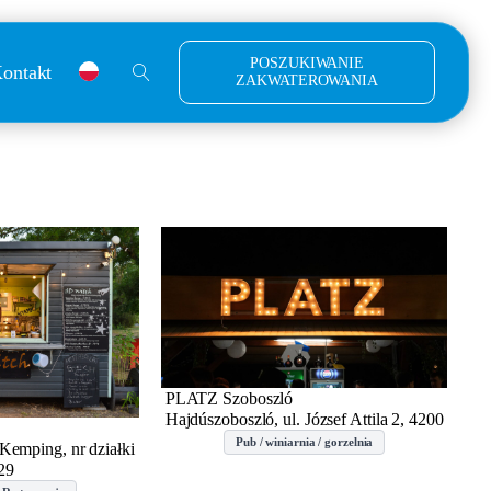
POSZUKIWANIE
ontakt
ZAKWATEROWANIA
PLATZ Szoboszló
Hajdúszoboszló, ul. József Attila 2, 4200
Pub / winiarnia / gorzelnia
 Kemping, nr działki
29