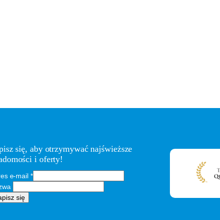
pisz się, aby otrzymywać najświeższe
adomości i oferty!
es e-mail
*
zwa