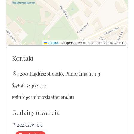
Ulotka
|
© OpenStreetMap contributors © CARTO
Kontakt
4200 Hajdúszoboszló, Panoráma út 1-3.
+36 52 362 552
info@ambroziaetterem.hu
Godziny otwarcia
Przez cały rok