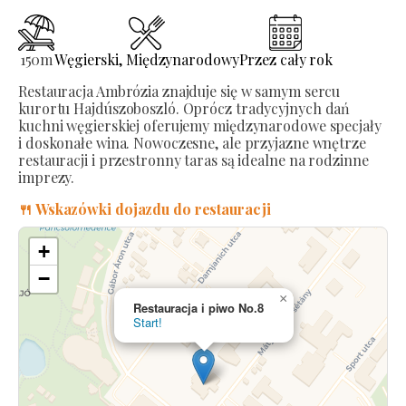
150
m
Węgierski
,
Międzynarodowy
Przez cały rok
Restauracja Ambrózia znajduje się w samym sercu
kurortu Hajdúszoboszló. Oprócz tradycyjnych dań
kuchni węgierskiej oferujemy międzynarodowe specjały
i doskonałe wina. Nowoczesne, ale przyjazne wnętrze
restauracji i przestronny taras są idealne na rodzinne
imprezy.
🍴 Wskazówki dojazdu do restauracji
+
−
×
Restauracja i piwo No.8
Start!