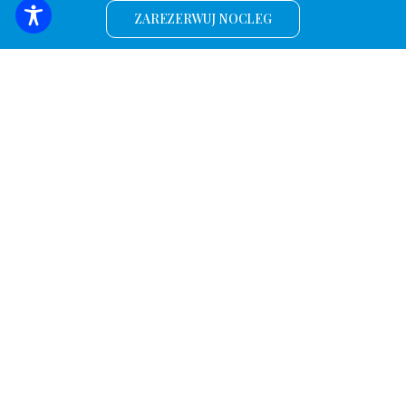
ZAREZERWUJ NOCLEG
Zapisz się, aby otrzymywać najświeższe
wiadomości i oferty!
*
Adres e-mail
Nazwa
Odkryj.