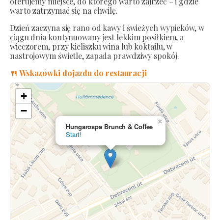
oferujemy miejsce, do którego warto zajrzeć – i gdzie
warto zatrzymać się na chwilę.
Dzień zaczyna się rano od kawy i świeżych wypieków, w
ciągu dnia kontynuowany jest lekkim posiłkiem, a
wieczorem, przy kieliszku wina lub koktajlu, w
nastrojowym świetle, zapada prawdziwy spokój.
🍴 Wskazówki dojazdu do restauracji
+
−
×
Hungarospa Brunch & Coffee
Start!