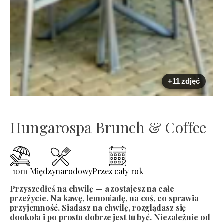
+11 zdjęć
Hungarospa Brunch & Coffee
10
m
Międzynarodowy
Przez cały rok
Przyszedłeś na chwilę — a zostajesz na całe
przeżycie. Na kawę, lemoniadę, na coś, co sprawia
przyjemność. Siadasz na chwilę, rozglądasz się
dookoła i po prostu dobrze jest tu być. Niezależnie od