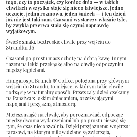
tego, czy to początek, czy koniec dnia — w takich
chwilach wszystko staje się nieco łatwiejsze. Jedno
uczucie, jedna rozmowa, jeden śmiech — i ten dzień
już nie jest taki sam. Czasami wystarczy właśnie tyle,
by zwykła przerwa stała się czymś naprawdę
wyjątkowym.
Świeże smaki, beztroskie chwile przy wejściu do
Strandfürdő
Czasami po prostu masz ochotę na dobrą kawę. Innym
razem na lekki przekąskę albo na chwilę odpoczynku
między kąpielami.
Hungarospa Brunch & Coffee, położona przy głównym
wejściu do Strandu, to miejsce, w którym takie chwile
rodzą się w naturalny sposób. Przez cały dzień czekamy
na Państwa z lekkim śniadaniem, orzeźwiającymi
napojami i przyjazną atmosferą.
Możesz usiąść na chwilę, aby porozmawiać, odpocząć
między dwoma wydarzeniami lub po prostu cieszyć się
tym, że czas nieco zwalnia. Dzięki przyjaznemu wnętrzu i
tarasowi, na którym mile widziane są zwierzęta,