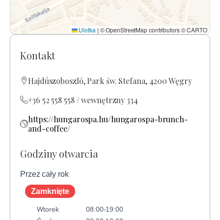
Ulotka
|
© OpenStreetMap contributors © CARTO
Kontakt
Hajdúszoboszló, Park św. Stefana, 4200 Węgry
+36 52 558 558 / wewnętrzny 334
https://hungarospa.hu/hungarospa-brunch-
and-coffee/
Godziny otwarcia
Przez cały rok
Zamknięte
Wtorek
08:00-19:00