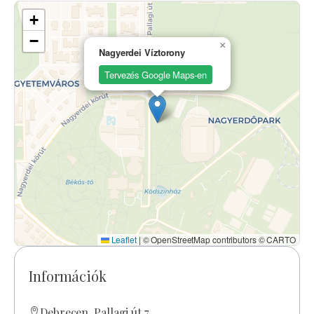
+
−
×
Nagyerdei Víztorony
Tervezés Google Maps-en
Leaflet
|
© OpenStreetMap contributors © CARTO
Információk
Debrecen, Pallagi út 7.