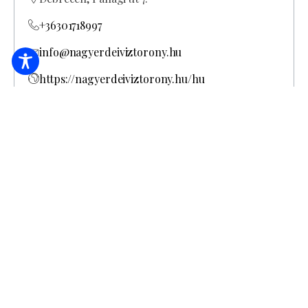
+36301718997
info@nagyerdeiviztorony.hu
https://nagyerdeiviztorony.hu/hu
A Nagyerdei Víztorony terei, különösen a kertje
közösségi térként is funkcionál, mely
szezonálisan változó időpontokban hétfőtől
csütörtökig 10:00 órától 22:00 (00.00) óráig,
míg pénteken és szombaton 10:00 órától 02:00
(04.00), vasárnap 10.00 órától 22.00(00.00)
óráig látogatható. Az ettől eltérő nyitási
időpontokat a weboldalunkon/ facebook
oldalunkon feltüntetjük.