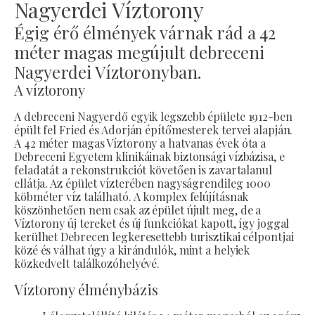
Nagyerdei Víztorony
Égig érő élmények várnak rád a 42
méter magas megújult debreceni
Nagyerdei Víztoronyban.
A víztorony
A debreceni Nagyerdő egyik legszebb épülete 1912-ben
épült fel Fried és Adorján építőmesterek tervei alapján.
A 42 méter magas Víztorony a hatvanas évek óta a
Debreceni Egyetem klinikáinak biztonsági vízbázisa, e
feladatát a rekonstrukciót követően is zavartalanul
ellátja. Az épület vízterében nagyságrendileg 1000
köbméter víz található. A komplex felújításnak
köszönhetően nem csak az épület újult meg, de a
Víztorony új tereket és új funkciókat kapott, így joggal
kerülhet Debrecen legkeresettebb turisztikai célpontjai
közé és válhat úgy a kirándulók, mint a helyiek
közkedvelt találkozóhelyévé.
Víztorony élménybázis