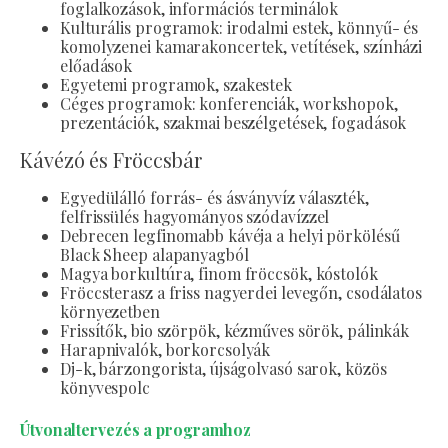
foglalkozások, információs terminálok
Kulturális programok: irodalmi estek, könnyű- és
komolyzenei kamarakoncertek, vetítések, színházi
előadások
Egyetemi programok, szakestek
Céges programok: konferenciák, workshopok,
prezentációk, szakmai beszélgetések, fogadások
Kávézó és Fröccsbár
Egyedülálló forrás- és ásványvíz választék,
felfrissülés hagyományos szódavízzel
Debrecen legfinomabb kávéja a helyi pörkölésű
Black Sheep alapanyagból
Magya borkultúra, finom fröccsök, kóstolók
Fröccsterasz a friss nagyerdei levegőn, csodálatos
környezetben
Frissítők, bio szörpök, kézműves sörök, pálinkák
Harapnivalók, borkorcsolyák
Dj-k, bárzongorista, újságolvasó sarok, közös
könyvespolc
Útvonaltervezés a programhoz