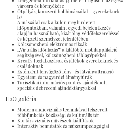
Lélegzetelállító kilátás 34 méter magasból az egész
városra és környékére
Ötpályás, korszerű hobbimászófal – gyerekeknek
is!
A mászófal csak a külön meghirdetett
időpontokban, valamint egyedi bejelentkezés
alapján használható, kizárólag védőfelszereléssel
és képzett személyzet jelenlétében.
Kölcsönözhető elektromos riksák
„Virtuális időutazás” a kilátóból mobilapplikáció
segítségével, kölcsönözhető táblagépekkel
Kreatív foglalkozások és játékok gyerekeknek és
családoknak
Esténként lenyűgöző fény- és látványattrakció
Egyetemi és nagyerdei élménytúrák
Turisztikai információs pont és ajándékbolt
speciális debreceni ajándéktárgyakkal
H2O galéria
Modern audiovizuális technikával felszerelt
többfunkciós közösségi és kulturális tér
Kortárs vizuális művészeti kiállítások
Interaktív bemutatók és múzeumpedagógiai