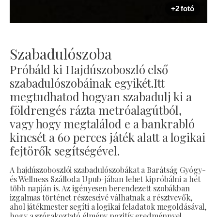
+2 fotó
Szabadulószoba
Próbáld ki Hajdúszoboszló első
szabadulószobáinak egyikét.Itt
megtudhatod hogyan szabadulj ki a
földrengés rázta metróalagútból,
vagy hogy megtalálod e a bankrabló
kincsét a 60 perces játék alatt a logikai
fejtörők segítségével.
A hajdúszoboszlói szabadulószobákat a Barátság Gyógy-
és Wellness Szálloda Upub-jában lehet kipróbálni a hét
több napján is. Az igényesen berendezett szobákban
izgalmas történet részeseivé válhatnak a résztvevők,
ahol játékmester segíti a logikai feladatok megoldásával,
hogy a szórakoztató élmény pozitív eredménnyel