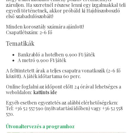
záruljon. Ha szeretnél részese lenni egy izgalmakkal teli
egyedi történetnek, akkor próbáld ki Hajdúszoboszló
első szabadulószobáit!
Minden korosztály számára ajánlott!
Csapatlétszám: 2-6 fő
Tematikák
Bankrabló a hotelben 9.900 Ft/játék
A metró 9.900 Ft/játék
A feltüntetett árak a teljes csapatra vonatkozik (2-6 fő
között). A játék időtartama 60 perc.
Online foglalni az időpont előtt 24 órával lehetséges a
weboldalon:
kattints ide
Egyéb esetben egyeztetés az alábbi elérhetőségeken:
Tel: +36 52 557 590 (nyitvatartási időben) vagy +36 52 558
570.
Útvonaltervezés a programhoz