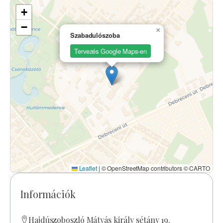
+
−
×
Szabadulószoba
Tervezés Google Maps-en
Leaflet
|
© OpenStreetMap contributors © CARTO
Információk
Hajdúszoboszló Mátyás király sétány 19.