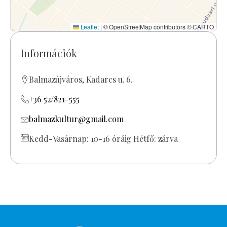
Leaflet
|
© OpenStreetMap contributors © CARTO
Információk
Balmazújváros, Kadarcs u. 6.
+36 52/821-555
balmazkultur@gmail.com
Kedd-Vasárnap: 10-16 óráig Hétfő: zárva