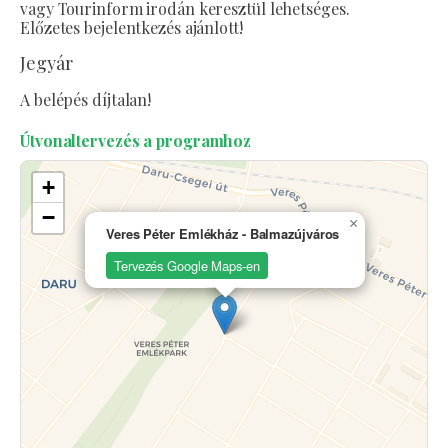
vagy Tourinform irodán keresztül lehetséges.
Előzetes bejelentkezés ajánlott!
Jegyár
A belépés díjtalan!
Útvonaltervezés a programhoz
+
−
×
Veres Péter Emlékház - Balmazújváros
Tervezés Google Maps-en