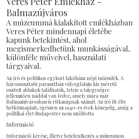
Veres Péter Emlékház -
Balmazújváros
A múzeummá kialakított emlékházban
Veres Péter mindennapi életébe
kapunk betekintést, ahol
megismerkedhetünk munkásságával,
különféle műveivel, használati
tárgyaival.
Az író és politikus egykori lakóháza népi műemlék. A
háromosztatú parasztház vályogfalain kis méretű
osztott ablakok találhatók, teteje a tájegységre
jellemzően náddal van fedve, amely mára már
Balmazújvárosban is ritkaságnak számít. Az író itt élte
hétköznapjait, egészen az 1940-es évek közepéig, amíg a
politikai élet Budapestre nem szólította
Információ
Információ kérése, illetve bejelentkezés a múzeumon