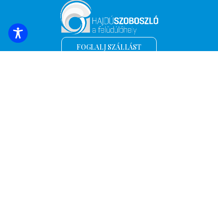
FOGLALJ SZÁLLÁST
Iratkozz fel a legfrissebb hírekért és
ajánlatokért!
*
Email cím
Név