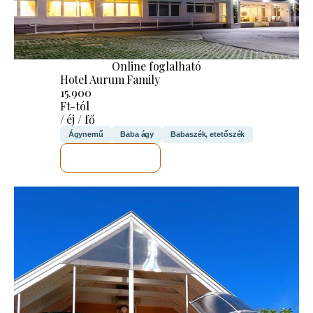
Online foglalható
Hotel Aurum Family
15.900
Ft-tól
/ éj / fő
Ágynemű
Baba ágy
Babaszék, etetőszék
MEGNÉZEM