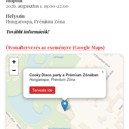
Időpont
2026. augusztus 1. 19:00-22.00
Helyszín
Hungarospa, Prémium Zóna
További informácók!
Útvonaltervezés az eseményre (Google Maps)
+
−
×
Cooky Disco party a Prémium Zónában
Hungarospa, Prémium Zóna
Tervezés ide