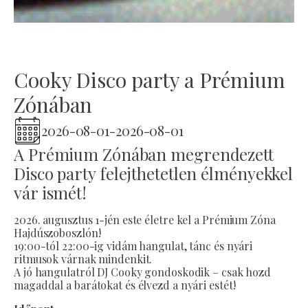
Cooky Disco party a Prémium
Zónában
2026-08-01
-
2026-08-01
A Prémium Zónában megrendezett
Disco party felejthetetlen élményekkel
vár ismét!
2026. augusztus 1-jén este életre kel a Prémium Zóna
Hajdúszoboszlón!
19:00-tól 22:00-ig vidám hangulat, tánc és nyári
ritmusok várnak mindenkit.
A jó hangulatról DJ Cooky gondoskodik – csak hozd
magaddal a barátokat és élvezd a nyári estét!