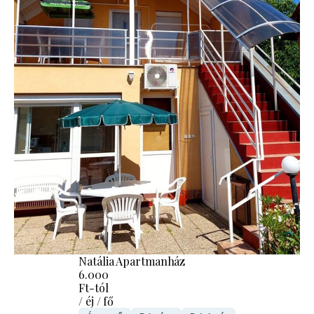
Natália Apartmanház
6.000
Ft-tól
/ éj / fő