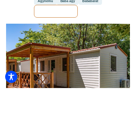
Ágynemű
Baba ágy
Bababarát
MEGNÉZEM
Online foglalható
Thermal Camping
10.300