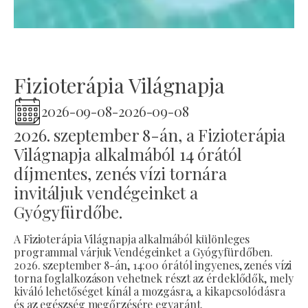
Fizioterápia Világnapja
2026-09-08
-
2026-09-08
2026. szeptember 8-án, a Fizioterápia
Világnapja alkalmából 14 órától
díjmentes, zenés vízi tornára
invitáljuk vendégeinket a
Gyógyfürdőbe.
A Fizioterápia Világnapja alkalmából különleges
programmal várjuk Vendégeinket a Gyógyfürdőben.
2026. szeptember 8-án, 14:00 órától ingyenes, zenés vízi
torna foglalkozáson vehetnek részt az érdeklődők, mely
kiváló lehetőséget kínál a mozgásra, a kikapcsolódásra
és az egészség megőrzésére egyaránt.