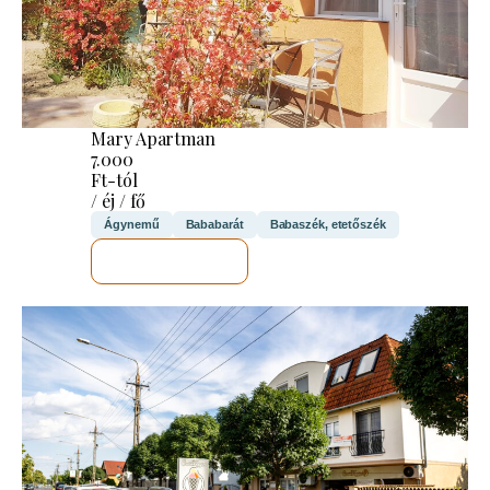
Mary Apartman
7.000
Ft-tól
/ éj / fő
Ágynemű
Bababarát
Babaszék, etetőszék
MEGNÉZEM