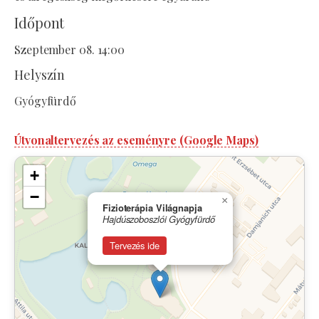
Időpont
Szeptember 08. 14:00
Helyszín
Gyógyfürdő
Útvonaltervezés az eseményre (Google Maps)
+
−
×
Fizioterápia Világnapja
Hajdúszoboszlói Gyógyfürdő
Tervezés ide