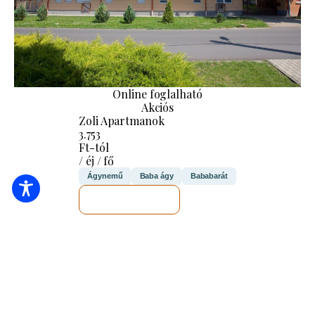
Online foglalható
Akciós
Zoli Apartmanok
3.753
Ft-tól
/ éj / fő
Ágynemű
Baba ágy
Bababarát
MEGNÉZEM