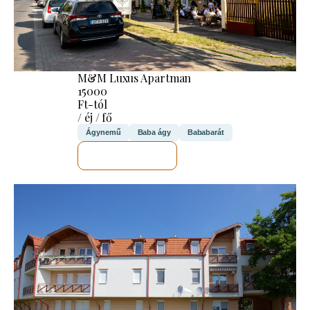
M&M Luxus Apartman
15000
Ft-tól
/ éj / fő
Ágynemű
Baba ágy
Bababarát
MEGNÉZEM