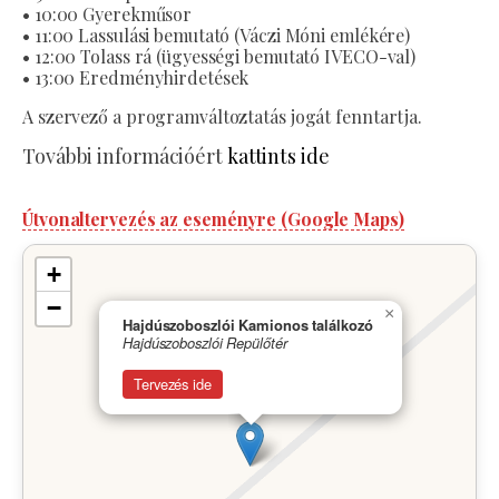
• 10:00 Gyerekműsor
• 11:00 Lassulási bemutató (Váczi Móni emlékére)
• 12:00 Tolass rá (ügyességi bemutató IVECO-val)
• 13:00 Eredményhirdetések
A szervező a programváltoztatás jogát fenntartja.
További információért
kattints ide
Útvonaltervezés az eseményre (Google Maps)
+
−
×
Hajdúszoboszlói Kamionos találkozó
Hajdúszoboszlói Repülőtér
Tervezés ide