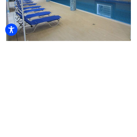
Online foglalható
Mátyás Király Gyógy- és Wellness Hotel
20.500
Ft-tól
/ éj / fő
24 órás portaszolgálat
Ágynemű
Asztalitenisz
MEGNÉZEM