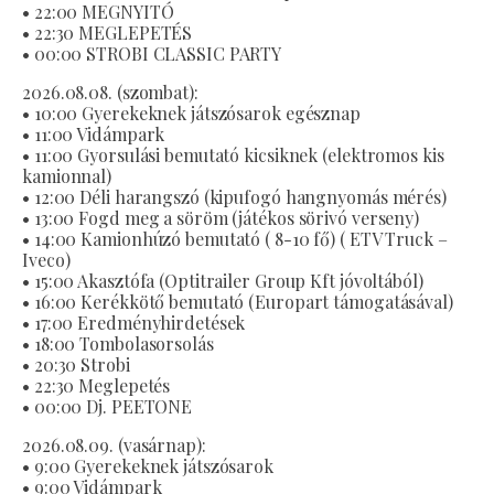
• 22:00 MEGNYITÓ
• 22:30 MEGLEPETÉS
• 00:00 STROBI CLASSIC PARTY
2026.08.08. (szombat):
• 10:00 Gyerekeknek játszósarok egésznap
• 11:00 Vidámpark
• 11:00 Gyorsulási bemutató kicsiknek (elektromos kis
kamionnal)
• 12:00 Déli harangszó (kipufogó hangnyomás mérés)
• 13:00 Fogd meg a söröm (játékos sörivó verseny)
• 14:00 Kamionhúzó bemutató ( 8-10 fő) ( ETV Truck –
Iveco)
• 15:00 Akasztófa (Optitrailer Group Kft jóvoltából)
• 16:00 Kerékkötő bemutató (Europart támogatásával)
• 17:00 Eredményhirdetések
• 18:00 Tombolasorsolás
• 20:30 Strobi
• 22:30 Meglepetés
• 00:00 Dj. PEETONE
2026.08.09. (vasárnap):
• 9:00 Gyerekeknek játszósarok
• 9:00 Vidámpark