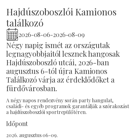
Hajdúszoboszlói Kamionos
találkozó
2026-08-06
-
2026-08-09
Négy napig ismét az országutak
legnagyobbjaitól lesznek hangosak
Hajdúszoboszló utcái, 2026-ban
augusztus 6-tól újra Kamionos
Találkozó várja az érdeklődőket a
fürdővárosban.
A négy napos rendezvény során party hangulat,
családi- és egyéb programok garantálják a szórakozást
a hajdúszoboszlói sportrepülőtéren.
Időpont
2026. augusztus 06-09.