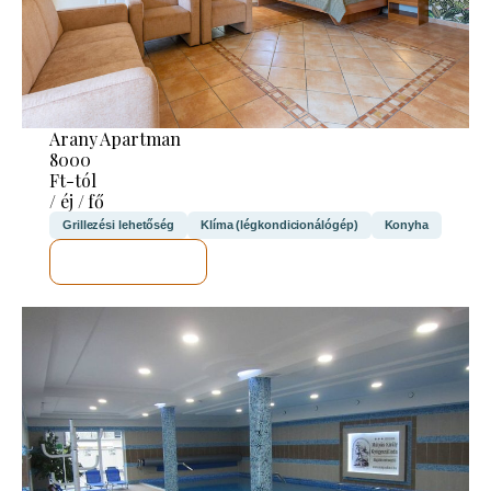
Arany Apartman
8000
Ft-tól
/ éj / fő
Grillezési lehetőség
Klíma (légkondicionálógép)
Konyha
MEGNÉZEM