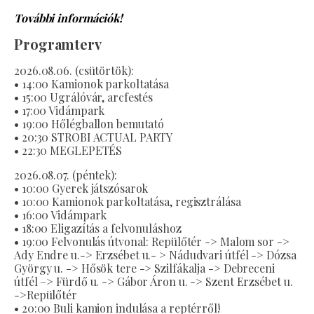
További információk!
Programterv
2026.08.06. (csütörtök):
• 14:00 Kamionok parkoltatása
• 15:00 Ugrálóvár, arcfestés
• 17:00 Vidámpark
• 19:00 Hőlégballon bemutató
• 20:30 STROBI ACTUAL PARTY
• 22:30 MEGLEPETÉS
2026.08.07. (péntek):
• 10:00 Gyerek játszósarok
• 10:00 Kamionok parkoltatása, regisztrálása
• 16:00 Vidámpark
• 18:00 Eligazítás a felvonuláshoz
• 19:00 Felvonulás útvonal: Repülőtér -> Malom sor ->
Ady Endre u.-> Erzsébet u.- > Nádudvari útfél -> Dózsa
György u. -> Hősök tere -> Szilfákalja -> Debreceni
útfél –> Fürdő u. -> Gábor Áron u. -> Szent Erzsébet u.
->Repülőtér
• 20:00 Buli kamion indulása a reptérről!