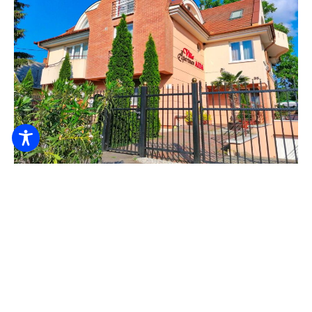
Villa AIDA Apartmán
6.000
Z HUF
/ noc / osoba
Povlečení
Vhodné pro děti
Nádobí
ZKONTROLUJI TO