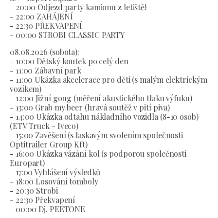
- 20:00 Odjezd party kamionu z letiště!
- 22:00 ZAHÁJENÍ
- 22:30 PŘEKVAPENÍ
- 00:00 STROBI CLASSIC PARTY
08.08.2026 (sobota):
- 10:00 Dětský koutek po celý den
- 11:00 Zábavní park
- 11:00 Ukázka akcelerace pro děti (s malým elektrickým
vozíkem)
- 12:00 Jižní gong (měření akustického tlaku výfuku)
- 13:00 Grab my beer (hravá soutěž v pití piva)
- 14:00 Ukázka odtahu nákladního vozidla (8-10 osob)
(ETV Truck - Iveco)
- 15:00 Zavěšení (s laskavým svolením společnosti
Optitrailer Group Kft)
- 16:00 Ukázka vázání kol (s podporou společnosti
Europart)
- 17:00 Vyhlášení výsledků
- 18:00 Losování tomboly
- 20:30 Strobi
- 22:30 Překvapení
- 00:00 Dj. PEETONE