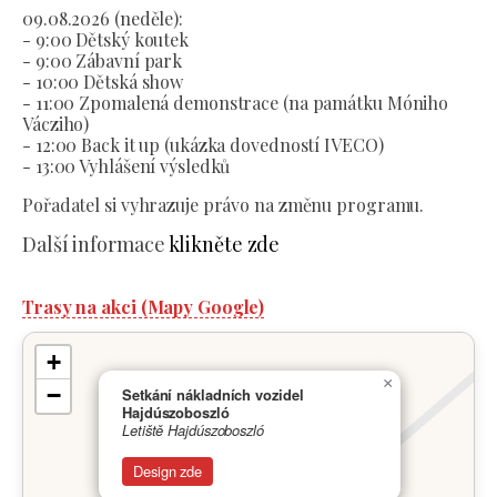
09.08.2026 (neděle):
- 9:00 Dětský koutek
- 9:00 Zábavní park
- 10:00 Dětská show
- 11:00 Zpomalená demonstrace (na památku Móniho
Vácziho)
- 12:00 Back it up (ukázka dovedností IVECO)
- 13:00 Vyhlášení výsledků
Pořadatel si vyhrazuje právo na změnu programu.
Další informace
klikněte zde
Trasy na akci (Mapy Google)
+
×
−
Setkání nákladních vozidel
Hajdúszoboszló
Letiště Hajdúszoboszló
Design zde