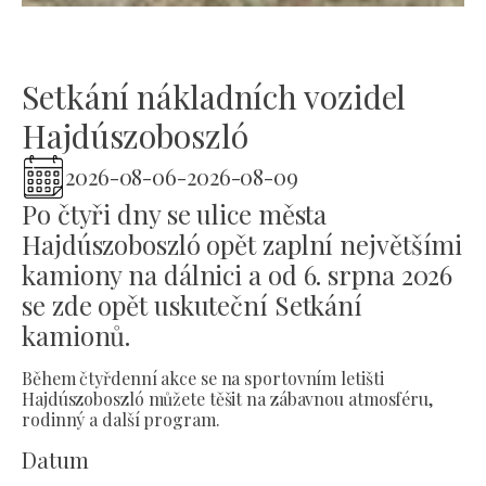
Setkání nákladních vozidel
Hajdúszoboszló
2026-08-06
-
2026-08-09
Po čtyři dny se ulice města
Hajdúszoboszló opět zaplní největšími
kamiony na dálnici a od 6. srpna 2026
se zde opět uskuteční Setkání
kamionů.
Během čtyřdenní akce se na sportovním letišti
Hajdúszoboszló můžete těšit na zábavnou atmosféru,
rodinný a další program.
Datum