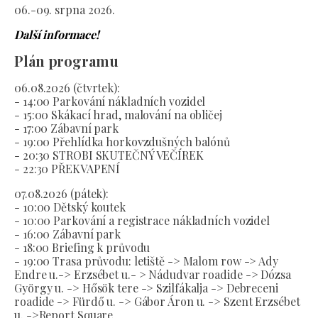
06.-09. srpna 2026.
Další informace!
Plán programu
06.08.2026 (čtvrtek):
- 14:00 Parkování nákladních vozidel
- 15:00 Skákací hrad, malování na obličej
- 17:00 Zábavní park
- 19:00 Přehlídka horkovzdušných balónů
- 20:30 STROBI SKUTEČNÝ VEČÍREK
- 22:30 PŘEKVAPENÍ
07.08.2026 (pátek):
- 10:00 Dětský koutek
- 10:00 Parkování a registrace nákladních vozidel
- 16:00 Zábavní park
- 18:00 Briefing k průvodu
- 19:00 Trasa průvodu: letiště -> Malom row -> Ady
Endre u.-> Erzsébet u.- > Nádudvar roadide -> Dózsa
György u. -> Hősök tere -> Szilfákalja -> Debreceni
roadide -> Fürdő u. -> Gábor Áron u. -> Szent Erzsébet
u. ->Report Square