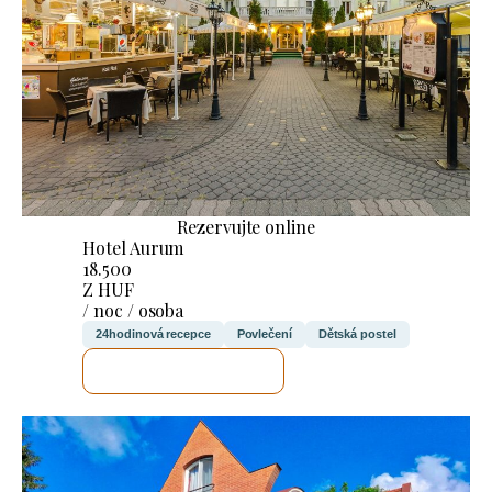
Rezervujte online
Hotel Aurum
18.500
Z HUF
/ noc / osoba
24hodinová recepce
Povlečení
Dětská postel
ZKONTROLUJI TO