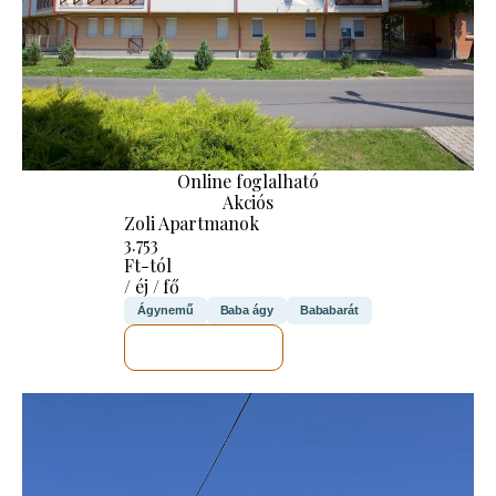
Online foglalható
Akciós
Zoli Apartmanok
3.753
Ft-tól
/ éj / fő
Ágynemű
Baba ágy
Bababarát
MEGNÉZEM