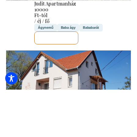
Judit Apartmanház
10000
Ft-tól
/ éj / fő
Ágynemű
Baba ágy
Bababarát
MEGNÉZEM
Akciós
Deák Vendégház Apartman
6.000