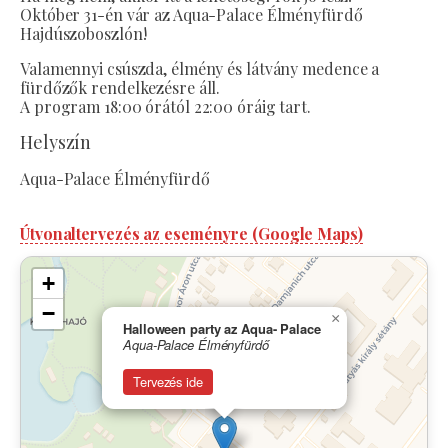
Október 31-én vár az Aqua-Palace Élményfürdő
Hajdúszoboszlón!
Valamennyi csúszda, élmény és látvány medence a
fürdőzők rendelkezésre áll.
A program 18:00 órától 22:00 óráig tart.
Helyszín
Aqua-Palace Élményfürdő
Útvonaltervezés az eseményre (Google Maps)
+
−
×
Halloween party az Aqua- Palace
Aqua-Palace Élményfürdő
Tervezés ide