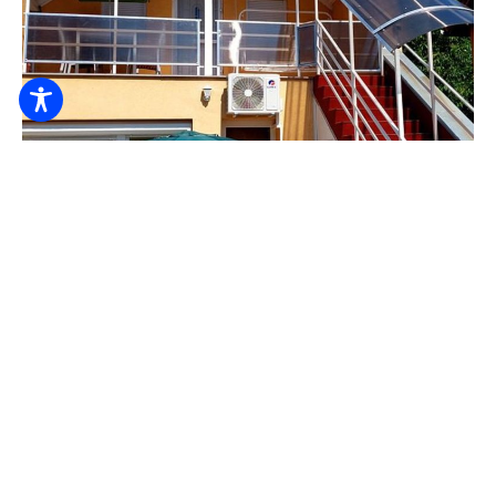
Natália Apartmanház
6.000
Ft-tól
/ éj / fő
Ágynemű
Baba ágy
Bababarát