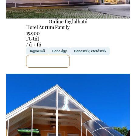
Online foglalható
Hotel Aurum Family
15.900
Ft-tól
/ éj / fő
Ágynemű
Baba ágy
Babaszék, etetőszék
MEGNÉZEM