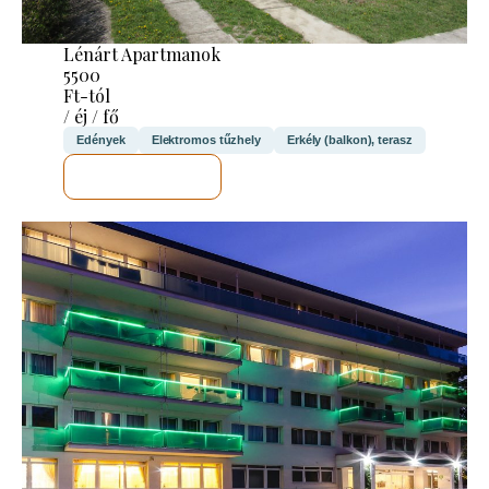
Lénárt Apartmanok
5500
Ft-tól
/ éj / fő
Edények
Elektromos tűzhely
Erkély (balkon), terasz
MEGNÉZEM