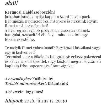
alatt!
Kertmozi Hajdúszoboszlón!
Júliusban ismét kinyitja kapuit a Szent István park
Kertmozija Hajdúszoboszlón! Gyere és nézzünk együtt
filmet a csillagos ég alatt!
A nyár egyik legjobb programja visszatér! Filmek,
hangulat, szabadtéri élmény – minden adott egy
tökéletes estéhez.
Te melyik filmet választanád? Egy igazi klasszikust vagy
egy új kedvencet?
Teremtsd meg a tökéletes hangulatot: érkezz pokróccal
és kedvenc snackjeiddel, vagy kóstold meg a helyszínen
kapható friss popcornt és finomságokat.
Az eseményhez
Kattints ide!
További információkért:
Kattints ide!
A részvétel ingyenes!
Időpont
: 2026. július 12. 20:30