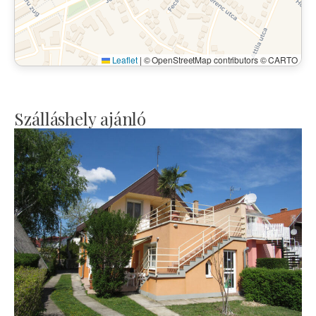
Leaflet
|
© OpenStreetMap contributors © CARTO
Szálláshely ajánló