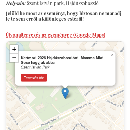
Helyszín:
Szent István park, Hajdúszoboszló
Jelöld be most az eseményt, hogy biztosan ne maradj
le te sem erről a különleges estéről!
Útvonaltervezés az eseményre (Google Maps)
+
×
−
Kertmozi 2026 Hajdúszoboszlón!- Mamma Mia! -
Sose hagyjuk abba
Szent István Park
Tervezés ide