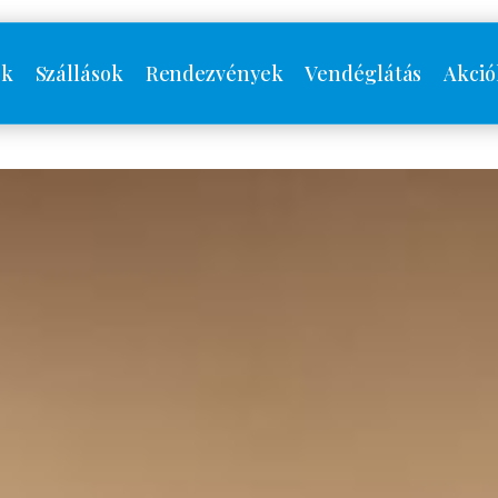
ók
Szállások
Rendezvények
Vendéglátás
Akció