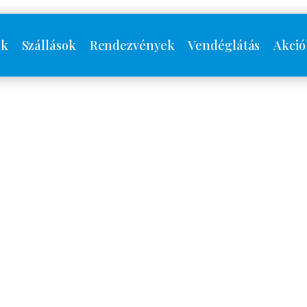
ók
Szállások
Rendezvények
Vendéglátás
Akció