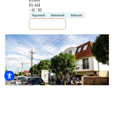
6.000
Ft-tól
/ éj / fő
Ágynemű
Bababarát
Edények
MEGNÉZEM
M&M Luxus Apartman
15000