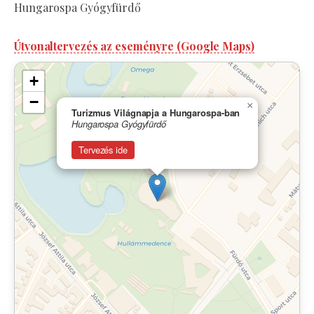
Hungarospa Gyógyfürdő
Útvonaltervezés az eseményre (Google Maps)
+
−
×
Turizmus Világnapja a Hungarospa-ban
Hungarospa Gyógyfürdő
Tervezés ide