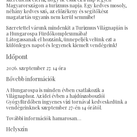
Magyarországon a turizmus napja. Egy kedves mosoly,
néhány kedves szó, az előzékeny és segítőkész
magatartás ugyanis nem kerül semmibe!
Szeretettel várunk mindenkit a Turizmus Világnapján is
a Hungarospa Fürdőkomplexumába!
Látogassanak el hozzánk, ünnepeljék velünk ezt a
különleges napot és legyenek kiemelt vendégeink!
Időpont
2026. szeptember 27. 14 óra
Bővebb információk
A Hungarospa is minden évben csatlakozik a
Világnaphoz. Az idei évben a hajdúszoboszlói
Gyógyfürdőben ingyenes vízi tornával kedveskedünk a
vendégeinknek szeptember 27-én 14 órától.
További információk hamarosan…
Helyszín