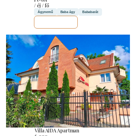
/ éj / fő
Ágynemű
Baba ágy
Bababarát
MEGNÉZEM
Villa AIDA Apartman