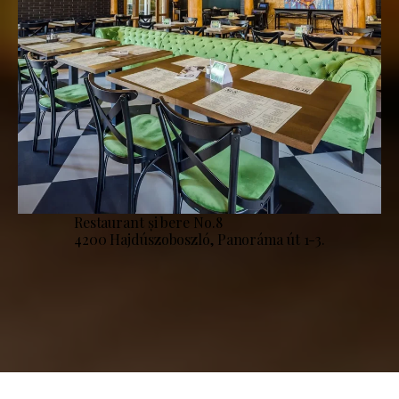
Restaurant și bere No.8
4200 Hajdúszoboszló, Panoráma út 1-3.