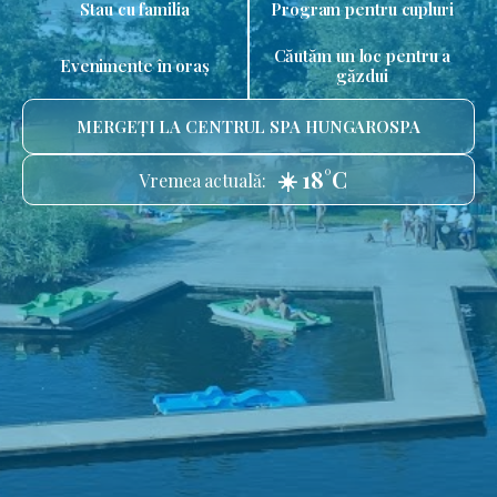
Stau cu familia
Program pentru cupluri
Căutăm un loc pentru a
Evenimente în oraș
găzdui
MERGEȚI LA CENTRUL SPA HUNGAROSPA
☀️ 18°C
Vremea actuală: