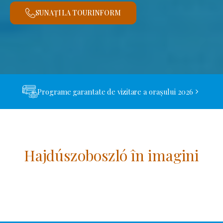
SUNAȚI LA TOURINFORM
Programe garantate de vizitare a orașului 2026
Hajdúszoboszló în imagini