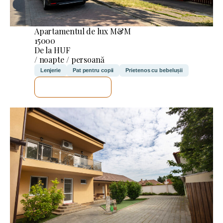
Apartamentul de lux M&M
15000
De la HUF
/ noapte / persoană
Lenjerie
Pat pentru copii
Prietenos cu bebelușii
VOI VERIFICA