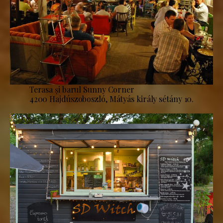
Terasa și barul Sunny Corner
4200 Hajdúszoboszló, Mátyás király sétány 10.