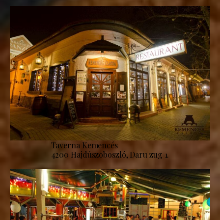
Taverna Kemencés
4200 Hajdúszoboszló, Daru zug 1.