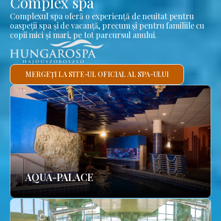
Complex spa
Complexul spa oferă o experiență de neuitat pentru
oaspeții spa și de vacanță, precum și pentru familiile cu
copii mici și mari, pe tot parcursul anului.
MERGEȚI LA SITE-UL OFICIAL AL SPA-ULUI
AQUA-PALACE