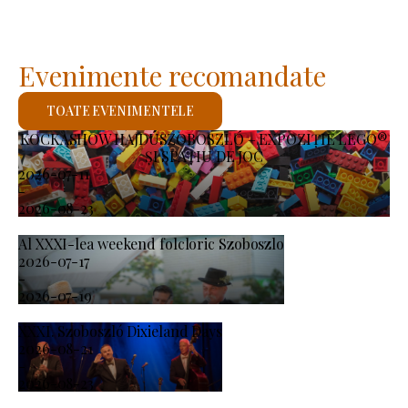
Evenimente recomandate
TOATE EVENIMENTELE
KOCKASHOW HAJDÚSZOBOSZLÓ – EXPOZIȚIE LEGO®
ȘI SPAȚIU DE JOC
2026-07-11
-
2026-08-23
Al XXXI-lea weekend folcloric Szoboszlo
2026-07-17
-
2026-07-19
XXXI. Szoboszló Dixieland Days
2026-08-21
-
2026-08-23