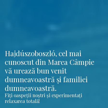
Hajdúszoboszló, cel mai
cunoscut din Marea Câmpie
vă urează bun venit
dumneavoastră și familiei
dumneavoastră.
Fiți oaspeții noștri și experimentați
relaxarea totală!