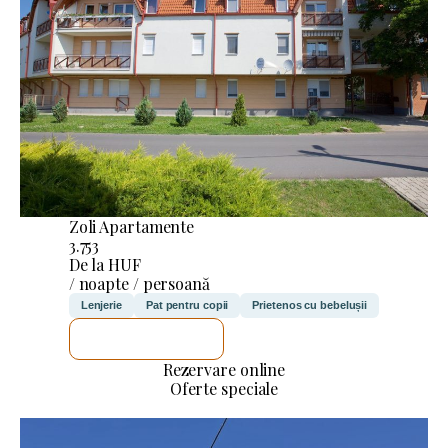
Zoli Apartamente
3.753
De la HUF
/ noapte / persoană
Lenjerie
Pat pentru copii
Prietenos cu bebelușii
VOI VERIFICA
Rezervare online
Oferte speciale