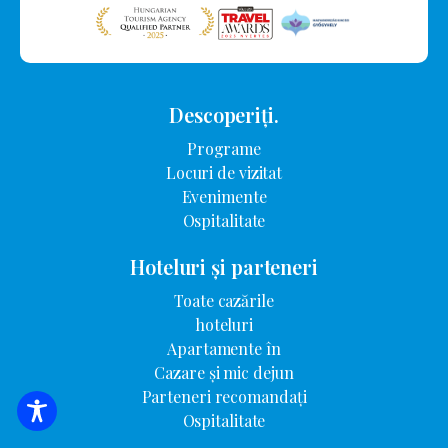
Descoperiți.
Programe
Locuri de vizitat
Evenimente
Ospitalitate
Hoteluri și parteneri
Toate cazările
hoteluri
Apartamente în
Cazare și mic dejun
Parteneri recomandați
Ospitalitate
CĂUTARE DE CAZARE