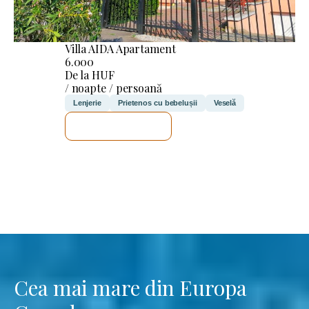
Villa AIDA Apartament
6.000
De la HUF
/ noapte / persoană
Lenjerie
Prietenos cu bebelușii
Veselă
VOI VERIFICA
Cea mai mare din Europa