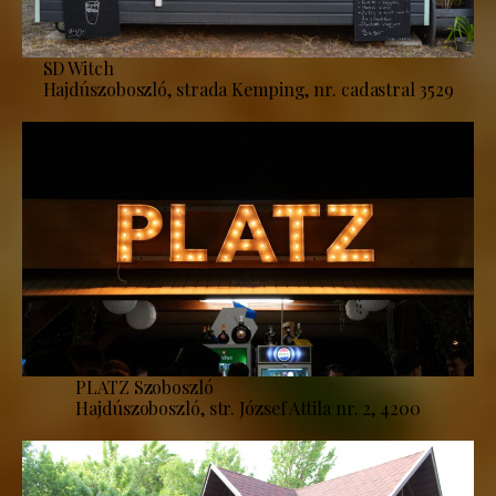
SD Witch
Hajdúszoboszló, strada Kemping, nr. cadastral 3529
PLATZ Szoboszló
Hajdúszoboszló, str. József Attila nr. 2, 4200