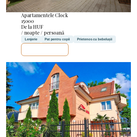
Apartamentele Clock
15000
De la HUF
/ noapte / persoană
Lenjerie
Pat pentru copii
Prietenos cu bebelușii
VOI VERIFICA