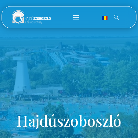
Hajdúszoboszló