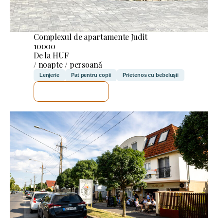
Complexul de apartamente Judit
10000
De la HUF
/ noapte / persoană
Lenjerie
Pat pentru copii
Prietenos cu bebelușii
VOI VERIFICA