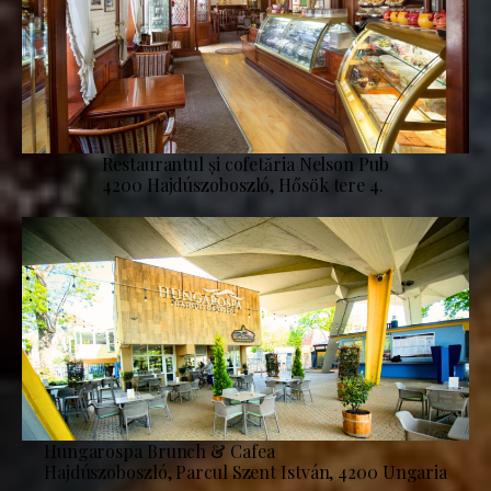
Restaurantul și cofetăria Nelson Pub
4200 Hajdúszoboszló, Hősök tere 4.
Hungarospa Brunch & Cafea
Hajdúszoboszló, Parcul Szent István, 4200 Ungaria