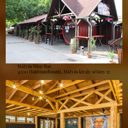
Mátyás Wine Bar
4200 Hajdúszoboszló, Mátyás király sétány 17.