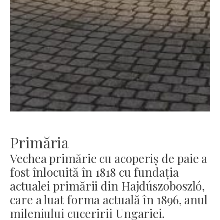
Primăria
Vechea primărie cu acoperiș de paie a
fost înlocuită în 1818 cu fundația
actualei primării din Hajdúszoboszló,
care a luat forma actuală în 1896, anul
mileniului cuceririi Ungariei.