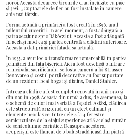
noroi. Aceasta deoarece birourile erau încălzite cu paie
și țevi. „Cuptoarele de fier au fost instalate în camere
abia mai târziu.
Forma actuală a primăriei a fost creată în 1896, anul
mileniului cuceririi. În acel moment, a fost adăugată a
patra secțiune spre Rákóczi út. Aceasta a fost adăugată
în același mod ca și partea centrală a clădirii anterioare.
Aceasta a dat primăriei fațada sa actuală.
În 1935, a avut loc o transformare remarcabilă în partea
primăriei din fața bisericii. Aici a fost deschisă o intrare
principală, sacrificându-se fosta cameră a lui Strasser.
Renovarea și costul porții decorative au fost suportate
de un rezident local bogat și distins, Daniel Stahler.
Întreaga clădire a fost complet renovată în anii 1970 și
din nou în 1998. Aceasta din urmă a dus, de asemenea, la
o schemă de culori mai variată a fațadei. Astăzi, clădirea
este structurată orizontal, cu un efect calmant și
elemente neoclasice. Între cele 4 la 4 ferestre
semicirculare de la etajul superior se află același număr
de semicolumne corintice. Deasupra acestora,
acoperișul este flancat de o balustradă joasă din piatră