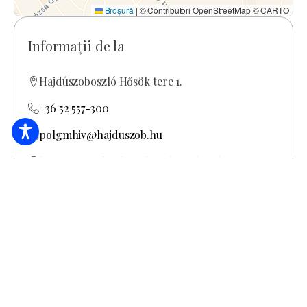
Broșură
|
© Contributori OpenStreetMap © CARTO
Informații de la
Hajdúszoboszló Hősök tere 1.
+36 52 557-300
polgmhiv@hajduszob.hu
https://www.hajduszoboszlo.eu/hszob/