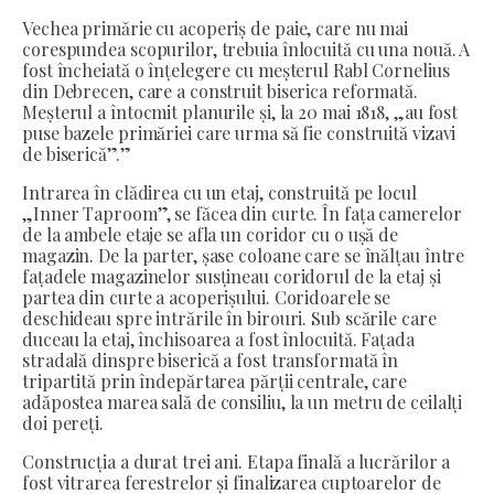
Vechea primărie cu acoperiș de paie, care nu mai
corespundea scopurilor, trebuia înlocuită cu una nouă. A
fost încheiată o înțelegere cu meșterul Rabl Cornelius
din Debrecen, care a construit biserica reformată.
Meșterul a întocmit planurile și, la 20 mai 1818, „au fost
puse bazele primăriei care urma să fie construită vizavi
de biserică”.”
Intrarea în clădirea cu un etaj, construită pe locul
„Inner Taproom”, se făcea din curte. În fața camerelor
de la ambele etaje se afla un coridor cu o ușă de
magazin. De la parter, șase coloane care se înălțau între
fațadele magazinelor susțineau coridorul de la etaj și
partea din curte a acoperișului. Coridoarele se
deschideau spre intrările în birouri. Sub scările care
duceau la etaj, închisoarea a fost înlocuită. Fațada
stradală dinspre biserică a fost transformată în
tripartită prin îndepărtarea părții centrale, care
adăpostea marea sală de consiliu, la un metru de ceilalți
doi pereți.
Construcția a durat trei ani. Etapa finală a lucrărilor a
fost vitrarea ferestrelor și finalizarea cuptoarelor de