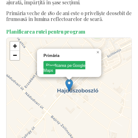
ajurată, împărțită în șase secțiuni.
Primăria veche de 180 de ani este o priveliște deosebit de
frumoasă în lumina reflectoarelor de seară.
Planificarea rutei pentru program
+
×
−
Primăria
Planificarea pe Google
Maps