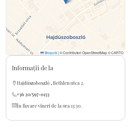
Broșură
|
© Contributori OpenStreetMap © CARTO
Informații de la
Hajdúszoboszló , Bethlen utca 2.
+36 20/597-0133
În fiecare vineri de la ora 13:30.