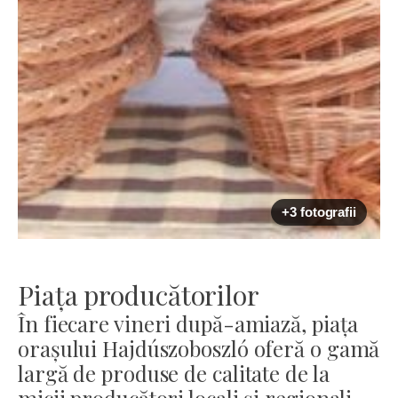
+3 fotografii
Piața producătorilor
În fiecare vineri după-amiază, piața
orașului Hajdúszoboszló oferă o gamă
largă de produse de calitate de la
micii producători locali și regionali.