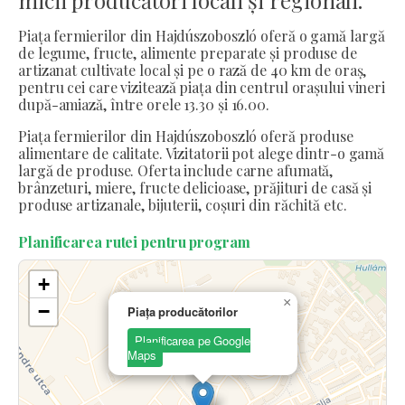
Piața fermierilor din Hajdúszoboszló oferă o gamă largă
de legume, fructe, alimente preparate și produse de
artizanat cultivate local și pe o rază de 40 km de oraș,
pentru cei care vizitează piața din centrul orașului vineri
după-amiază, între orele 13.30 și 16.00.
Piața fermierilor din Hajdúszoboszló oferă produse
alimentare de calitate. Vizitatorii pot alege dintr-o gamă
largă de produse. Oferta include carne afumată,
brânzeturi, miere, fructe delicioase, prăjituri de casă și
produse artizanale, bijuterii, coșuri din răchită etc.
Planificarea rutei pentru program
+
×
−
Piața producătorilor
Planificarea pe Google
Maps