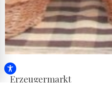
Erzeugermarkt
Jeden Freitagnachmittag bietet der S
Qualitätsprodukten lokaler und regio
Der Hajdúszoboszlóer Bauernmarkt bietet den Besucher
bis 16.00 Uhr eine große Auswahl an Gemüse, Obst, Fer