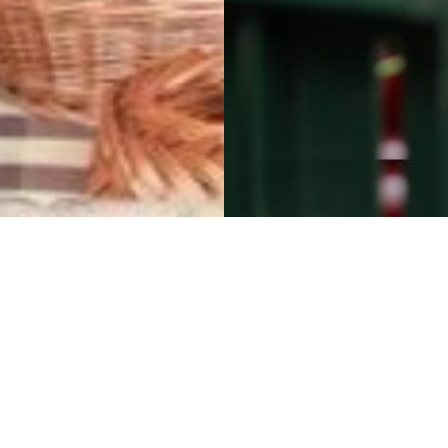
tadtmarkt von Hajdúszoboszló eine Reihe 
naler Kleinerzeuger.
n des Marktes im Stadtzentrum am Freitagnachmittag von 13.
tiggerichten und handwerklichen Produkten aus der Region u