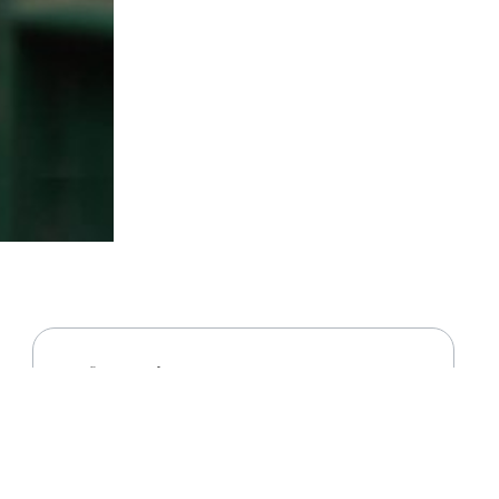
Informationen von
von
Hajdúszoboszló , Bethlen utca 2.
30
+36 20/597-0133
nd