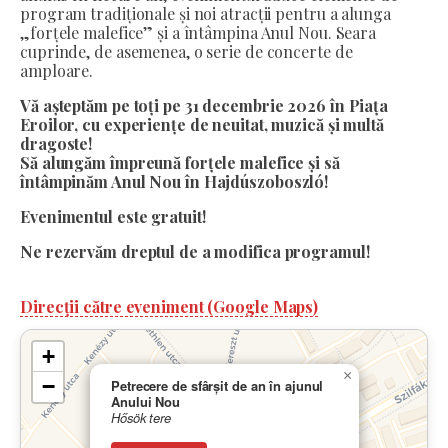
program tradiționale și noi atracții pentru a alunga
„forțele malefice” și a întâmpina Anul Nou. Seara
cuprinde, de asemenea, o serie de concerte de
amploare.
Vă așteptăm pe toți pe 31 decembrie 2026 în Piața
Eroilor, cu experiențe de neuitat, muzică și multă
dragoste!
Să alungăm împreună forțele malefice și să
întâmpinăm Anul Nou în Hajdúszoboszló!
Evenimentul este gratuit!
Ne rezervăm dreptul de a modifica programul!
Direcții către eveniment (Google Maps)
+
×
−
Petrecere de sfârșit de an în ajunul
Anului Nou
Hősök tere