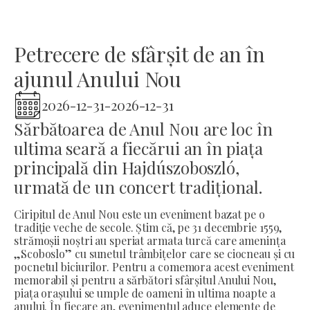
Petrecere de sfârșit de an în
ajunul Anului Nou
2026-12-31
-
2026-12-31
Sărbătoarea de Anul Nou are loc în
ultima seară a fiecărui an în piața
principală din Hajdúszoboszló,
urmată de un concert tradițional.
Ciripitul de Anul Nou este un eveniment bazat pe o
tradiție veche de secole. Știm că, pe 31 decembrie 1559,
strămoșii noștri au speriat armata turcă care amenința
„Scoboslo” cu sunetul trâmbițelor care se ciocneau și cu
pocnetul biciurilor. Pentru a comemora acest eveniment
memorabil și pentru a sărbători sfârșitul Anului Nou,
piața orașului se umple de oameni în ultima noapte a
anului. În fiecare an, evenimentul aduce elemente de