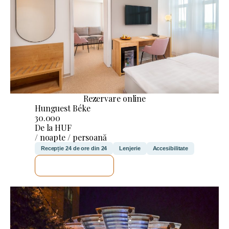
Rezervare online
Hunguest Béke
30.000
De la HUF
/ noapte / persoană
Recepție 24 de ore din 24
Lenjerie
Accesibilitate
VOI VERIFICA