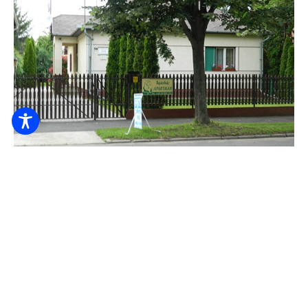
Casa Tujás
6.000
De la HUF
/ noapte / persoană
Lenjerie
Veselă
Aragaz electric
VOI VERIFICA