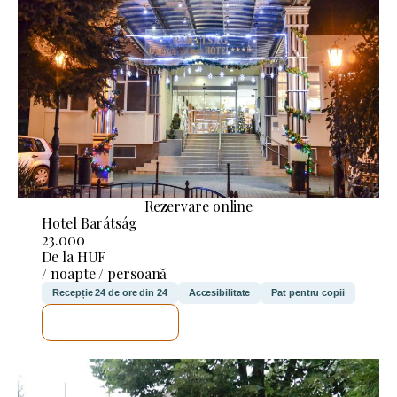
Rezervare online
Hotel Barátság
23.000
De la HUF
/ noapte / persoană
Recepție 24 de ore din 24
Accesibilitate
Pat pentru copii
VOI VERIFICA