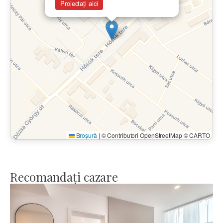
Proiectați aici
Broșură
|
© Contributori OpenStreetMap © CARTO
Recomandați cazare